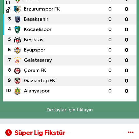
2
Erzurumspor FK
0
0
3
Başakşehir
0
0
4
Kocaelispor
0
0
5
Beşiktaş
0
0
6
Eyüpspor
0
0
7
Galatasaray
0
0
8
Çorum FK
0
0
9
Gaziantep FK
0
0
10
Alanyaspor
0
0
Detaylar için tıklayın
Süper Lig Fikstür