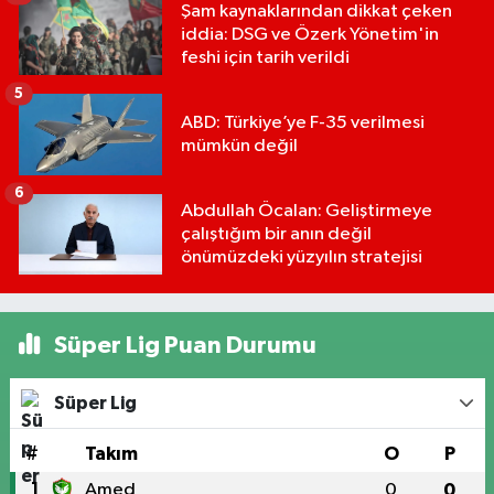
Şam kaynaklarından dikkat çeken
iddia: DSG ve Özerk Yönetim'in
feshi için tarih verildi
5
ABD: Türkiye’ye F-35 verilmesi
mümkün değil
6
Abdullah Öcalan: Geliştirmeye
çalıştığım bir anın değil
önümüzdeki yüzyılın stratejisi
Süper Lig Puan Durumu
Süper Lig
#
Takım
O
P
1
Amed
0
0