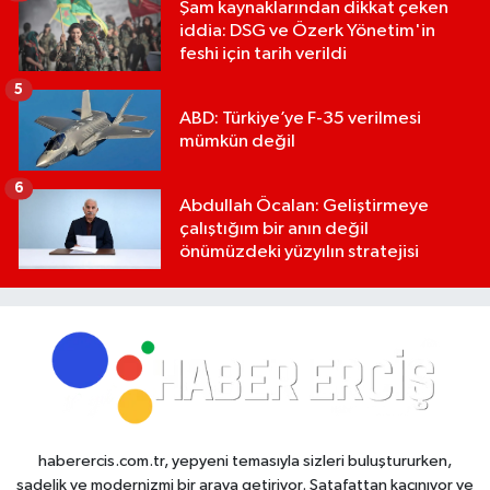
Şam kaynaklarından dikkat çeken
iddia: DSG ve Özerk Yönetim'in
feshi için tarih verildi
5
ABD: Türkiye’ye F-35 verilmesi
mümkün değil
6
Abdullah Öcalan: Geliştirmeye
çalıştığım bir anın değil
önümüzdeki yüzyılın stratejisi
haberercis.com.tr, yepyeni temasıyla sizleri buluştururken,
sadelik ve modernizmi bir araya getiriyor. Şatafattan kaçınıyor ve