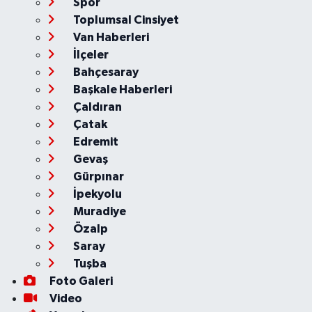
Spor
Toplumsal Cinsiyet
Van Haberleri
İlçeler
Bahçesaray
Başkale Haberleri
Çaldıran
Çatak
Edremit
Gevaş
Gürpınar
İpekyolu
Muradiye
Özalp
Saray
Tuşba
Foto Galeri
Video