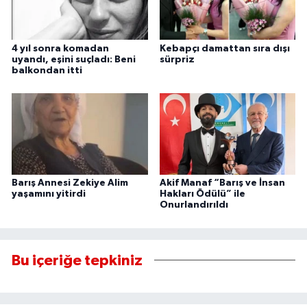
4 yıl sonra komadan
Kebapçı damattan sıra dışı
uyandı, eşini suçladı: Beni
sürpriz
balkondan itti
Barış Annesi Zekiye Alim
Akif Manaf “Barış ve İnsan
yaşamını yitirdi
Hakları Ödülü” ile
Onurlandırıldı
Bu içeriğe tepkiniz