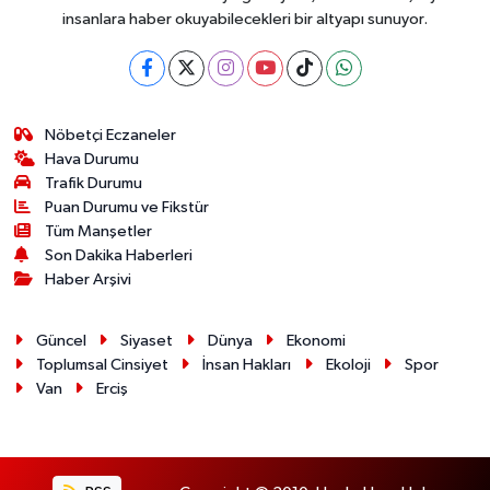
insanlara haber okuyabilecekleri bir altyapı sunuyor.
Nöbetçi Eczaneler
Hava Durumu
Trafik Durumu
Puan Durumu ve Fikstür
Tüm Manşetler
Son Dakika Haberleri
Haber Arşivi
Güncel
Siyaset
Dünya
Ekonomi
Toplumsal Cinsiyet
İnsan Hakları
Ekoloji
Spor
Van
Erciş