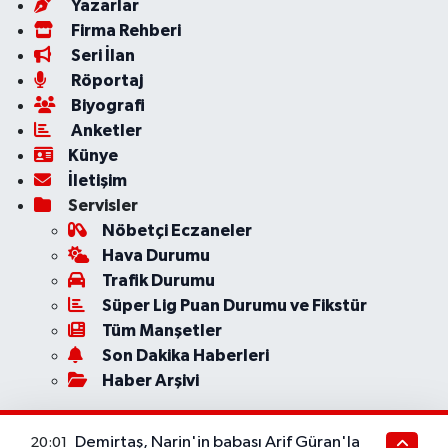
Yazarlar
Firma Rehberi
Seri İlan
Röportaj
Biyografi
Anketler
Künye
İletişim
Servisler
Nöbetçi Eczaneler
Hava Durumu
Trafik Durumu
Süper Lig Puan Durumu ve Fikstür
Tüm Manşetler
Son Dakika Haberleri
Haber Arşivi
Demirtaş, Narin'in babası Arif Güran'la
20:01