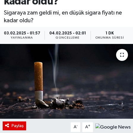
kadar oldu?
Sigaraya zam geldi mi, en düşük sigara fiyatı ne
kadar oldu?
03.02.2025 - 01:57
04.02.2025 - 02:01
1 DK
YAYINLANMA
GÜNCELLEME
OKUNMA SÜRESI
Paylaş
-
+
A
A