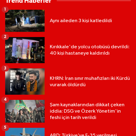
Trend Haberler
1
Aynı aileden 3 kişi katledildi
2
Kırıkkale'de yolcu otobüsü devrildi:
40 kişi hastaneye kaldırıldı
3
KHRN: İran sınır muhafızları iki Kürdü
vurarak öldürdü
4
Şam kaynaklarından dikkat çeken
iddia: DSG ve Özerk Yönetim'in
feshi için tarih verildi
5
ABD: Türkiye’ye F-35 verilmesi