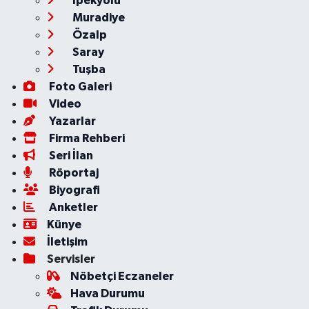
İpekyolu
Muradiye
Özalp
Saray
Tuşba
Foto Galeri
Video
Yazarlar
Firma Rehberi
Seri İlan
Röportaj
Biyografi
Anketler
Künye
İletişim
Servisler
Nöbetçi Eczaneler
Hava Durumu