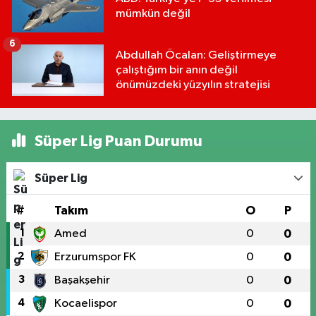
mümkün değil
6
Abdullah Öcalan: Geliştirmeye
çalıştığım bir anın değil
önümüzdeki yüzyılın stratejisi
Süper Lig Puan Durumu
Süper Lig
#
Takım
O
P
1
Amed
0
0
2
Erzurumspor FK
0
0
3
Başakşehir
0
0
4
Kocaelispor
0
0