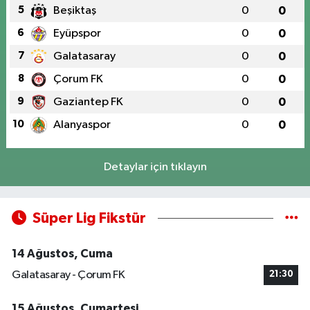
5
Beşiktaş
0
0
6
Eyüpspor
0
0
7
Galatasaray
0
0
8
Çorum FK
0
0
9
Gaziantep FK
0
0
10
Alanyaspor
0
0
Detaylar için tıklayın
Süper Lig Fikstür
14 Ağustos, Cuma
Galatasaray - Çorum FK
21:30
15 Ağustos, Cumartesi