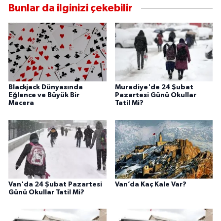
Bunlar da ilginizi çekebilir
Blackjack Dünyasında
Muradiye'de 24 Şubat
Eğlence ve Büyük Bir
Pazartesi Günü Okullar
Macera
Tatil Mi?
Van'da 24 Şubat Pazartesi
Van’da Kaç Kale Var?
Günü Okullar Tatil Mi?