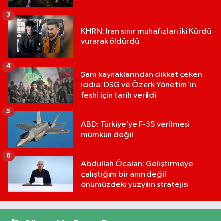
3
KHRN: İran sınır muhafızları iki Kürdü
vurarak öldürdü
4
Şam kaynaklarından dikkat çeken
iddia: DSG ve Özerk Yönetim'in
feshi için tarih verildi
5
ABD: Türkiye’ye F-35 verilmesi
mümkün değil
6
Abdullah Öcalan: Geliştirmeye
çalıştığım bir anın değil
önümüzdeki yüzyılın stratejisi