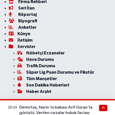
Firma Rehberi
Seri İlan
Röportaj
Biyografi
Anketler
Künye
İletişim
Servisler
Nöbetçi Eczaneler
Hava Durumu
Trafik Durumu
Süper Lig Puan Durumu ve Fikstür
Tüm Manşetler
Son Dakika Haberleri
Haber Arşivi
Demirtaş, Narin'in babası Arif Güran'la
20:01
görüştü: Verilen cezalar hukuk faciası