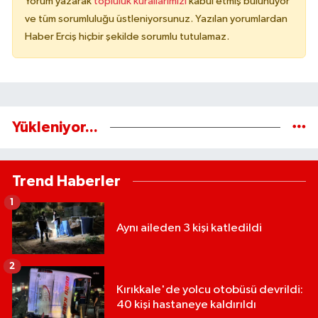
Yorum yazarak
topluluk kurallarımızı
kabul etmiş bulunuyor
ve tüm sorumluluğu üstleniyorsunuz. Yazılan yorumlardan
Haber Erciş hiçbir şekilde sorumlu tutulamaz.
Yükleniyor...
Trend Haberler
1
Aynı aileden 3 kişi katledildi
2
Kırıkkale'de yolcu otobüsü devrildi:
40 kişi hastaneye kaldırıldı