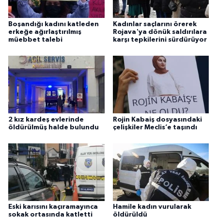
Boşandığı kadını katleden
Kadınlar saçlarını örerek
erkeğe ağırlaştırılmış
Rojava'ya dönük saldırılara
müebbet talebi
karşı tepkilerini sürdürüyor
2 kız kardeş evlerinde
Rojin Kabaiş dosyasındaki
öldürülmüş halde bulundu
çelişkiler Meclis’e taşındı
Eski karısını kaçıramayınca
Hamile kadın vurularak
sokak ortasında katletti
öldürüldü