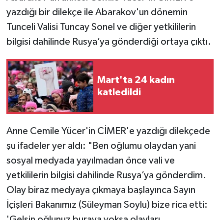
yazdığı bir dilekçe ile Abarakov'un dönemin
Tunceli Valisi Tuncay Sonel ve diğer yetkililerin
bilgisi dahilinde Rusya’ya gönderdiği ortaya çıktı.
Mart'ta 24 kadın
katledildi
Anne Cemile Yücer'in CİMER'e yazdığı dilekçede
şu ifadeler yer aldı: "Ben oğlumu olaydan yani
sosyal medyada yayılmadan önce vali ve
yetkililerin bilgisi dahilinde Rusya’ya gönderdim.
Olay biraz medyaya çıkmaya başlayınca Sayın
İçişleri Bakanımız (Süleyman Soylu) bize rica etti:
'Gelsin oğlunuz buraya yoksa olayları