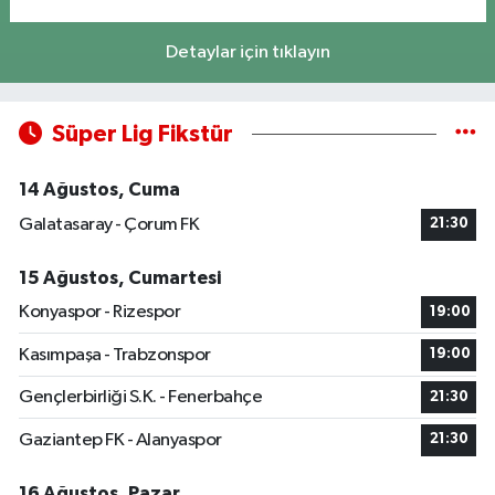
Detaylar için tıklayın
Süper Lig Fikstür
14 Ağustos, Cuma
Galatasaray - Çorum FK
21:30
15 Ağustos, Cumartesi
Konyaspor - Rizespor
19:00
Kasımpaşa - Trabzonspor
19:00
Gençlerbirliği S.K. - Fenerbahçe
21:30
Gaziantep FK - Alanyaspor
21:30
16 Ağustos, Pazar