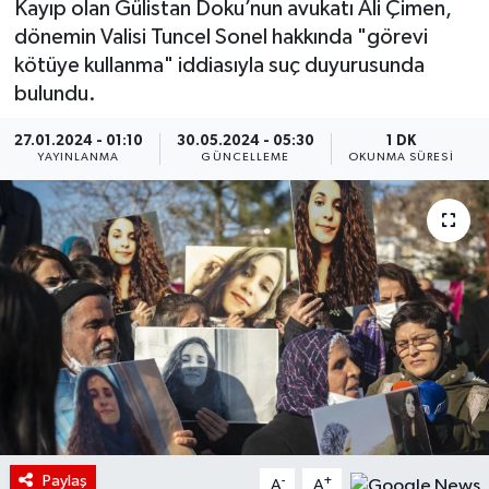
Kayıp olan Gülistan Doku’nun avukatı Ali Çimen,
dönemin Valisi Tuncel Sonel hakkında "görevi
kötüye kullanma" iddiasıyla suç duyurusunda
bulundu.
27.01.2024 - 01:10
30.05.2024 - 05:30
1 DK
YAYINLANMA
GÜNCELLEME
OKUNMA SÜRESI
Paylaş
-
+
A
A