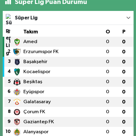
Süper Lig Puan Durumu
Süper Lig
#
Takım
O
P
1
Amed
0
0
2
Erzurumspor FK
0
0
3
Başakşehir
0
0
4
Kocaelispor
0
0
5
Beşiktaş
0
0
6
Eyüpspor
0
0
7
Galatasaray
0
0
8
Çorum FK
0
0
9
Gaziantep FK
0
0
10
Alanyaspor
0
0