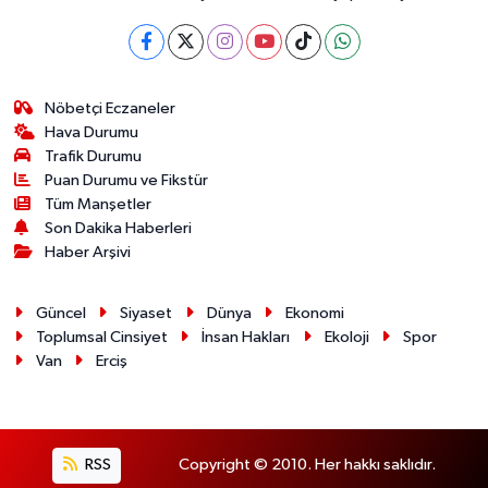
Nöbetçi Eczaneler
Hava Durumu
Trafik Durumu
Puan Durumu ve Fikstür
Tüm Manşetler
Son Dakika Haberleri
Haber Arşivi
Güncel
Siyaset
Dünya
Ekonomi
Toplumsal Cinsiyet
İnsan Hakları
Ekoloji
Spor
Van
Erciş
RSS
Copyright © 2010. Her hakkı saklıdır.