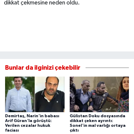
dikkat çekmesine neden oldu.
Bunlar da ilginizi çekebilir
Demirtaş, Narin'in babası
Gülistan Doku dosyasında
Arif Güran'la görüştü:
dikkat çeken ayrıntı:
Verilen cezalar hukuk
Sonel'in mal varlığı ortaya
faciası
çıktı