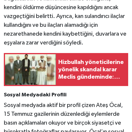
kendini öldürme düşüncesine kapıldığını ancak
vazgeçtiğini belirtti. Ayrıca, kan sulandırıcı ilaçlar
kullandığını ve bu ilaçları alamadığı için
nezarethanede kendini kaybettiğini, duvarlara ve
eşyalara zarar verdiğini söyledi.
Hizbullah yöneticilerine
yönelik skandal karar
Meclis gündeminde:
Kişiye özel düzenleme
Sosyal Medyadaki Profili
Sosyal medyada aktif bir profil çizen Ateş Öcal,
15 Temmuz gazilerinin düzenlediği eylemlerde
basın açıklamaları okuyor ve birçok siyasetçi ve
bürokratla fotoğraflar paylaşıyor. Öcal’ın sosyal