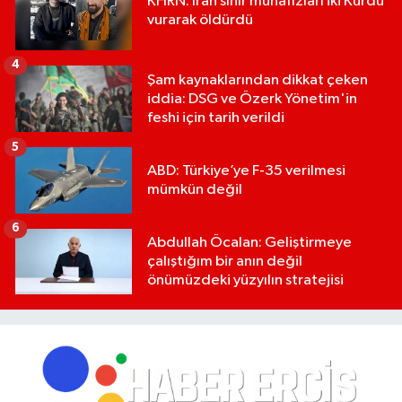
KHRN: İran sınır muhafızları iki Kürdü
vurarak öldürdü
4
Şam kaynaklarından dikkat çeken
iddia: DSG ve Özerk Yönetim'in
feshi için tarih verildi
5
ABD: Türkiye’ye F-35 verilmesi
mümkün değil
6
Abdullah Öcalan: Geliştirmeye
çalıştığım bir anın değil
önümüzdeki yüzyılın stratejisi