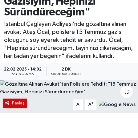
Gazisiyim, Hepinizi
Süründüreceğim"
İstanbul Çağlayan Adliyesi’nde gözaltına alınan
avukat Ateş Öcal, polislere 15 Temmuz gazisi
olduğunu söyleyerek tehditler savurdu. Öcal,
"Hepinizi süründüreceğim, tayininizi çıkaracağım,
haritadan yer beğenin" ifadelerini kullandı.
22.02.2025 - 14:02
2 DK
YAYINLANMA
OKUNMA SÜRESI
Paylaş
-
+
A
A