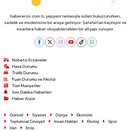
haberercis.com.tr, yepyeni temasıyla sizleri buluştururken,
sadelik ve modernizmi bir araya getiriyor. Şatafattan kaçınıyor ve
insanlara haber okuyabilecekleri bir altyapı sunuyor.
Nöbetçi Eczaneler
Hava Durumu
Trafik Durumu
Puan Durumu ve Fikstür
Tüm Manşetler
Son Dakika Haberleri
Haber Arşivi
Güncel
Siyaset
Dünya
Ekonomi
Toplumsal Cinsiyet
İnsan Hakları
Ekoloji
Spor
Van
Erciş