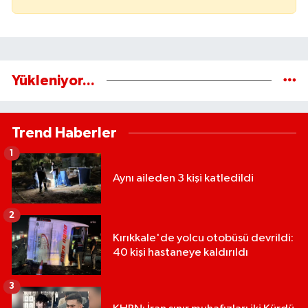
Yükleniyor...
Trend Haberler
1
Aynı aileden 3 kişi katledildi
2
Kırıkkale'de yolcu otobüsü devrildi:
40 kişi hastaneye kaldırıldı
3