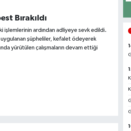
est Bırakıldı
i işlemlerinin ardından adliyeye sevk edildi.
 uygulanan şüpheliler, kefalet ödeyerek
1
nda yürütülen çalışmaların devam ettiği
G
1
K
K
G
G
1