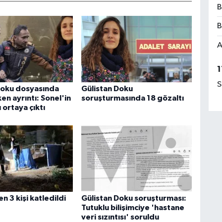
B
B
A
1
S
Doku dosyasında
Gülistan Doku
en ayrıntı: Sonel'in
soruşturmasında 18 gözaltı
ı ortaya çıktı
en 3 kişi katledildi
Gülistan Doku soruşturması:
Tutuklu bilişimciye 'hastane
veri sızıntısı' soruldu