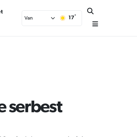
et
°
17
Van
le serbest