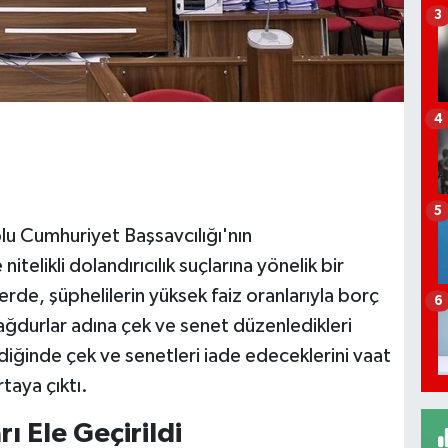
3
4
5
olu Cumhuriyet Başsavcılığı'nın
telikli dolandırıcılık suçlarına yönelik bir
rde, şüphelilerin yüksek faiz oranlarıyla borç
6
mağdurlar adına çek ve senet düzenledikleri
ndiğinde çek ve senetleri iade edeceklerini vaat
taya çıktı.
ı Ele Geçirildi