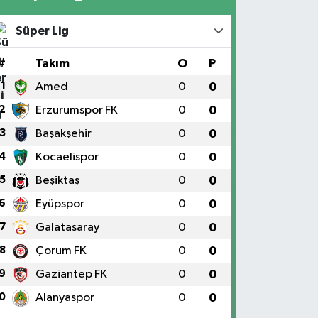
Süper Lig
#
Takım
O
P
1
Amed
0
0
2
Erzurumspor FK
0
0
3
Başakşehir
0
0
4
Kocaelispor
0
0
5
Beşiktaş
0
0
6
Eyüpspor
0
0
7
Galatasaray
0
0
8
Çorum FK
0
0
9
Gaziantep FK
0
0
0
Alanyaspor
0
0