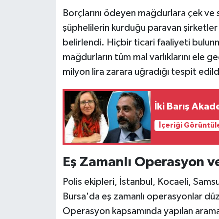
Borçlarını ödeyen mağdurlara çek ve s
şüphelilerin kurduğu paravan şirketler
belirlendi. Hiçbir ticari faaliyeti bulu
mağdurların tüm mal varlıklarını ele g
milyon lira zarara uğradığı tespit edild
İki Barış Akad
İçeriği Görüntül
Eş Zamanlı Operasyon ve
Polis ekipleri, İstanbul, Kocaeli, Sams
Bursa'da eş zamanlı operasyonlar düze
Operasyon kapsamında yapılan aramal