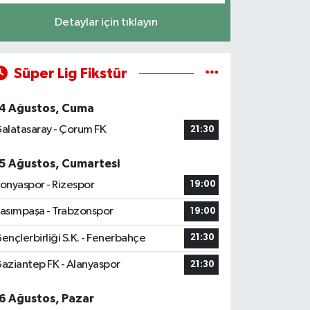
Detaylar için tıklayın
Süper Lig Fikstür
4 Ağustos, Cuma
alatasaray - Çorum FK
21:30
5 Ağustos, Cumartesi
onyaspor - Rizespor
19:00
asımpaşa - Trabzonspor
19:00
ençlerbirliği S.K. - Fenerbahçe
21:30
aziantep FK - Alanyaspor
21:30
6 Ağustos, Pazar