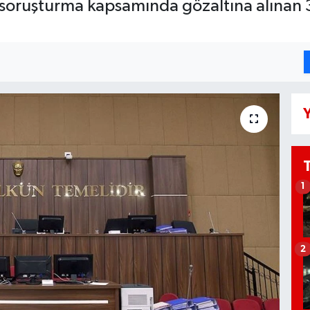
r soruşturma kapsamında gözaltına alınan 
Y
1
2