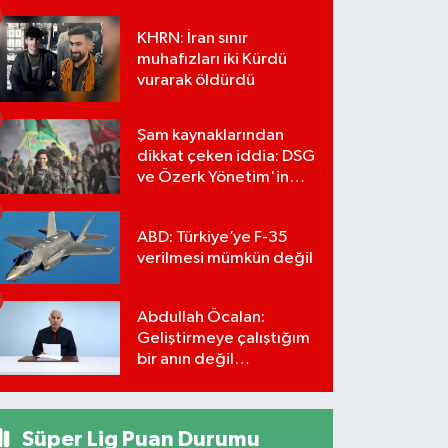
KHRN: İran sınır
muhafızları iki Kürdü
vurarak öldürdü
Şam kaynaklarından
dikkat çeken iddia: DSG
ve Özerk Yönetim'in
feshi için tarih verildi
ABD: Türkiye’ye F-35
verilmesi mümkün değil
Abdullah Öcalan:
Geliştirmeye çalıştığım
bir anın değil
önümüzdeki yüzyılın
stratejisi
Süper Lig Puan Durumu