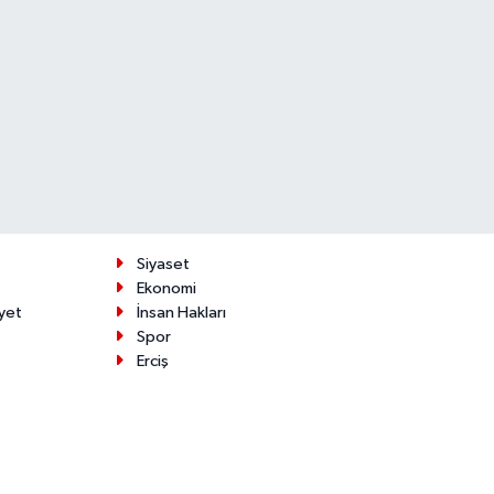
Siyaset
Ekonomi
yet
İnsan Hakları
Spor
Erciş