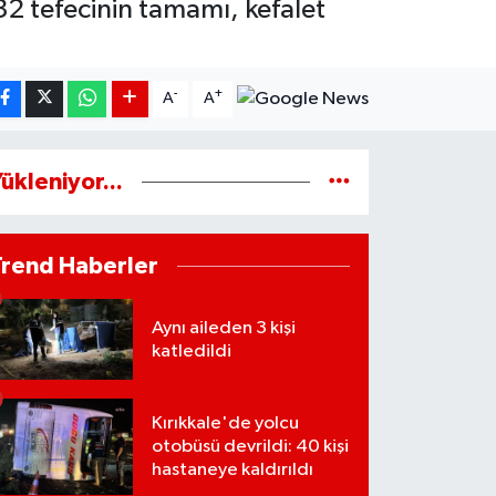
32 tefecinin tamamı, kefalet
-
+
A
A
ükleniyor...
Trend Haberler
Aynı aileden 3 kişi
katledildi
Kırıkkale'de yolcu
otobüsü devrildi: 40 kişi
hastaneye kaldırıldı