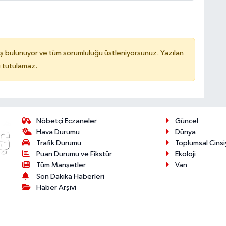
ş bulunuyor ve tüm sorumluluğu üstleniyorsunuz. Yazılan
u tutulamaz.
Nöbetçi Eczaneler
Güncel
Hava Durumu
Dünya
Trafik Durumu
Toplumsal Cinsi
Puan Durumu ve Fikstür
Ekoloji
Tüm Manşetler
Van
Son Dakika Haberleri
Haber Arşivi