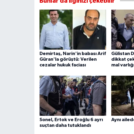
Bunlar da ilginizi çekebilir
Demirtaş, Narin'in babası Arif
Gülistan 
Güran'la görüştü: Verilen
dikkat çek
cezalar hukuk faciası
mal varlığ
Sonel, Ertok ve Eroğlu 6 ayrı
Aynı ailed
suçtan daha tutuklandı