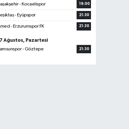
aşakşehir - Kocaelispor
19:00
eşiktaş - Eyüpspor
21:30
med - Erzurumspor FK
21:30
7 Ağustos, Pazartesi
amsunspor - Göztepe
21:30