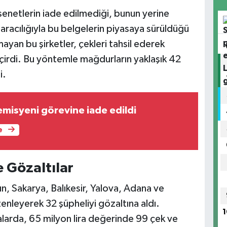
enetlerin iade edilmediği, bunun yerine
 aracılığıyla bu belgelerin piyasaya sürüldüğü
nmayan bu şirketler, çekleri tahsil ederek
eçirdi. Bu yöntemle mağdurların yaklaşık 42
i.
emisyeni görevine iade edildi
e
 Gözaltılar
un, Sakarya, Balıkesir, Yalova, Adana ve
nleyerek 32 şüpheliyi gözaltına aldı.
1
arda, 65 milyon lira değerinde 99 çek ve