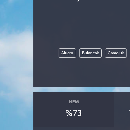
Alucra
Bulancak
Çamoluk
NEM
%73