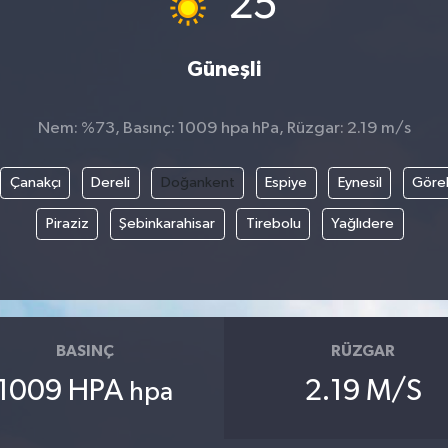
25
Güneşli
Nem: %73, Basınç: 1009 hpa hPa, Rüzgar: 2.19 m/s
Çanakçı
Dereli
Doğankent
Espiye
Eynesil
Göre
Piraziz
Şebinkarahisar
Tirebolu
Yağlıdere
BASINÇ
RÜZGAR
1009 HPA
2.19 M/S
hpa