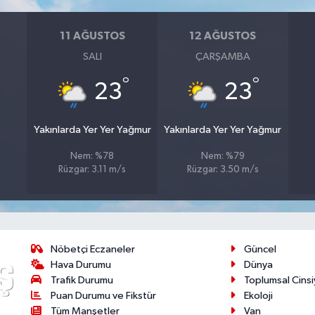
11 AĞUSTOS
12 AĞUSTOS
SALI
ÇARŞAMBA
°
°
23
23
Yakınlarda Yer Yer Yağmur
Yakınlarda Yer Yer Yağmur
Nem: %78
Nem: %79
Rüzgar: 3.11 m/s
Rüzgar: 3.50 m/s
Nöbetçi Eczaneler
Güncel
Hava Durumu
Dünya
Trafik Durumu
Toplumsal Cinsi
Puan Durumu ve Fikstür
Ekoloji
Tüm Manşetler
Van