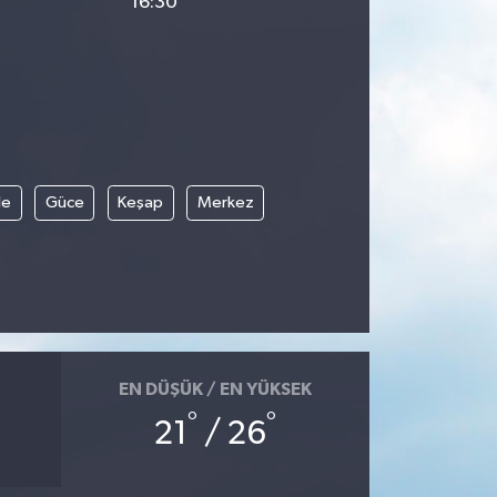
16:30
le
Güce
Keşap
Merkez
EN DÜŞÜK / EN YÜKSEK
°
°
21
/ 26