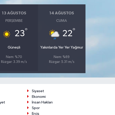
13 AĞUSTOS
14 AĞUSTOS
PERŞEMBE
CUMA
°
°
23
22
Güneşli
Yakınlarda Yer Yer Yağmur
Nem: %70
Nem: %69
Rüzgar: 3.39 m/s
Rüzgar: 5.31 m/s
Siyaset
Ekonomi
yet
İnsan Hakları
Spor
Erciş