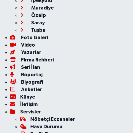
İpekyolu
Muradiye
Özalp
Saray
Tuşba
Foto Galeri
Video
Yazarlar
Firma Rehberi
Seri İlan
Röportaj
Biyografi
Anketler
Künye
İletişim
Servisler
Nöbetçi Eczaneler
Hava Durumu