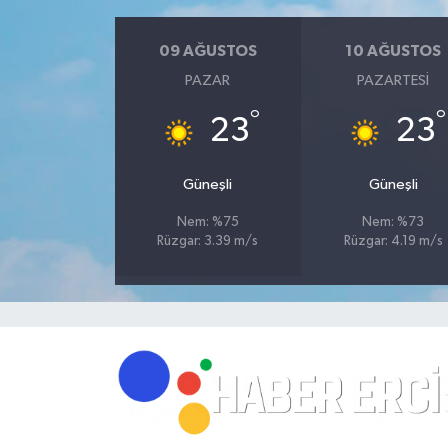
09 AĞUSTOS
10 AĞUSTOS
PAZAR
PAZARTESI
°
°
23
23
Güneşli
Güneşli
Nem: %75
Nem: %73
Rüzgar: 3.39 m/s
Rüzgar: 4.19 m/s