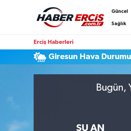
Güncel
Sağlık
Erciş Haberleri
Giresun Hava Durum
Bugün, Y
ŞU AN