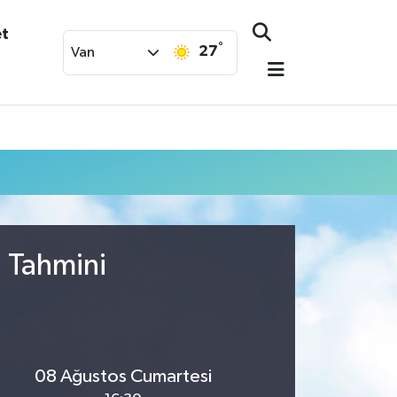
et
°
27
Van
u Tahmini
08 Ağustos Cumartesi