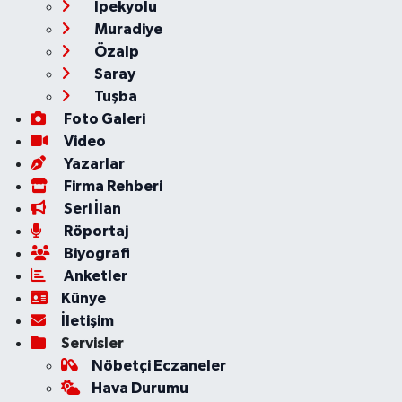
İpekyolu
Muradiye
Özalp
Saray
Tuşba
Foto Galeri
Video
Yazarlar
Firma Rehberi
Seri İlan
Röportaj
Biyografi
Anketler
Künye
İletişim
Servisler
Nöbetçi Eczaneler
Hava Durumu