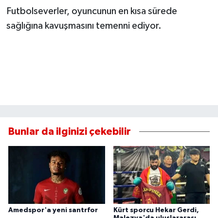
Futbolseverler, oyuncunun en kısa sürede
sağlığına kavuşmasını temenni ediyor.
Bunlar da ilginizi çekebilir
Amedspor'a yeni santrfor
Kürt sporcu Hekar Gerdi,
Malezya'da uluslararası