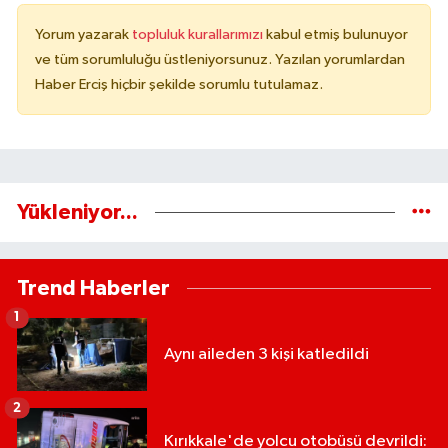
Yorum yazarak
topluluk kurallarımızı
kabul etmiş bulunuyor
ve tüm sorumluluğu üstleniyorsunuz. Yazılan yorumlardan
Haber Erciş hiçbir şekilde sorumlu tutulamaz.
Yükleniyor...
Trend Haberler
1
Aynı aileden 3 kişi katledildi
2
Kırıkkale'de yolcu otobüsü devrildi: