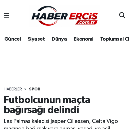
Güncel
Siyaset
Dünya
Ekonomi
Toplumsal C
HABERLER
SPOR
Futbolcunun maçta
bağırsağı delindi
Las Palmas kalecisi Jasper Cillessen, Celta Vigo
maçında bağırsak yaralanması yaşadı ve acil