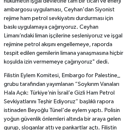
hükümetin işgal devletine tam bir ticari ve enerji
ambargosu uygulaması, Ceyhan'dan Siyonist
rejime ham petrol sevkiyatını durdurması için
baskı uygulamaya çağırıyoruz. Ceyhan
Limanı’ndaki liman işçilerine sesleniyoruz ve işgal
rejimine petrol akışını engellemeye, raporda
tespit edilen gemilerin limana yanaşmasına hiçbir
koşulda izin vermemeye çağırıyoruz" dedi.
Filistin Eylem Komitesi, Embargo for Palestine_
grubu tarafından yayımlanan “Soykırım Vanaları
Hala Açık: Türkiye’nin İsrail’e Gizli Ham Petrol
Sevkiyatlarını Teşhir Ediyoruz” başlıklı rapora
istinaden Beyoğlu Tünel'de eylem yaptı. Polisin
yoğun güvenlik önlemleri altında bir araya gelen
gurup, sloganlar attı ve pankartlar açtı. Filistin