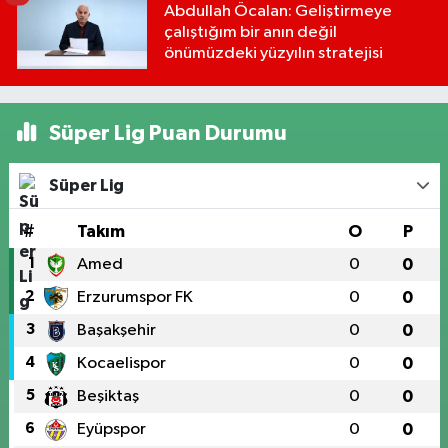
Abdullah Öcalan: Geliştirmeye
çalıştığım bir anın değil
önümüzdeki yüzyılın stratejisi
Süper Lig Puan Durumu
Süper Lig
#
Takım
O
P
1
Amed
0
0
2
Erzurumspor FK
0
0
3
Başakşehir
0
0
4
Kocaelispor
0
0
5
Beşiktaş
0
0
6
Eyüpspor
0
0