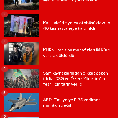
Aynı aileden 3 kişi katledildi
2
Kırıkkale'de yolcu otobüsü devrildi:
40 kişi hastaneye kaldırıldı
3
KHRN: İran sınır muhafızları iki Kürdü
vurarak öldürdü
4
Şam kaynaklarından dikkat çeken
iddia: DSG ve Özerk Yönetim'in
feshi için tarih verildi
5
ABD: Türkiye’ye F-35 verilmesi
mümkün değil
6