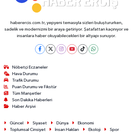
haberercis.com.tr, yepyeni temasıyla sizleri buluştururken,
sadelik ve modernizmi bir araya getiriyor. Şatafattan kaçınıyor ve
insanlara haber okuyabilecekleri bir altyapı sunuyor.
Nöbetçi Eczaneler
Hava Durumu
Trafik Durumu
Puan Durumu ve Fikstür
Tüm Manşetler
Son Dakika Haberleri
Haber Arşivi
Güncel
Siyaset
Dünya
Ekonomi
Toplumsal Cinsiyet
İnsan Hakları
Ekoloji
Spor