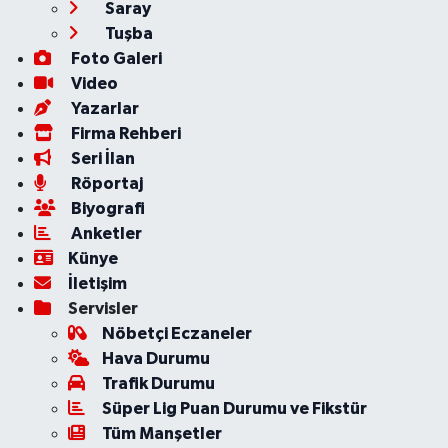
Saray
Tuşba
Foto Galeri
Video
Yazarlar
Firma Rehberi
Seri İlan
Röportaj
Biyografi
Anketler
Künye
İletişim
Servisler
Nöbetçi Eczaneler
Hava Durumu
Trafik Durumu
Süper Lig Puan Durumu ve Fikstür
Tüm Manşetler