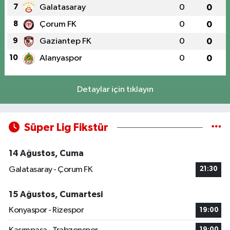
7
Galatasaray
0
0
8
Çorum FK
0
0
9
Gaziantep FK
0
0
10
Alanyaspor
0
0
Detaylar için tıklayın
Süper Lig Fikstür
14 Ağustos, Cuma
Galatasaray - Çorum FK
21:30
15 Ağustos, Cumartesi
Konyaspor - Rizespor
19:00
19:00