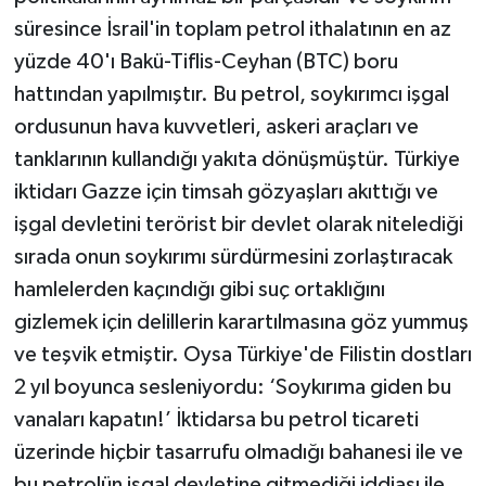
süresince İsrail'in toplam petrol ithalatının en az
yüzde 40'ı Bakü-Tiflis-Ceyhan (BTC) boru
hattından yapılmıştır. Bu petrol, soykırımcı işgal
ordusunun hava kuvvetleri, askeri araçları ve
tanklarının kullandığı yakıta dönüşmüştür. Türkiye
iktidarı Gazze için timsah gözyaşları akıttığı ve
işgal devletini terörist bir devlet olarak nitelediği
sırada onun soykırımı sürdürmesini zorlaştıracak
hamlelerden kaçındığı gibi suç ortaklığını
gizlemek için delillerin karartılmasına göz yummuş
ve teşvik etmiştir. Oysa Türkiye'de Filistin dostları
2 yıl boyunca sesleniyordu: ‘Soykırıma giden bu
vanaları kapatın!’ İktidarsa bu petrol ticareti
üzerinde hiçbir tasarrufu olmadığı bahanesi ile ve
bu petrolün işgal devletine gitmediği iddiası ile