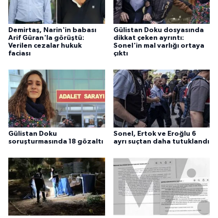
Demirtaş, Narin'in babası
Gülistan Doku dosyasında
Arif Güran'la görüştü:
dikkat çeken ayrıntı:
Verilen cezalar hukuk
Sonel'in mal varlığı ortaya
faciası
çıktı
Gülistan Doku
Sonel, Ertok ve Eroğlu 6
soruşturmasında 18 gözaltı
ayrı suçtan daha tutuklandı