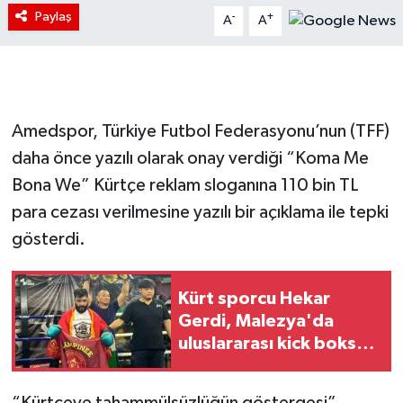
Paylaş
-
+
A
A
Amedspor,
Türkiye Futbol Federasyonu
’nun (TFF)
daha önce yazılı olarak onay verdiği “Koma Me
Bona We” Kürtçe reklam sloganına 110 bin TL
para cezası verilmesine yazılı bir açıklama ile tepki
gösterdi.
Kürt sporcu Hekar
Gerdi, Malezya'da
uluslararası kick boks
şampiyonu oldu