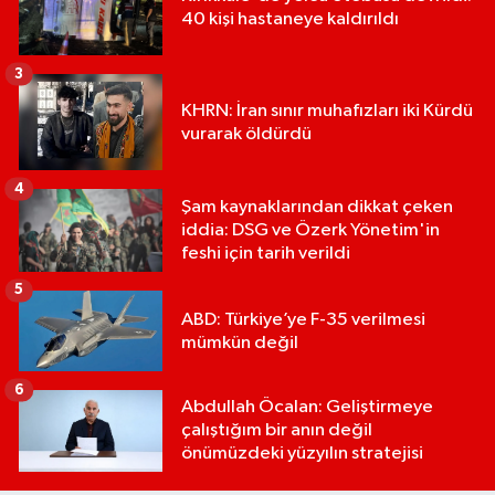
40 kişi hastaneye kaldırıldı
3
KHRN: İran sınır muhafızları iki Kürdü
vurarak öldürdü
4
Şam kaynaklarından dikkat çeken
iddia: DSG ve Özerk Yönetim'in
feshi için tarih verildi
5
ABD: Türkiye’ye F-35 verilmesi
mümkün değil
6
Abdullah Öcalan: Geliştirmeye
çalıştığım bir anın değil
önümüzdeki yüzyılın stratejisi