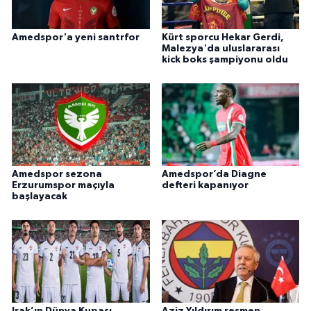
Amedspor'a yeni santrfor
Kürt sporcu Hekar Gerdi,
Malezya'da uluslararası
kick boks şampiyonu oldu
Amedspor sezona
Amedspor’da Diagne
Erzurumspor maçıyla
defteri kapanıyor
başlayacak
Irak’ın Dünya Kupası
Aziz Yıldırım resmen