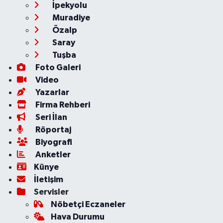
İpekyolu
Muradiye
Özalp
Saray
Tuşba
Foto Galeri
Video
Yazarlar
Firma Rehberi
Seri İlan
Röportaj
Biyografi
Anketler
Künye
İletişim
Servisler
Nöbetçi Eczaneler
Hava Durumu