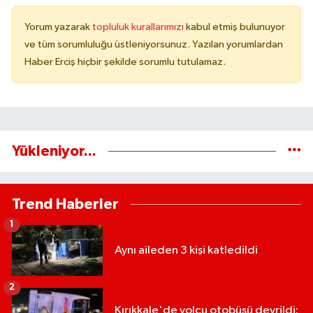
Yorum yazarak
topluluk kurallarımızı
kabul etmiş bulunuyor
ve tüm sorumluluğu üstleniyorsunuz. Yazılan yorumlardan
Haber Erciş hiçbir şekilde sorumlu tutulamaz.
Yükleniyor...
Trend Haberler
1
Aynı aileden 3 kişi katledildi
2
Kırıkkale'de yolcu otobüsü devrildi: