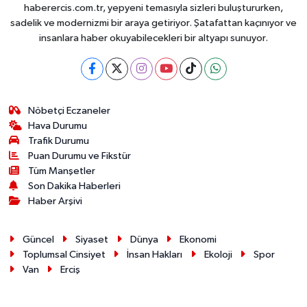
haberercis.com.tr, yepyeni temasıyla sizleri buluştururken,
sadelik ve modernizmi bir araya getiriyor. Şatafattan kaçınıyor ve
insanlara haber okuyabilecekleri bir altyapı sunuyor.
Nöbetçi Eczaneler
Hava Durumu
Trafik Durumu
Puan Durumu ve Fikstür
Tüm Manşetler
Son Dakika Haberleri
Haber Arşivi
Güncel
Siyaset
Dünya
Ekonomi
Toplumsal Cinsiyet
İnsan Hakları
Ekoloji
Spor
Van
Erciş