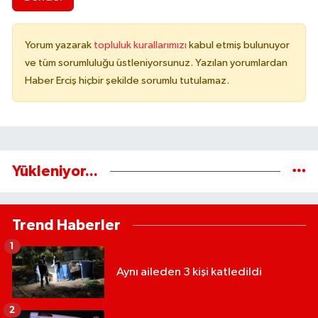
Yorum yazarak
topluluk kurallarımızı
kabul etmiş bulunuyor
ve tüm sorumluluğu üstleniyorsunuz. Yazılan yorumlardan
Haber Erciş hiçbir şekilde sorumlu tutulamaz.
Yükleniyor...
Trend Haberler
1
Aynı aileden 3 kişi katledildi
2