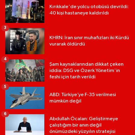
Kırıkkale'de yolcu otobüsü devrildi:
40 kişi hastaneye kaldırıldı
3
KHRN: İran sınır muhafızları iki Kürdü
vurarak öldürdü
4
Şam kaynaklarından dikkat çeken
iddia: DSG ve Özerk Yönetim'in
feshi için tarih verildi
5
ABD: Türkiye’ye F-35 verilmesi
mümkün değil
6
Abdullah Öcalan: Geliştirmeye
çalıştığım bir anın değil
önümüzdeki yüzyılın stratejisi