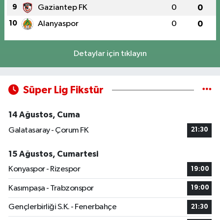
9
Gaziantep FK
0
0
10
Alanyaspor
0
0
Detaylar için tıklayın
Süper Lig Fikstür
14 Ağustos, Cuma
Galatasaray - Çorum FK
21:30
15 Ağustos, Cumartesi
Konyaspor - Rizespor
19:00
Kasımpaşa - Trabzonspor
19:00
Gençlerbirliği S.K. - Fenerbahçe
21:30