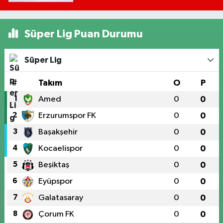
Süper Lig Puan Durumu
Süper Lig
#
Takım
O
P
1
Amed
0
0
2
Erzurumspor FK
0
0
3
Başakşehir
0
0
4
Kocaelispor
0
0
5
Beşiktaş
0
0
6
Eyüpspor
0
0
7
Galatasaray
0
0
8
Çorum FK
0
0