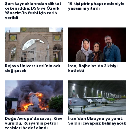
Şam kaynaklarından dikkat
16 kişi pirinç hapı nedeniyle
çeken iddia: DSG ve Özerk
yaşamını yitirdi
Yönetim'in feshi için tarih
verildi
Rojava Üniversitesi'nin adı
İran, Rojhelat'da 3 kişiyi
değişecek
katletti
Doğu Avrupa’da savaş: Kiev
İran'dan Ukrayna'ya yanıt:
vuruldu, Rusya’nın petrol
Saldırı cevapsız kalmayacak
tesisleri hedef alındı