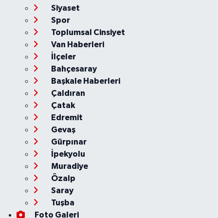
Siyaset
Spor
Toplumsal Cinsiyet
Van Haberleri
İlçeler
Bahçesaray
Başkale Haberleri
Çaldıran
Çatak
Edremit
Gevaş
Gürpınar
İpekyolu
Muradiye
Özalp
Saray
Tuşba
Foto Galeri