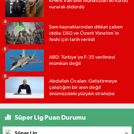
KHRN: İran sınır muhafızları iki Kürdü
vurarak öldürdü
4
Şam kaynaklarından dikkat çeken
iddia: DSG ve Özerk Yönetim'in
feshi için tarih verildi
5
ABD: Türkiye’ye F-35 verilmesi
mümkün değil
6
Abdullah Öcalan: Geliştirmeye
çalıştığım bir anın değil
önümüzdeki yüzyılın stratejisi
Süper Lig Puan Durumu
Süper Lig