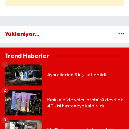
Yükleniyor...
Trend Haberler
1
Aynı aileden 3 kişi katledildi
2
Kırıkkale'de yolcu otobüsü devrildi:
40 kişi hastaneye kaldırıldı
3