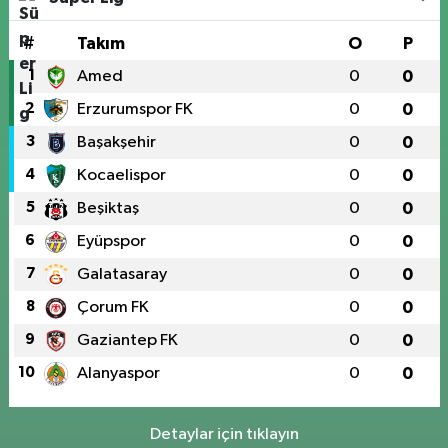
#
Takım
O
P
1
Amed
0
0
2
Erzurumspor FK
0
0
3
Başakşehir
0
0
4
Kocaelispor
0
0
5
Beşiktaş
0
0
6
Eyüpspor
0
0
7
Galatasaray
0
0
8
Çorum FK
0
0
9
Gaziantep FK
0
0
10
Alanyaspor
0
0
Detaylar için tıklayın