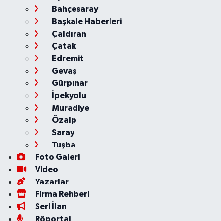
Bahçesaray
Başkale Haberleri
Çaldıran
Çatak
Edremit
Gevaş
Gürpınar
İpekyolu
Muradiye
Özalp
Saray
Tuşba
Foto Galeri
Video
Yazarlar
Firma Rehberi
Seri İlan
Röportaj