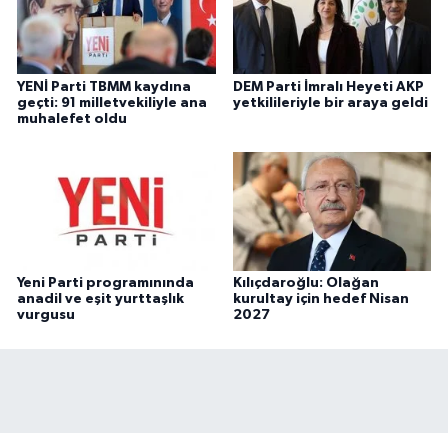
YENİ Parti TBMM kaydına
DEM Parti İmralı Heyeti AKP
geçti: 91 milletvekiliyle ana
yetkilileriyle bir araya geldi
muhalefet oldu
Yeni Parti programınında
Kılıçdaroğlu: Olağan
anadil ve eşit yurttaşlık
kurultay için hedef Nisan
vurgusu
2027