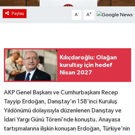
Paylaş
-
+
A
A
Kılıçdaroğlu: Olağan
kurultay için hedef
Nisan 2027
AKP Genel Başkanı ve Cumhurbaşkanı Recep
Tayyip Erdoğan, Danıştay’ın 158'inci Kuruluş
Yıldönümü dolayısıyla düzenlenen Danıştay ve
İdari Yargı Günü Töreni'nde konuştu. Anayasa
tartışmalarına ilişkin konuşan Erdoğan, Türkiye'nin