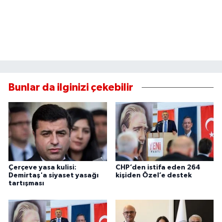
Bunlar da ilginizi çekebilir
Çerçeve yasa kulisi:
CHP’den istifa eden 264
Demirtaş'a siyaset yasağı
kişiden Özel’e destek
tartışması