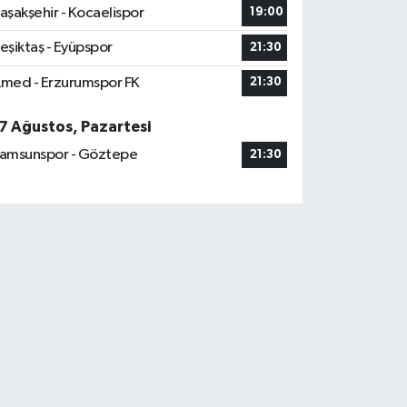
aşakşehir - Kocaelispor
19:00
eşiktaş - Eyüpspor
21:30
med - Erzurumspor FK
21:30
7 Ağustos, Pazartesi
amsunspor - Göztepe
21:30