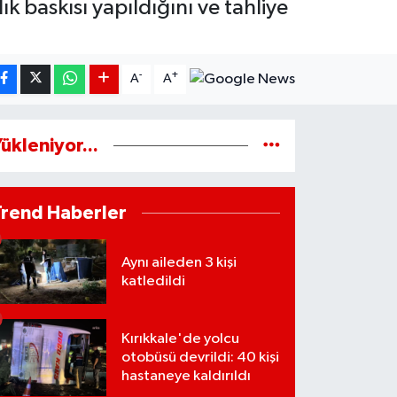
 baskısı yapıldığını ve tahliye
-
+
A
A
ükleniyor...
Trend Haberler
Aynı aileden 3 kişi
katledildi
Kırıkkale'de yolcu
otobüsü devrildi: 40 kişi
hastaneye kaldırıldı