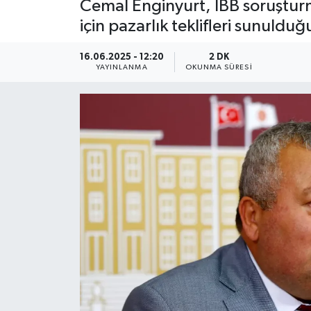
Cemal Enginyurt, İBB soruşturma
için pazarlık teklifleri sunuldu
16.06.2025 - 12:20
2 DK
YAYINLANMA
OKUNMA SÜRESI