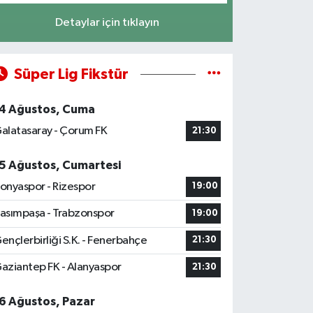
Detaylar için tıklayın
Süper Lig Fikstür
4 Ağustos, Cuma
alatasaray - Çorum FK
21:30
5 Ağustos, Cumartesi
onyaspor - Rizespor
19:00
asımpaşa - Trabzonspor
19:00
ençlerbirliği S.K. - Fenerbahçe
21:30
aziantep FK - Alanyaspor
21:30
6 Ağustos, Pazar