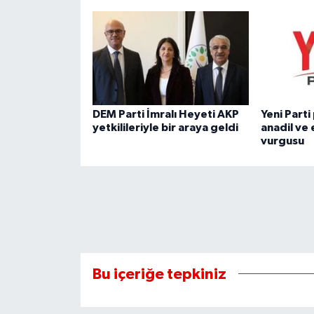
DEM Parti İmralı Heyeti AKP
Yeni Part
yetkilileriyle bir araya geldi
anadil ve 
vurgusu
Bu içeriğe tepkiniz