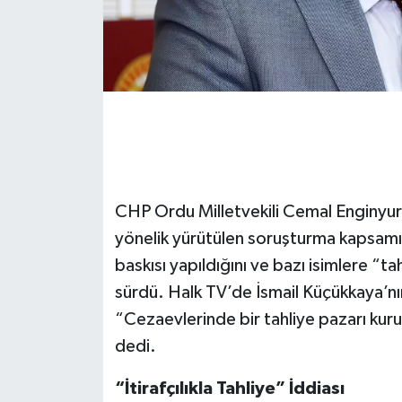
CHP Ordu Milletvekili Cemal Enginyurt
yönelik yürütülen soruşturma kapsamın
baskısı yapıldığını ve bazı isimlere “t
sürdü. Halk TV’de İsmail Küçükkaya’n
“Cezaevlerinde bir tahliye pazarı kur
dedi.
“İtirafçılıkla Tahliye” İddiası