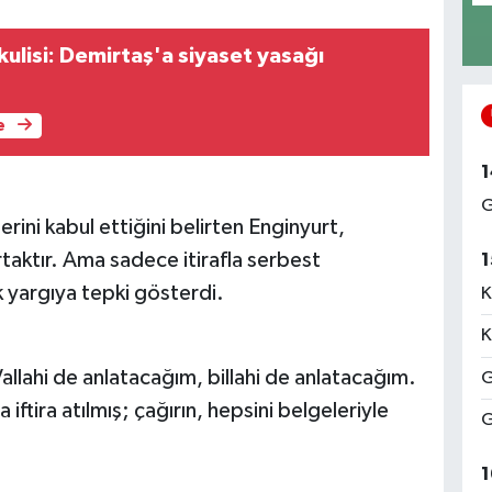
ulisi: Demirtaş'a siyaset yasağı
e
1
G
klerini kabul ettiğini belirten Enginyurt,
taktır. Ama sadece itirafla serbest
1
ek yargıya tepki gösterdi.
K
K
llahi de anlatacağım, billahi de anlatacağım.
G
 iftira atılmış; çağırın, hepsini belgeleriyle
G
1