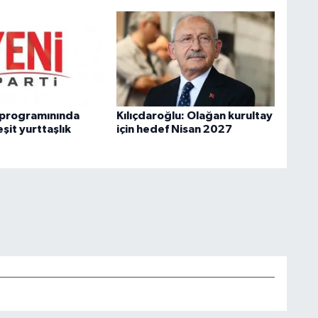
i programınında
Kılıçdaroğlu: Olağan kurultay
eşit yurttaşlık
için hedef Nisan 2027