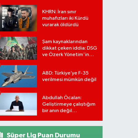
KHRN: İran sınır
muhafızları iki Kürdü
vurarak öldürdü
Şam kaynaklarından
dikkat çeken iddia: DSG
ve Özerk Yönetim'in
feshi için tarih verildi
ABD: Türkiye’ye F-35
verilmesi mümkün değil
Abdullah Öcalan:
Geliştirmeye çalıştığım
bir anın değil
önümüzdeki yüzyılın
stratejisi
Süper Lig Puan Durumu