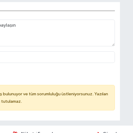
ş bulunuyor ve tüm sorumluluğu üstleniyorsunuz. Yazılan
u tutulamaz.