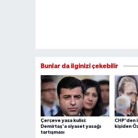
Bunlar da ilginizi çekebilir
Çerçeve yasa kulisi:
CHP’den i
Demirtaş'a siyaset yasağı
kişiden Ö
tartışması