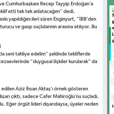
ç ve Cumhurbaşkanı Recep Tayyip Erdoğan’a
klif etti tek tek anlatacağım” dedi.
skı yapıldığını ileri süren Enginyurt, “İBB’den
turucu ve gasp suçlularının arasına atılıyor. Bu
i
suçla seni tahliye edelim” şeklinde tekliflerde
ezaevlerinde “duygusal ilişkiler kurularak” da
e edilen Aziz İhsan Aktaş’ı örnek gösteren
 dışarı çıktı, sadece Cafer Mahiroğlu’nu suçladı.
du. Eğer örgüt lideri dışarıdaysa, üyeler neden
1