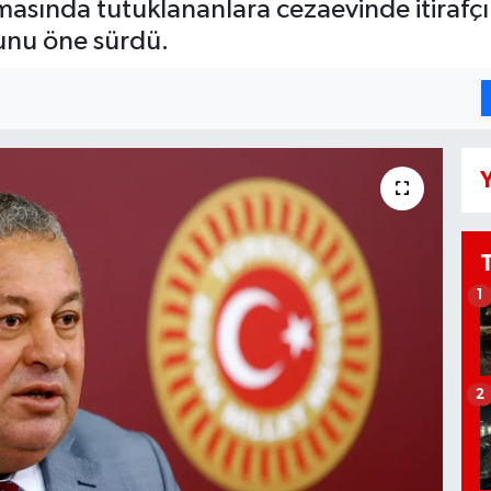
sında tutuklananlara cezaevinde itirafçılık
ğunu öne sürdü.
Y
1
2