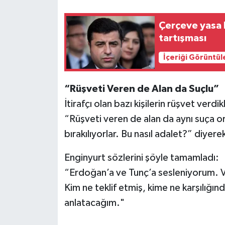
Çerçeve yasa k
tartışması
İçeriği Görüntül
“Rüşveti Veren de Alan da Suçlu”
İtirafçı olan bazı kişilerin rüşvet verdi
“Rüşveti veren de alan da aynı suça or
bırakılıyorlar. Bu nasıl adalet?” diyer
Enginyurt sözlerini şöyle tamamladı:
“Erdoğan’a ve Tunç’a sesleniyorum. Va
Kim ne teklif etmiş, kime ne karşılığında
anlatacağım."