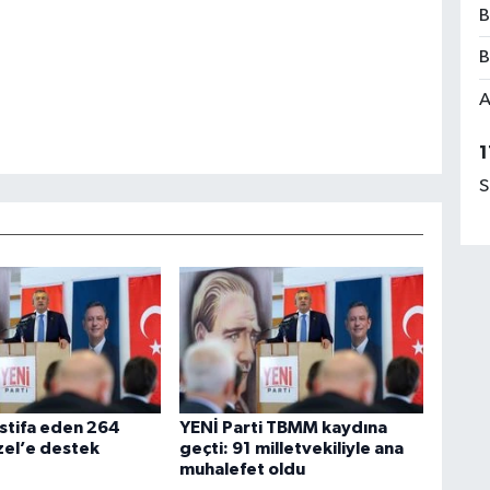
B
B
A
1
S
stifa eden 264
YENİ Parti TBMM kaydına
zel’e destek
geçti: 91 milletvekiliyle ana
muhalefet oldu