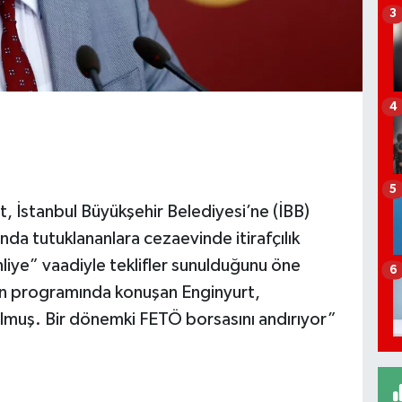
3
4
5
, İstanbul Büyükşehir Belediyesi’ne (İBB)
da tutuklananlara cezaevinde itirafçılık
ahliye” vaadiyle teklifler sunulduğunu öne
6
ın programında konuşan Enginyurt,
ulmuş. Bir dönemki FETÖ borsasını andırıyor”