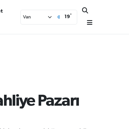
et
°
19
Van
hliye Pazarı