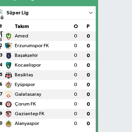
Süper Lig
#
Takım
O
P
1
Amed
0
0
2
Erzurumspor FK
0
0
3
Başakşehir
0
0
4
Kocaelispor
0
0
5
Beşiktaş
0
0
6
Eyüpspor
0
0
7
Galatasaray
0
0
8
Çorum FK
0
0
9
Gaziantep FK
0
0
0
Alanyaspor
0
0