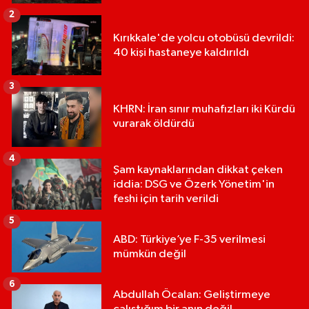
2
Kırıkkale'de yolcu otobüsü devrildi:
40 kişi hastaneye kaldırıldı
3
KHRN: İran sınır muhafızları iki Kürdü
vurarak öldürdü
4
Şam kaynaklarından dikkat çeken
iddia: DSG ve Özerk Yönetim'in
feshi için tarih verildi
5
ABD: Türkiye’ye F-35 verilmesi
mümkün değil
6
Abdullah Öcalan: Geliştirmeye