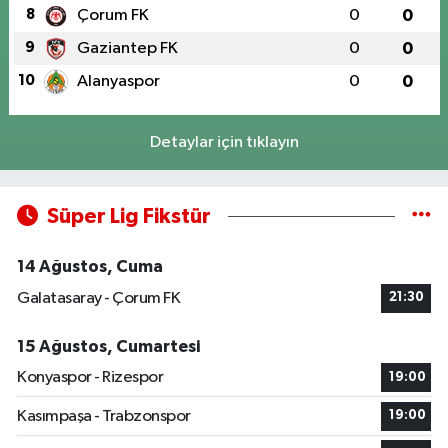
8
Çorum FK
0
0
9
Gaziantep FK
0
0
10
Alanyaspor
0
0
Detaylar için tıklayın
Süper Lig Fikstür
14 Ağustos, Cuma
Galatasaray - Çorum FK
21:30
15 Ağustos, Cumartesi
Konyaspor - Rizespor
19:00
Kasımpaşa - Trabzonspor
19:00