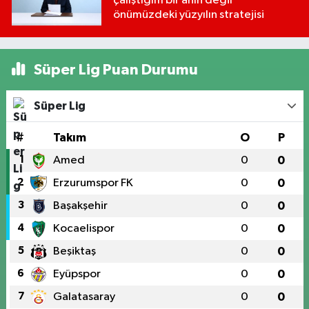
çalıştığım bir anın değil
önümüzdeki yüzyılın stratejisi
Süper Lig Puan Durumu
Süper Lig
#
Takım
O
P
1
Amed
0
0
2
Erzurumspor FK
0
0
3
Başakşehir
0
0
4
Kocaelispor
0
0
5
Beşiktaş
0
0
6
Eyüpspor
0
0
7
Galatasaray
0
0