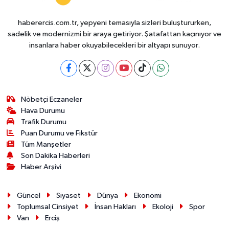
haberercis.com.tr, yepyeni temasıyla sizleri buluştururken,
sadelik ve modernizmi bir araya getiriyor. Şatafattan kaçınıyor ve
insanlara haber okuyabilecekleri bir altyapı sunuyor.
Nöbetçi Eczaneler
Hava Durumu
Trafik Durumu
Puan Durumu ve Fikstür
Tüm Manşetler
Son Dakika Haberleri
Haber Arşivi
Güncel
Siyaset
Dünya
Ekonomi
Toplumsal Cinsiyet
İnsan Hakları
Ekoloji
Spor
Van
Erciş