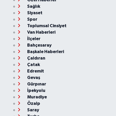
Sağlık
Siyaset
Spor
Toplumsal Cinsiyet
Van Haberleri
İlçeler
Bahçesaray
Başkale Haberleri
Çaldıran
Çatak
Edremit
Gevaş
Gürpınar
İpekyolu
Muradiye
Özalp
Saray