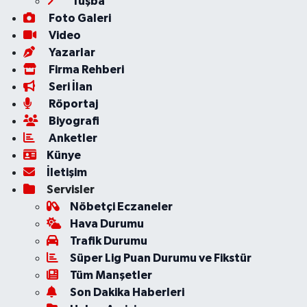
Tuşba
Foto Galeri
Video
Yazarlar
Firma Rehberi
Seri İlan
Röportaj
Biyografi
Anketler
Künye
İletişim
Servisler
Nöbetçi Eczaneler
Hava Durumu
Trafik Durumu
Süper Lig Puan Durumu ve Fikstür
Tüm Manşetler
Son Dakika Haberleri