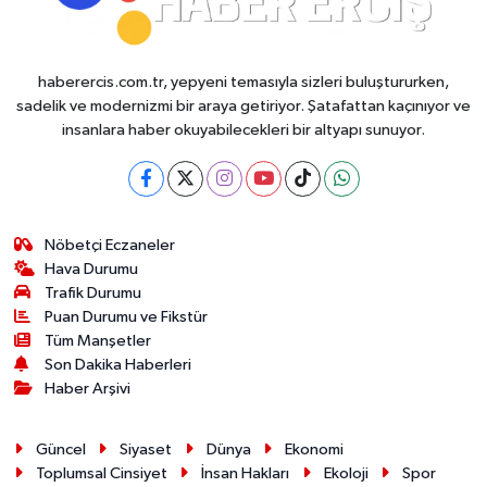
haberercis.com.tr, yepyeni temasıyla sizleri buluştururken,
sadelik ve modernizmi bir araya getiriyor. Şatafattan kaçınıyor ve
insanlara haber okuyabilecekleri bir altyapı sunuyor.
Nöbetçi Eczaneler
Hava Durumu
Trafik Durumu
Puan Durumu ve Fikstür
Tüm Manşetler
Son Dakika Haberleri
Haber Arşivi
Güncel
Siyaset
Dünya
Ekonomi
Toplumsal Cinsiyet
İnsan Hakları
Ekoloji
Spor