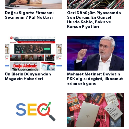
Doğru Sigorta Firmasını
Geri Dönüşüm Piyasasında
Seçmenin 7 Püf Noktası
Son Durum: En Güncel
Hurda Kablo, Bakır ve
Kurşun Fiyatları
Ünlülerin Dünyasından
Mehmet Metiner: Devletin
Magazin Haberleri
PKK algısı değişti, ilk somut
adım salı günü