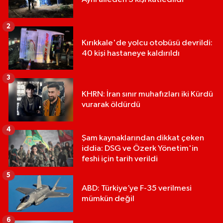
2
Kırıkkale'de yolcu otobüsü devrildi:
40 kişi hastaneye kaldırıldı
3
KHRN: İran sınır muhafızları iki Kürdü
vurarak öldürdü
4
Şam kaynaklarından dikkat çeken
iddia: DSG ve Özerk Yönetim'in
feshi için tarih verildi
5
ABD: Türkiye’ye F-35 verilmesi
mümkün değil
6