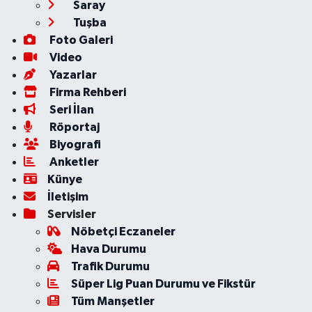
Saray
Tuşba
Foto Galeri
Video
Yazarlar
Firma Rehberi
Seri İlan
Röportaj
Biyografi
Anketler
Künye
İletişim
Servisler
Nöbetçi Eczaneler
Hava Durumu
Trafik Durumu
Süper Lig Puan Durumu ve Fikstür
Tüm Manşetler