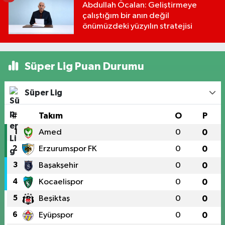
Abdullah Öcalan: Geliştirmeye
çalıştığım bir anın değil
önümüzdeki yüzyılın stratejisi
Süper Lig Puan Durumu
Süper Lig
#
Takım
O
P
1
Amed
0
0
2
Erzurumspor FK
0
0
3
Başakşehir
0
0
4
Kocaelispor
0
0
5
Beşiktaş
0
0
6
Eyüpspor
0
0