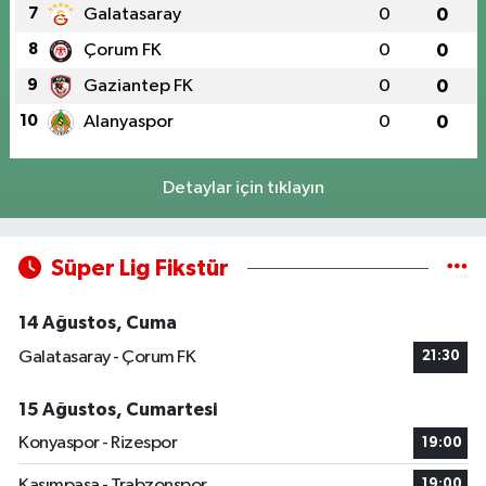
7
Galatasaray
0
0
8
Çorum FK
0
0
9
Gaziantep FK
0
0
10
Alanyaspor
0
0
Detaylar için tıklayın
Süper Lig Fikstür
14 Ağustos, Cuma
Galatasaray - Çorum FK
21:30
15 Ağustos, Cumartesi
Konyaspor - Rizespor
19:00
Kasımpaşa - Trabzonspor
19:00