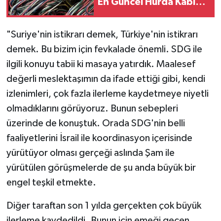
En Güncel Hurda Kablo,
Bakır ve Kurşun Fiyatları
"Suriye'nin istikrarı demek, Türkiye'nin istikrarı
demek. Bu bizim için fevkalade önemli. SDG ile
ilgili konuyu tabii ki masaya yatırdık. Maalesef
değerli meslektaşımın da ifade ettiği gibi, kendi
izlenimleri, çok fazla ilerleme kaydetmeye niyetli
olmadıklarını görüyoruz. Bunun sebepleri
üzerinde de konuştuk. Orada SDG'nin belli
faaliyetlerini İsrail ile koordinasyon içerisinde
yürütüyor olması gerçeği aslında Şam ile
yürütülen görüşmelerde de şu anda büyük bir
engel teşkil etmekte.
Diğer taraftan son 1 yılda gerçekten çok büyük
ilerleme kaydedildi. Bunun için emeği geçen