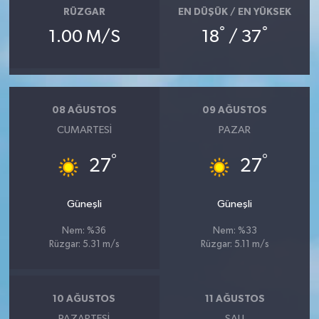
RÜZGAR
EN DÜŞÜK / EN YÜKSEK
°
°
1.00 M/S
18
/ 37
08 AĞUSTOS
09 AĞUSTOS
CUMARTESI
PAZAR
°
°
27
27
Güneşli
Güneşli
Nem: %36
Nem: %33
Rüzgar: 5.31 m/s
Rüzgar: 5.11 m/s
10 AĞUSTOS
11 AĞUSTOS
PAZARTESI
SALI