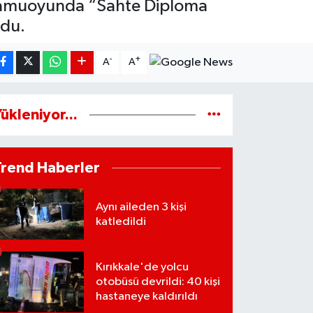
, kamuoyunda “Sahte Diploma
ndu.
-
+
A
A
ükleniyor...
Trend Haberler
Aynı aileden 3 kişi
katledildi
Kırıkkale'de yolcu
otobüsü devrildi: 40 kişi
hastaneye kaldırıldı