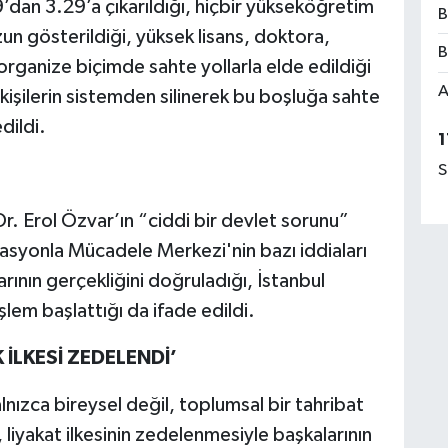
9’dan 3.29’a çıkarıldığı, hiçbir yükseköğretim
B
un gösterildiği, yüksek lisans, doktora,
B
organize biçimde sahte yollarla elde edildiği
A
işilerin sistemden silinerek bu boşluğa sahte
dildi.
1
S
. Erol Özvar’ın “ciddi bir devlet sorunu”
asyonla Mücadele Merkezi'nin bazı iddiaları
rının gerçekliğini doğruladığı, İstanbul
 işlem başlattığı da ifade edildi.
 İLKESİ ZEDELENDİ’
lnızca bireysel değil, toplumsal bir tahribat
liyakat ilkesinin zedelenmesiyle başkalarının