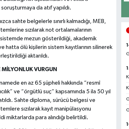
 soruşturmaya da atıf yapıldı.
ızca sahte belgelerle sınırlı kalmadığı, MEB,
temlerine sızılarak not ortalamalarının
in sistemde mezun gösterildiği, akademik
1
e hatta ölü kişilerin sistem kayıtlarının silinerek
G
eştirildiği aktarıldı.
1
E MİLYONLUK VURGUN
K
ianamede en az 65 şüpheli hakkında “resmî
K
ıcılık” ve “örgütlü suç” kapsamında 5 ila 50 yıl
G
latıldı. Sahte diploma, sürücü belgesi ve
stemlere sızılarak kayıt manipülasyonu
G
di miktarlarda para alındığı belirtildi.
1