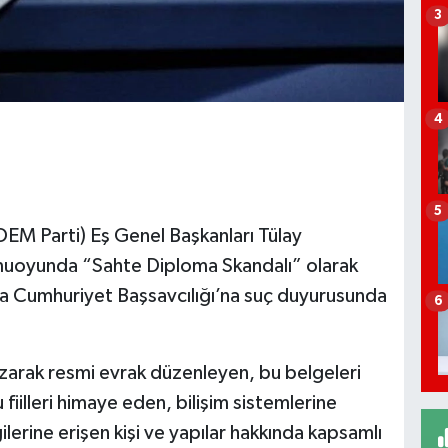
3
4
5
(DEM Parti) Eş Genel Başkanları Tülay
amuoyunda “Sahte Diploma Skandalı” olarak
ara Cumhuriyet Başsavcılığı’na suç duyurusunda
6
zarak resmi evrak düzenleyen, bu belgeleri
fiilleri himaye eden, bilişim sistemlerine
gilerine erişen kişi ve yapılar hakkında kapsamlı