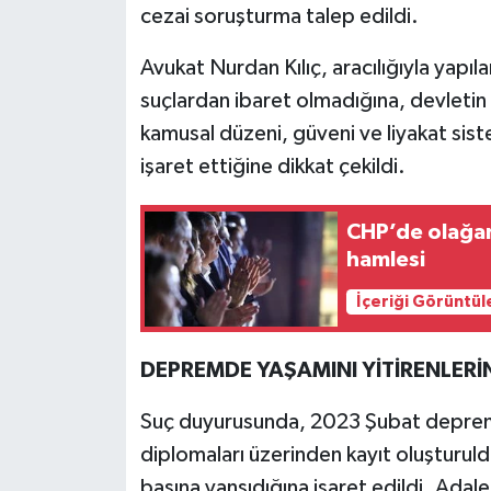
cezai soruşturma talep edildi.
Avukat Nurdan Kılıç, aracılığıyla yapıl
suçlardan ibaret olmadığına, devletin
kamusal düzeni, güveni ve liyakat sis
işaret ettiğine dikkat çekildi.
CHP’de olağan
hamlesi
İçeriği Görüntül
DEPREMDE YAŞAMINI YİTİRENLERİN
Suç duyurusunda, 2023 Şubat depremle
diplomaları üzerinden kayıt oluşturulduğ
basına yansıdığına işaret edildi. Adale