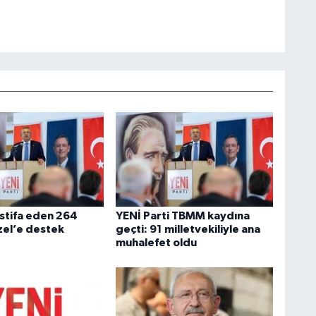
stifa eden 264
YENİ Parti TBMM kaydına
zel’e destek
geçti: 91 milletvekiliyle ana
muhalefet oldu