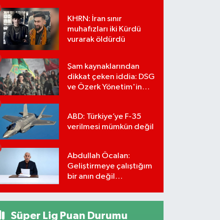
KHRN: İran sınır
muhafızları iki Kürdü
vurarak öldürdü
Şam kaynaklarından
dikkat çeken iddia: DSG
ve Özerk Yönetim'in
feshi için tarih verildi
ABD: Türkiye’ye F-35
verilmesi mümkün değil
Abdullah Öcalan:
Geliştirmeye çalıştığım
bir anın değil
önümüzdeki yüzyılın
stratejisi
Süper Lig Puan Durumu