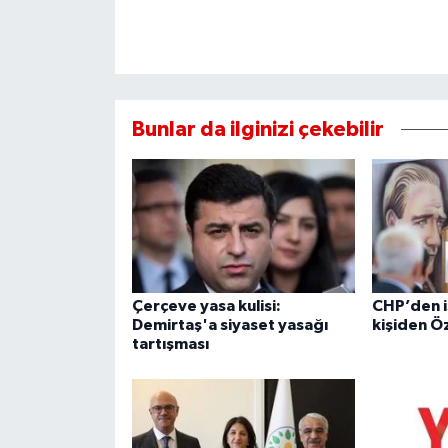
Bunlar da ilginizi çekebilir
Çerçeve yasa kulisi:
CHP’den i
Demirtaş'a siyaset yasağı
kişiden Ö
tartışması