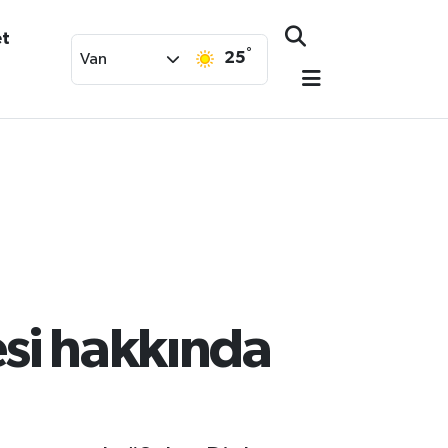
et
°
25
Van
esi hakkında