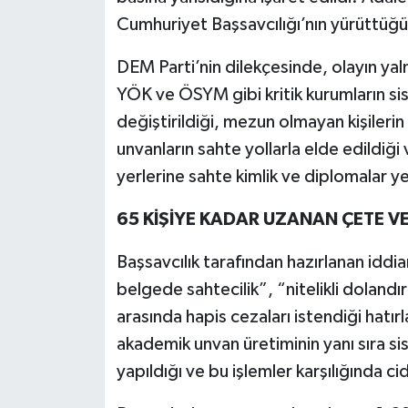
Cumhuriyet Başsavcılığı’nın yürüttüğü
DEM Parti’nin dilekçesinde, olayın yaln
YÖK ve ÖSYM gibi kritik kurumların sis
değiştirildiği, mezun olmayan kişiler
unvanların sahte yollarla elde edildiği v
yerlerine sahte kimlik ve diplomalar yerl
65 KİŞİYE KADAR UZANAN ÇETE V
Başsavcılık tarafından hazırlanan idd
belgede sahtecilik”, “nitelikli dolandır
arasında hapis cezaları istendiği hatır
akademik unvan üretiminin yanı sıra si
yapıldığı ve bu işlemler karşılığında cid