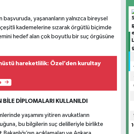
an başvuruda, yaşananların yalnızca bireysel
 çeşitli kademelerine sızarak örgütlü biçimde
temini hedef alan çok boyutlu bir suç örgüsüne
üstü hareketlilik: Özel’den kurultay
e
 BİLE DİPLOMALARI KULLANILDI
rinde yaşamını yitiren avukatların
una, bu bilgilerin suç delilleriyle birlikte
1
t Bakanlığı’nın açıklamaları ve Ankara