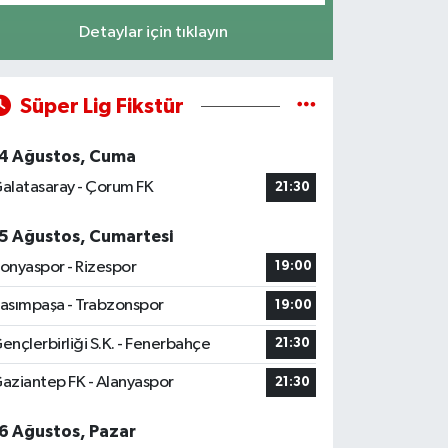
Detaylar için tıklayın
Süper Lig Fikstür
4 Ağustos, Cuma
alatasaray - Çorum FK
21:30
5 Ağustos, Cumartesi
onyaspor - Rizespor
19:00
asımpaşa - Trabzonspor
19:00
ençlerbirliği S.K. - Fenerbahçe
21:30
aziantep FK - Alanyaspor
21:30
6 Ağustos, Pazar