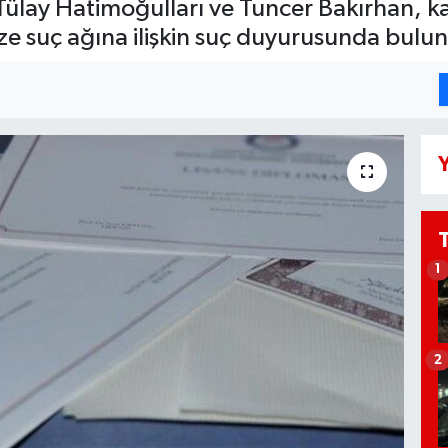
 Tülay Hatimoğulları ve Tuncer Bakırhan
ze suç ağına ilişkin suç duyurusunda bulu
Y
1
2