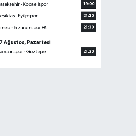
aşakşehir - Kocaelispor
19:00
eşiktaş - Eyüpspor
21:30
med - Erzurumspor FK
21:30
7 Ağustos, Pazartesi
amsunspor - Göztepe
21:30