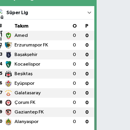
Süper Lig
#
Takım
O
P
1
Amed
0
0
2
Erzurumspor FK
0
0
3
Başakşehir
0
0
4
Kocaelispor
0
0
5
Beşiktaş
0
0
6
Eyüpspor
0
0
7
Galatasaray
0
0
8
Çorum FK
0
0
9
Gaziantep FK
0
0
0
Alanyaspor
0
0