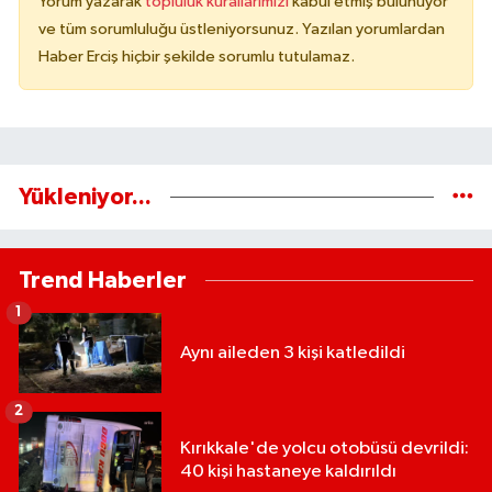
Yorum yazarak
topluluk kurallarımızı
kabul etmiş bulunuyor
ve tüm sorumluluğu üstleniyorsunuz. Yazılan yorumlardan
Haber Erciş hiçbir şekilde sorumlu tutulamaz.
Yükleniyor...
Trend Haberler
1
Aynı aileden 3 kişi katledildi
2
Kırıkkale'de yolcu otobüsü devrildi:
40 kişi hastaneye kaldırıldı