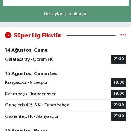
Detaylar için tıklayın
Süper Lig Fikstür
14 Ağustos, Cuma
Galatasaray - Çorum FK
21:30
15 Ağustos, Cumartesi
Konyaspor - Rizespor
19:00
Kasımpaşa - Trabzonspor
19:00
Gençlerbirliği S.K. - Fenerbahçe
21:30
Gaziantep FK - Alanyaspor
21:30
16 Ağustos, Pazar