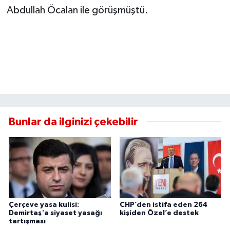
Abdullah Öcalan ile görüşmüştü.
Bunlar da ilginizi çekebilir
Çerçeve yasa kulisi:
CHP’den istifa eden 264
Demirtaş'a siyaset yasağı
kişiden Özel’e destek
tartışması