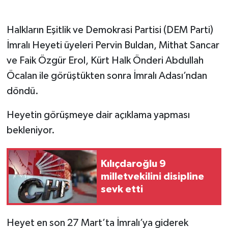
Halkların Eşitlik ve Demokrasi Partisi (DEM Parti)
İmralı Heyeti üyeleri Pervin Buldan, Mithat Sancar
ve Faik Özgür Erol, Kürt Halk Önderi Abdullah
Öcalan ile görüştükten sonra İmralı Adası’ndan
döndü.
Heyetin görüşmeye dair açıklama yapması
bekleniyor.
Kılıçdaroğlu 9
milletvekilini disipline
sevk etti
Heyet en son 27 Mart’ta İmralı’ya giderek