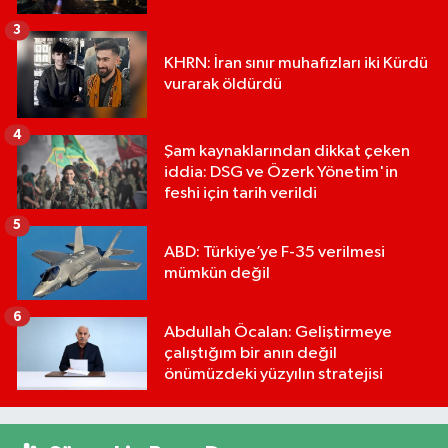
3
KHRN: İran sınır muhafızları iki Kürdü
vurarak öldürdü
4
Şam kaynaklarından dikkat çeken
iddia: DSG ve Özerk Yönetim'in
feshi için tarih verildi
5
ABD: Türkiye’ye F-35 verilmesi
mümkün değil
6
Abdullah Öcalan: Geliştirmeye
çalıştığım bir anın değil
önümüzdeki yüzyılın stratejisi