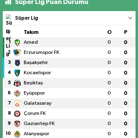
Süper Lig Puan Durumu
Süper Lig
#
Takım
O
P
1
Amed
0
0
2
Erzurumspor FK
0
0
3
Başakşehir
0
0
4
Kocaelispor
0
0
5
Beşiktaş
0
0
6
Eyüpspor
0
0
7
Galatasaray
0
0
8
Çorum FK
0
0
9
Gaziantep FK
0
0
10
Alanyaspor
0
0