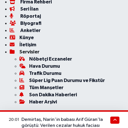
Firma Rehberi
Seri İlan
Röportaj
Biyografi
Anketler
Künye
İletişim
Servisler
Nöbetçi Eczaneler
Hava Durumu
Trafik Durumu
Süper Lig Puan Durumu ve Fikstür
Tüm Manşetler
Son Dakika Haberleri
Haber Arşivi
Demirtaş, Narin'in babası Arif Güran'la
20:01
görüştü: Verilen cezalar hukuk faciası