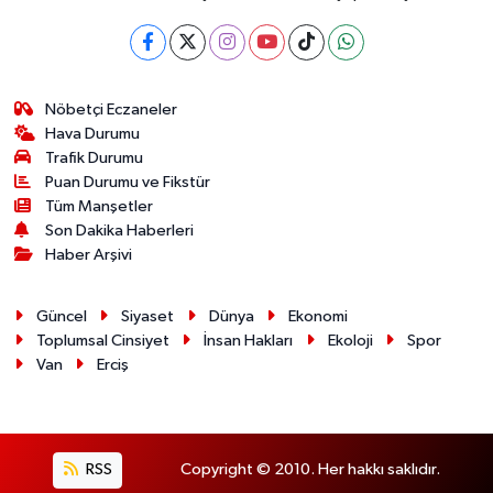
Nöbetçi Eczaneler
Hava Durumu
Trafik Durumu
Puan Durumu ve Fikstür
Tüm Manşetler
Son Dakika Haberleri
Haber Arşivi
Güncel
Siyaset
Dünya
Ekonomi
Toplumsal Cinsiyet
İnsan Hakları
Ekoloji
Spor
Van
Erciş
RSS
Copyright © 2010. Her hakkı saklıdır.