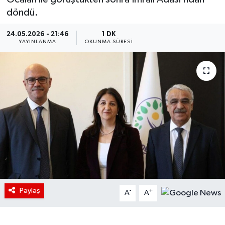
döndü.
24.05.2026 - 21:46
1 DK
YAYINLANMA
OKUNMA SÜRESI
Paylaş
-
+
A
A