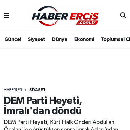
Güncel
Siyaset
Dünya
Ekonomi
Toplumsal C
HABERLER
SIYASET
DEM Parti Heyeti,
İmralı'dan döndü
DEM Parti Heyeti, Kürt Halk Önderi Abdullah
Öcalan ile görüştükten sonra İmralı Adası’ndan