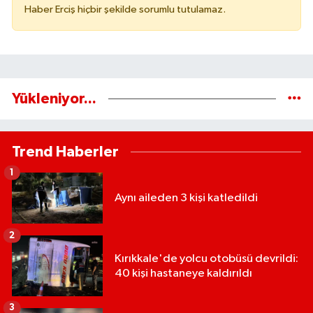
Haber Erciş hiçbir şekilde sorumlu tutulamaz.
Yükleniyor...
Trend Haberler
1
Aynı aileden 3 kişi katledildi
2
Kırıkkale'de yolcu otobüsü devrildi:
40 kişi hastaneye kaldırıldı
3