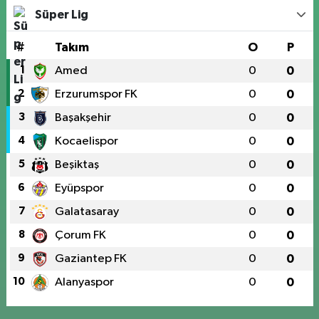
Süper Lig
#
Takım
O
P
1
Amed
0
0
2
Erzurumspor FK
0
0
3
Başakşehir
0
0
4
Kocaelispor
0
0
5
Beşiktaş
0
0
6
Eyüpspor
0
0
7
Galatasaray
0
0
8
Çorum FK
0
0
9
Gaziantep FK
0
0
10
Alanyaspor
0
0