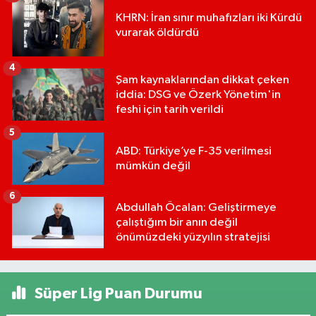
KHRN: İran sınır muhafızları iki Kürdü
vurarak öldürdü
4
Şam kaynaklarından dikkat çeken
iddia: DSG ve Özerk Yönetim'in
feshi için tarih verildi
5
ABD: Türkiye’ye F-35 verilmesi
mümkün değil
6
Abdullah Öcalan: Geliştirmeye
çalıştığım bir anın değil
önümüzdeki yüzyılın stratejisi
Süper Lig Puan Durumu