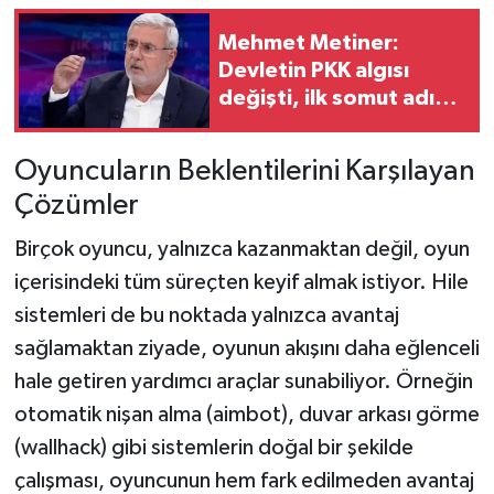
Mehmet Metiner:
Devletin PKK algısı
değişti, ilk somut adım
salı günü
Oyuncuların Beklentilerini Karşılayan
Çözümler
Birçok oyuncu, yalnızca kazanmaktan değil, oyun
içerisindeki tüm süreçten keyif almak istiyor. Hile
sistemleri de bu noktada yalnızca avantaj
sağlamaktan ziyade, oyunun akışını daha eğlenceli
hale getiren yardımcı araçlar sunabiliyor. Örneğin
otomatik nişan alma (aimbot), duvar arkası görme
(wallhack) gibi sistemlerin doğal bir şekilde
çalışması, oyuncunun hem fark edilmeden avantaj