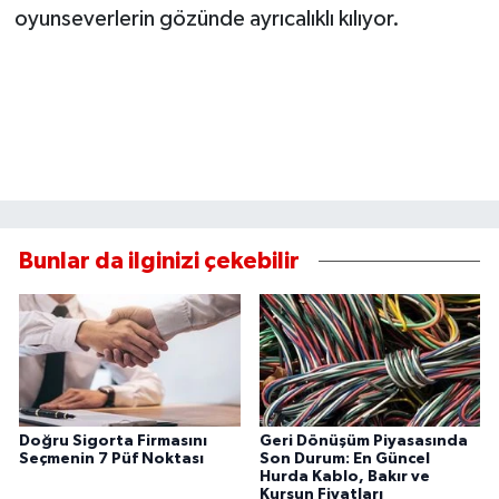
oyunseverlerin gözünde ayrıcalıklı kılıyor.
Bunlar da ilginizi çekebilir
Doğru Sigorta Firmasını
Geri Dönüşüm Piyasasında
Seçmenin 7 Püf Noktası
Son Durum: En Güncel
Hurda Kablo, Bakır ve
Kurşun Fiyatları