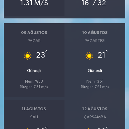
°
°
1.31 M/S
16
/ 32
09 AĞUSTOS
10 AĞUSTOS
PAZAR
PAZARTESI
°
°
23
21
Güneşli
Güneşli
Nem: %53
Nem: %61
Rüzgar: 7.31 m/s
Rüzgar: 7.61 m/s
11 AĞUSTOS
12 AĞUSTOS
SALI
ÇARŞAMBA