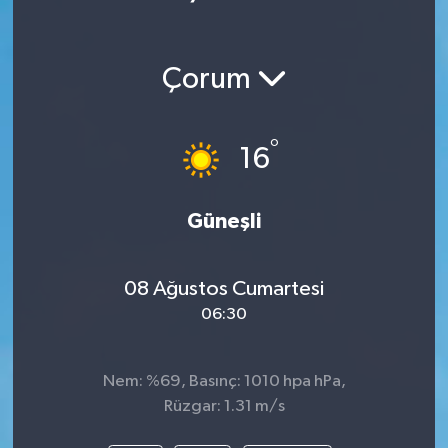
Çorum
°
16
Güneşli
08 Ağustos Cumartesi
06:30
Nem: %69, Basınç: 1010 hpa hPa,
Rüzgar: 1.31 m/s