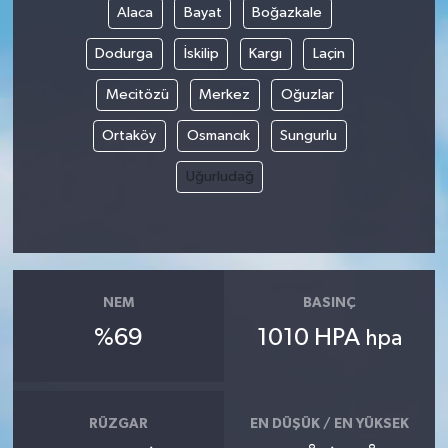
Alaca
Bayat
Boğazkale
Dodurga
İskilip
Kargı
Laçin
Mecitözü
Merkez
Oğuzlar
Ortaköy
Osmancık
Sungurlu
Uğurludağ
NEM
BASINÇ
%69
1010 HPA
hpa
RÜZGAR
EN DÜŞÜK / EN YÜKSEK