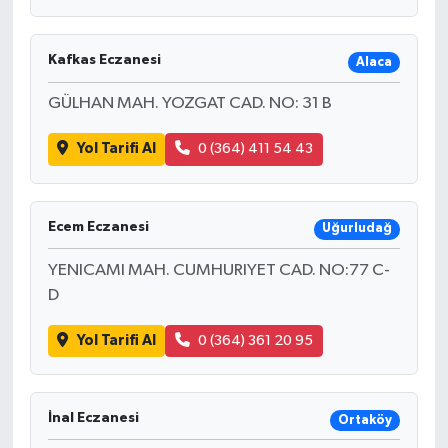
Kafkas Eczanesi
Alaca
GÜLHAN MAH. YOZGAT CAD. NO: 31 B
Yol Tarifi Al
0 (364) 411 54 43
Ecem Eczanesi
Uğurludağ
YENICAMI MAH. CUMHURIYET CAD. NO:77 C-
D
Yol Tarifi Al
0 (364) 361 20 95
İnal Eczanesi
Ortaköy