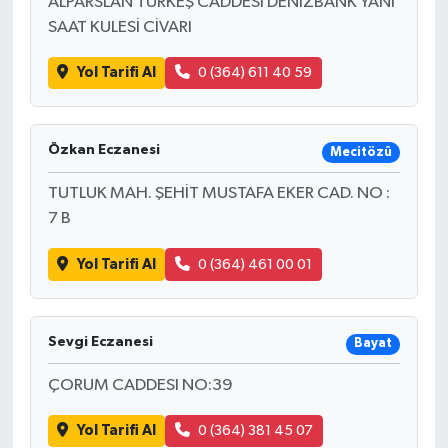
ALPARSLAN TÜRKEŞ CADDESİ DENİZBANK YANI
SAAT KULESİ CİVARI
Yol Tarifi Al
0 (364) 611 40 59
Özkan Eczanesi
Mecitözü
TUTLUK MAH. ŞEHİT MUSTAFA EKER CAD. NO :
7 B
Yol Tarifi Al
0 (364) 461 00 01
Sevgi Eczanesi
Bayat
ÇORUM CADDESI NO:39
Yol Tarifi Al
0 (364) 381 45 07