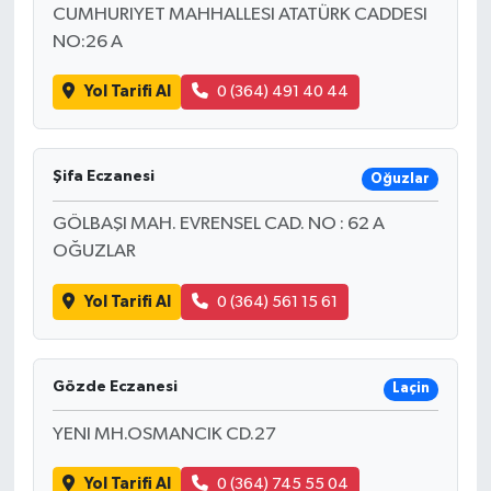
CUMHURIYET MAHHALLESI ATATÜRK CADDESI
NO:26 A
Yol Tarifi Al
0 (364) 491 40 44
Şifa Eczanesi
Oğuzlar
GÖLBAŞI MAH. EVRENSEL CAD. NO : 62 A
OĞUZLAR
Yol Tarifi Al
0 (364) 561 15 61
Gözde Eczanesi
Laçin
YENI MH.OSMANCIK CD.27
Yol Tarifi Al
0 (364) 745 55 04