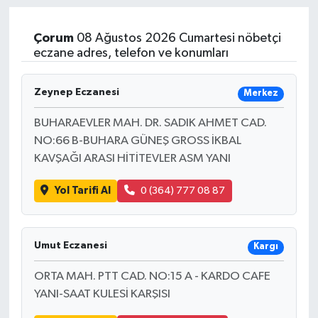
Çorum
08 Ağustos 2026 Cumartesi nöbetçi
eczane adres, telefon ve konumları
Zeynep Eczanesi
Merkez
BUHARAEVLER MAH. DR. SADIK AHMET CAD.
NO:66 B-BUHARA GÜNEŞ GROSS İKBAL
KAVŞAĞI ARASI HİTİTEVLER ASM YANI
Yol Tarifi Al
0 (364) 777 08 87
Umut Eczanesi
Kargı
ORTA MAH. PTT CAD. NO:15 A - KARDO CAFE
YANI-SAAT KULESİ KARŞISI