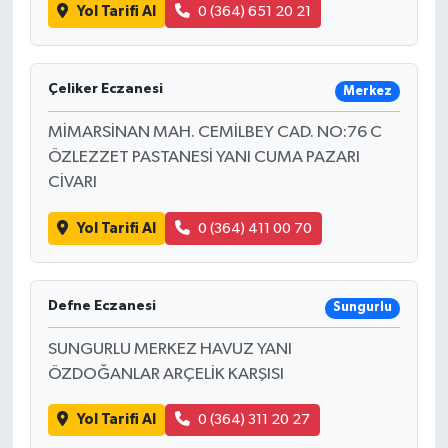
Yol Tarifi Al
0 (364) 651 20 21
Çeliker Eczanesi
Merkez
MİMARSİNAN MAH. CEMİLBEY CAD. NO:76 C
ÖZLEZZET PASTANESİ YANI CUMA PAZARI
CİVARI
Yol Tarifi Al
0 (364) 411 00 70
Defne Eczanesi
Sungurlu
SUNGURLU MERKEZ HAVUZ YANI
ÖZDOĞANLAR ARÇELİK KARŞISI
Yol Tarifi Al
0 (364) 311 20 27