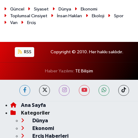
Güncel
Siyaset
Dünya
Ekonomi
Toplumsal Cinsiyet
İnsan Hakları
Ekoloji
Spor
Van
Erciş
RSS
Copyright © 2010. Her hakkı saklıdır.
Haber Yazılımı:
TE Bilişim
Ana Sayfa
Kategoriler
Dünya
Ekonomi
Erciş Haberleri