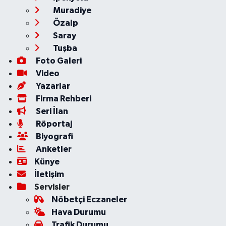
Muradiye
Özalp
Saray
Tuşba
Foto Galeri
Video
Yazarlar
Firma Rehberi
Seri İlan
Röportaj
Biyografi
Anketler
Künye
İletişim
Servisler
Nöbetçi Eczaneler
Hava Durumu
Trafik Durumu