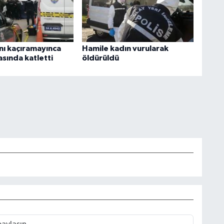
ını kaçıramayınca
Hamile kadın vurularak
sında katletti
öldürüldü