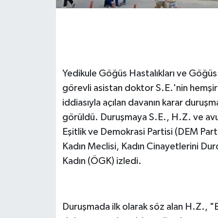
Yedikule Göğüs Hastalıkları ve Göğüs
görevli asistan doktor S.E.'nin hemşi
iddiasıyla açılan davanın karar duruş
görüldü. Duruşmaya S.E., H.Z. ve avuk
Eşitlik ve Demokrasi Partisi (DEM Par
Kadın Meclisi, Kadın Cinayetlerini D
Kadın (ÖGK) izledi.
Duruşmada ilk olarak söz alan H.Z., "B