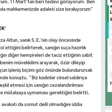
orum. 11 Mart'tan beri tedavi görüyorum. Ben
da mahkemenizde adaleti size bırakıyorum”
EK’
a Altun, sanık S.E.’nin olay öncesinde
 ettiğini belirterek, sanığın suça hazırlık
ğın diğer hemşireleri de taciz ettiğinin sabit
 benim müvekkilimi arayarak, özür dileyip
Suçun işleniş biçimi göz önünde bulundurursak
nde konuştu. “Biz kadınlar cinsel saldırıya
1
şkil etmesi için sanığın cezalandırılması
 mütalaaya uymaması gerektiğini belirtti.
avukatı da somut delil olmadığını iddia