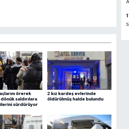
A
1
S
açlarını örerek
2 kız kardeş evlerinde
dönük saldırılara
öldürülmüş halde bulundu
ilerini sürdürüyor