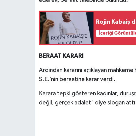
ederek, beraat talebinde bulundu.
Rojin Kabaiş d
İçeriği Görüntül
BERAAT KARARI
Ardından kararını açıklayan mahkeme hey
S.E.’nin beraatine karar verdi.
Karara tepki gösteren kadınlar, duruş
değil, gerçek adalet" diye slogan attı