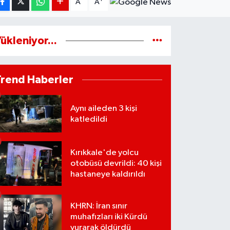
A
A
ükleniyor...
Trend Haberler
Aynı aileden 3 kişi
katledildi
Kırıkkale'de yolcu
otobüsü devrildi: 40 kişi
hastaneye kaldırıldı
KHRN: İran sınır
muhafızları iki Kürdü
vurarak öldürdü