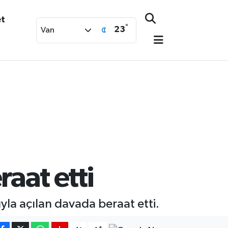
et
°
23
Van
raat etti
yla açılan davada beraat etti.
-
+