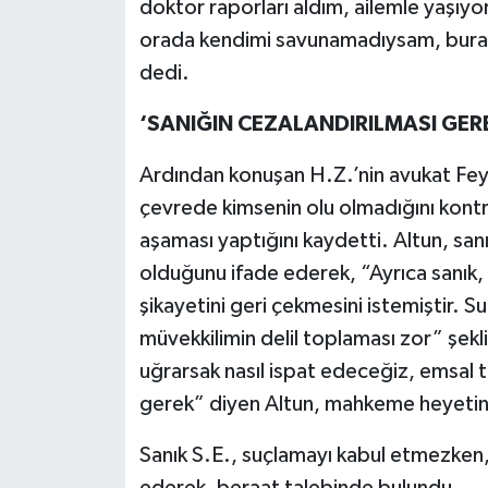
doktor raporları aldım, ailemle yaşıy
orada kendimi savunamadıysam, bura
dedi.
‘SANIĞIN CEZALANDIRILMASI GER
Ardından konuşan H.Z.’nin avukat Feyz
çevrede kimsenin olu olmadığını kontrol
aşaması yaptığını kaydetti. Altun, sanı
olduğunu ifade ederek, “Ayrıca sanık,
şikayetini geri çekmesini istemiştir. 
müvekkilimin delil toplaması zor” şekli
uğrarsak nasıl ispat edeceğiz, emsal te
gerek” diyen Altun, mahkeme heyetine
Sanık S.E., suçlamayı kabul etmezken, 