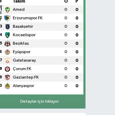
#
Takım
O
P
1
Amed
0
0
2
Erzurumspor FK
0
0
3
Başakşehir
0
0
4
Kocaelispor
0
0
5
Beşiktaş
0
0
6
Eyüpspor
0
0
7
Galatasaray
0
0
8
Çorum FK
0
0
9
Gaziantep FK
0
0
0
Alanyaspor
0
0
Detaylar için tıklayın