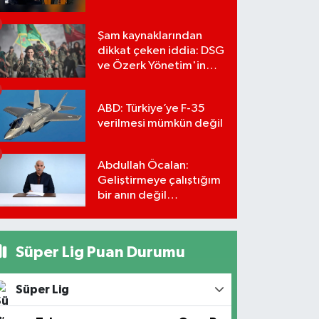
Şam kaynaklarından
dikkat çeken iddia: DSG
ve Özerk Yönetim'in
feshi için tarih verildi
ABD: Türkiye’ye F-35
verilmesi mümkün değil
Abdullah Öcalan:
Geliştirmeye çalıştığım
bir anın değil
önümüzdeki yüzyılın
stratejisi
Süper Lig Puan Durumu
Süper Lig