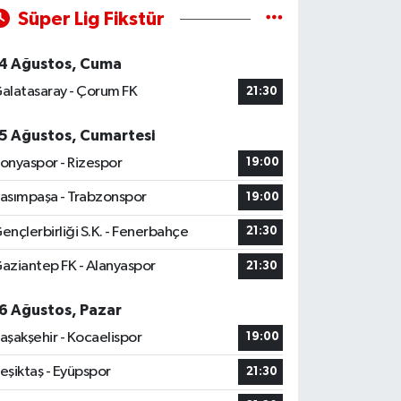
Süper Lig Fikstür
4 Ağustos, Cuma
alatasaray - Çorum FK
21:30
5 Ağustos, Cumartesi
onyaspor - Rizespor
19:00
asımpaşa - Trabzonspor
19:00
ençlerbirliği S.K. - Fenerbahçe
21:30
aziantep FK - Alanyaspor
21:30
6 Ağustos, Pazar
aşakşehir - Kocaelispor
19:00
eşiktaş - Eyüpspor
21:30