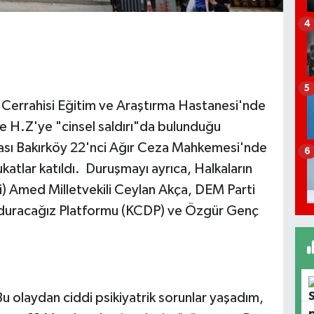
4
5
 Cerrahisi Eğitim ve Araştırma Hastanesi'nde
re H.Z'ye "cinsel saldırı"da bulunduğu
ması Bakırköy 22'nci Ağır Ceza Mahkemesi'nde
6
atlar katıldı. Duruşmayı ayrıca, Halkaların
ti) Amed Milletvekili Ceylan Akça, DEM Parti
urduracağız Platformu (KCDP) ve Özgür Genç
u olaydan ciddi psikiyatrik sorunlar yaşadım,