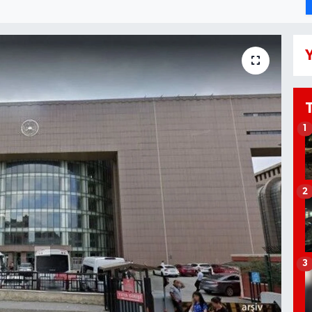
Y
1
2
3