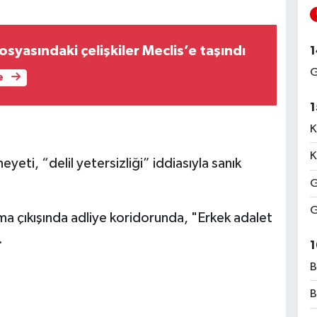
osyasındaki çelişkiler Meclis’e taşındı
1
G
e
1
K
K
eti, “delil yetersizliği” iddiasıyla sanık
G
G
ma çıkışında adliye koridorunda, "Erkek adalet
.
1
B
B