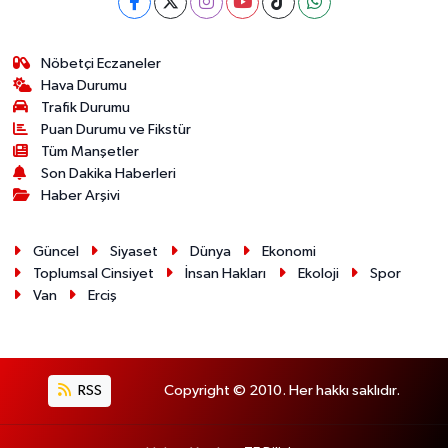
Nöbetçi Eczaneler
Hava Durumu
Trafik Durumu
Puan Durumu ve Fikstür
Tüm Manşetler
Son Dakika Haberleri
Haber Arşivi
Güncel
Siyaset
Dünya
Ekonomi
Toplumsal Cinsiyet
İnsan Hakları
Ekoloji
Spor
Van
Erciş
RSS
Copyright © 2010. Her hakkı saklıdır.