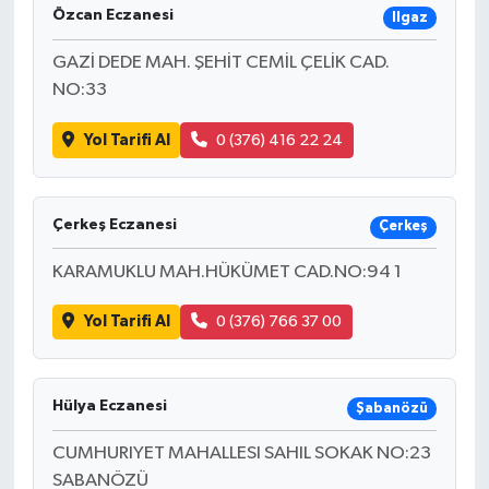
Özcan Eczanesi
Ilgaz
GAZİ DEDE MAH. ŞEHİT CEMİL ÇELİK CAD.
NO:33
Yol Tarifi Al
0 (376) 416 22 24
Çerkeş Eczanesi
Çerkeş
KARAMUKLU MAH.HÜKÜMET CAD.NO:94 1
Yol Tarifi Al
0 (376) 766 37 00
Hülya Eczanesi
Şabanözü
CUMHURIYET MAHALLESI SAHIL SOKAK NO:23
SABANÖZÜ