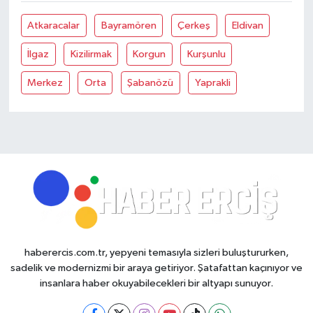
Atkaracalar
Bayramören
Çerkeş
Eldivan
İlgaz
Kizilirmak
Korgun
Kurşunlu
Merkez
Orta
Şabanözü
Yaprakli
haberercis.com.tr, yepyeni temasıyla sizleri buluştururken,
sadelik ve modernizmi bir araya getiriyor. Şatafattan kaçınıyor ve
insanlara haber okuyabilecekleri bir altyapı sunuyor.