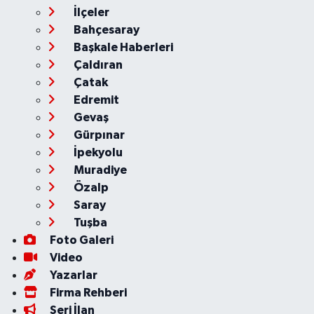
İlçeler
Bahçesaray
Başkale Haberleri
Çaldıran
Çatak
Edremit
Gevaş
Gürpınar
İpekyolu
Muradiye
Özalp
Saray
Tuşba
Foto Galeri
Video
Yazarlar
Firma Rehberi
Seri İlan