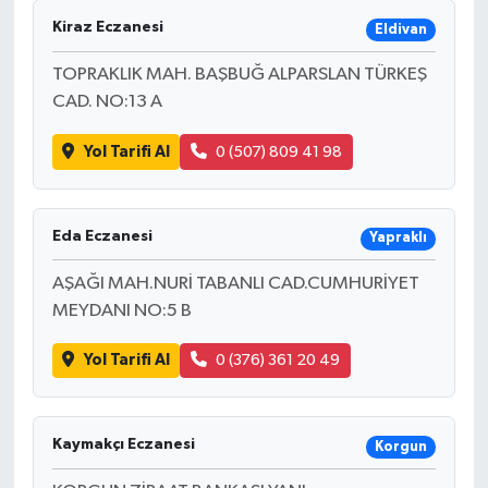
Kiraz Eczanesi
Eldivan
TOPRAKLIK MAH. BAŞBUĞ ALPARSLAN TÜRKEŞ
CAD. NO:13 A
Yol Tarifi Al
0 (507) 809 41 98
Eda Eczanesi
Yapraklı
AŞAĞI MAH.NURİ TABANLI CAD.CUMHURİYET
MEYDANI NO:5 B
Yol Tarifi Al
0 (376) 361 20 49
Kaymakçı Eczanesi
Korgun