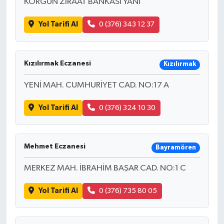
KORGUN ZİRAAT BANKASI YANI
Yol Tarifi Al
0 (376) 343 12 37
Kızılırmak Eczanesi
Kızılırmak
YENİ MAH. CUMHURİYET CAD. NO:17 A
Yol Tarifi Al
0 (376) 324 10 30
Mehmet Eczanesi
Bayramören
MERKEZ MAH. İBRAHİM BAŞAR CAD. NO:1 C
Yol Tarifi Al
0 (376) 735 80 05