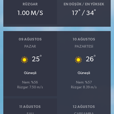
RÜZGAR
EN DÜŞÜK / EN YÜKSEK
°
°
1.00 M/S
17
/ 34
09 AĞUSTOS
10 AĞUSTOS
PAZAR
PAZARTESI
°
°
25
26
Güneşli
Güneşli
Nem: %56
Nem: %57
Rüzgar: 7.50 m/s
Rüzgar: 8.39 m/s
11 AĞUSTOS
12 AĞUSTOS
SALI
ÇARŞAMBA