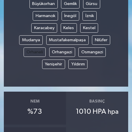
Büyükorhan
Gemlik
Gürsu
Harmancık
İnegöl
İznik
Karacabey
Keles
Kestel
Mudanya
Mustafakemalpaşa
Nilüfer
Orhaneli
Orhangazi
Osmangazi
Yenişehir
Yıldırım
NEM
BASINÇ
%73
1010 HPA
hpa