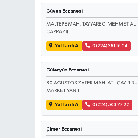
Güven Eczanesi
MALTEPE MAH. TAYYARECİ MEHMET ALİ C
ÇAPRAZI)
Yol Tarifi Al
0 (224) 361 16 24
Güleryüz Eczanesi
30 AĞUSTOS ZAFER MAH. ATLIÇAYIR BUL
MARKET YANI)
Yol Tarifi Al
0 (224) 503 77 22
Çimer Eczanesi