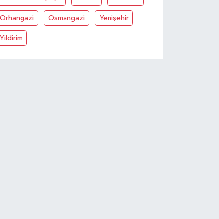
Orhangazi
Osmangazi
Yenişehir
Yildirim