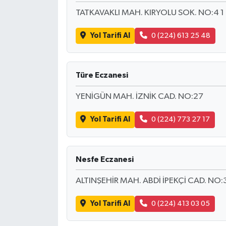
TATKAVAKLI MAH. KIRYOLU SOK. NO:4 1
Yol Tarifi Al
0 (224) 613 25 48
Türe Eczanesi
YENİGÜN MAH. İZNİK CAD. NO:27
Yol Tarifi Al
0 (224) 773 27 17
Nesfe Eczanesi
ALTINŞEHİR MAH. ABDİ İPEKÇİ CAD. N
Yol Tarifi Al
0 (224) 413 03 05