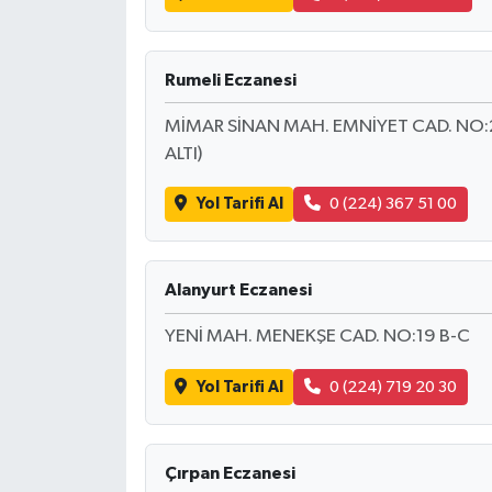
Rumeli Eczanesi
MİMAR SİNAN MAH. EMNİYET CAD. NO:2
ALTI)
Yol Tarifi Al
0 (224) 367 51 00
Alanyurt Eczanesi
YENİ MAH. MENEKŞE CAD. NO:19 B-C
Yol Tarifi Al
0 (224) 719 20 30
Çırpan Eczanesi