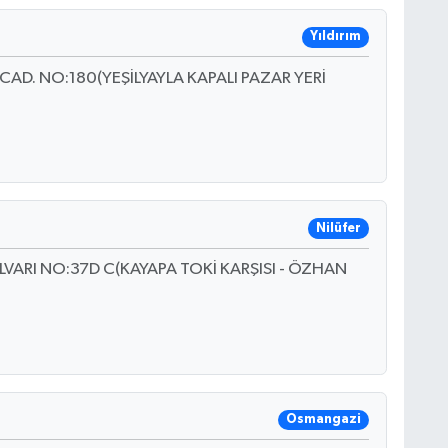
Yıldırım
AD. NO:180(YEŞİLYAYLA KAPALI PAZAR YERİ
Nilüfer
VARI NO:37D C(KAYAPA TOKİ KARŞISI - ÖZHAN
Osmangazi