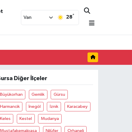
et
°
28
Van
ursa Diğer İlçeler
Büyükorhan
Gemlik
Gürsu
Harmancik
İnegöl
İznik
Karacabey
Keles
Kestel
Mudanya
Mustafakemalpaşa
Nilüfer
Orhaneli