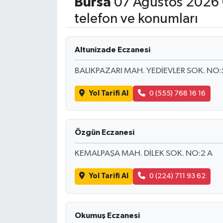
Bursa
07 Ağustos 2026 
telefon ve konumları
Altunizade Eczanesi
BALIKPAZARI MAH. YEDİEVLER SOK. NO:
Yol Tarifi Al
0 (555) 768 16 16
Özgün Eczanesi
KEMALPAŞA MAH. DİLEK SOK. NO:2 A
Yol Tarifi Al
0 (224) 711 93 62
Okumuş Eczanesi