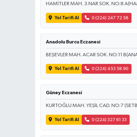
HAMİTLER MAH. 3.NAR SOK. NO:8 A(HAM
Yol Tarifi Al
0 (224) 247 72 58
Anadolu Burcu Eczanesi
BEŞEVLER MAH. ACAR SOK. NO:11 B(ANA
Yol Tarifi Al
0 (224) 453 58 90
Güney Eczanesi
KURTOĞLU MAH. YEŞİL CAD. NO:7 (SET
Yol Tarifi Al
0 (224) 327 61 33