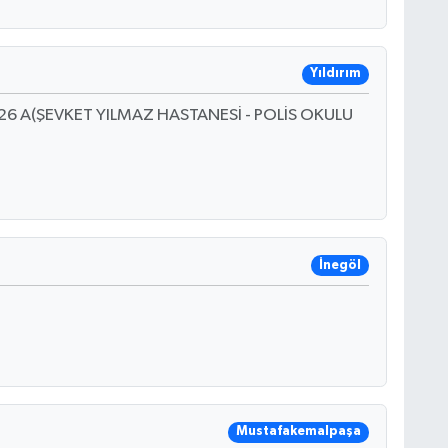
Yıldırım
6 A(ŞEVKET YILMAZ HASTANESİ - POLİS OKULU
İnegöl
Mustafakemalpaşa