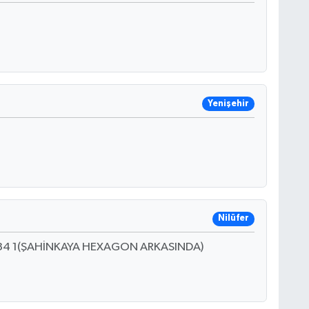
Yenişehir
Nilüfer
O:34 1(ŞAHİNKAYA HEXAGON ARKASINDA)