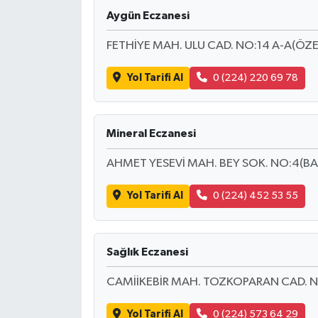
Aygün Eczanesi
FETHİYE MAH. ULU CAD. NO:14 A-A(ÖZE
Yol Tarifi Al
0 (224) 220 69 78
Mineral Eczanesi
AHMET YESEVİ MAH. BEY SOK. NO:4(BAK
Yol Tarifi Al
0 (224) 452 53 55
Sağlık Eczanesi
CAMİİKEBİR MAH. TOZKOPARAN CAD. N
Yol Tarifi Al
0 (224) 573 64 29