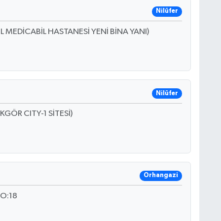
Nilüfer
L MEDİCABİL HASTANESİ YENİ BİNA YANI)
Nilüfer
GÖR CITY-1 SİTESİ)
Orhangazi
O:18