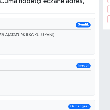
Cuma nöbetçi eczane adres,
Gemlik
59 A(ATATÜRK İLKOKULU YANI)
İnegöl
Osmangazi