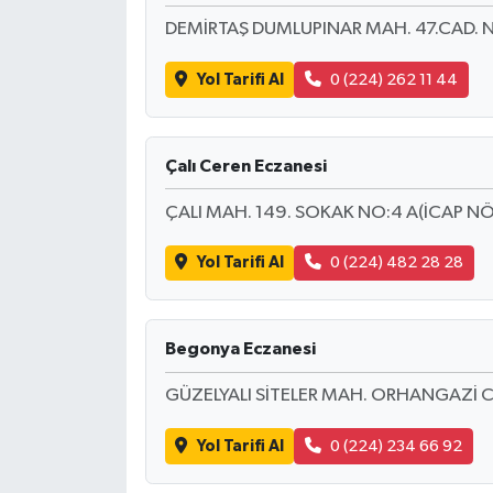
DEMİRTAŞ DUMLUPINAR MAH. 47.CAD. NO
Yol Tarifi Al
0 (224) 262 11 44
Çalı Ceren Eczanesi
ÇALI MAH. 149. SOKAK NO:4 A(İCAP NÖ
Yol Tarifi Al
0 (224) 482 28 28
Begonya Eczanesi
GÜZELYALI SİTELER MAH. ORHANGAZİ C
Yol Tarifi Al
0 (224) 234 66 92