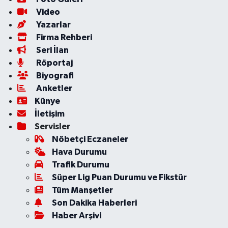
Video
Yazarlar
Firma Rehberi
Seri İlan
Röportaj
Biyografi
Anketler
Künye
İletişim
Servisler
Nöbetçi Eczaneler
Hava Durumu
Trafik Durumu
Süper Lig Puan Durumu ve Fikstür
Tüm Manşetler
Son Dakika Haberleri
Haber Arşivi