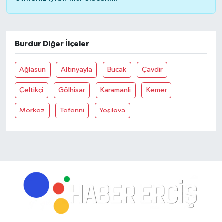
Burdur Diğer İlçeler
Ağlasun
Altinyayla
Bucak
Çavdir
Çeltikçi
Gölhisar
Karamanli
Kemer
Merkez
Tefenni
Yeşilova