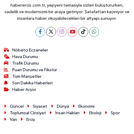
haberercis.com.tr, yepyeni temasıyla sizleri buluştururken,
sadelik ve modernizmi bir araya getiriyor. Şatafattan kaçınıyor ve
insanlara haber okuyabilecekleri bir altyapı sunuyor.
Nöbetçi Eczaneler
Hava Durumu
Trafik Durumu
Puan Durumu ve Fikstür
Tüm Manşetler
Son Dakika Haberleri
Haber Arşivi
Güncel
Siyaset
Dünya
Ekonomi
Toplumsal Cinsiyet
İnsan Hakları
Ekoloji
Spor
Van
Erciş