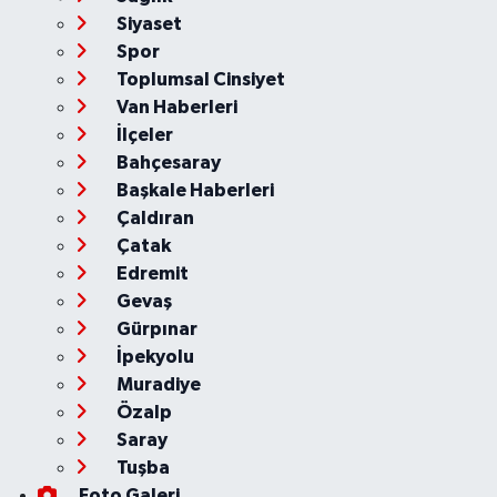
Siyaset
Spor
Toplumsal Cinsiyet
Van Haberleri
İlçeler
Bahçesaray
Başkale Haberleri
Çaldıran
Çatak
Edremit
Gevaş
Gürpınar
İpekyolu
Muradiye
Özalp
Saray
Tuşba
Foto Galeri