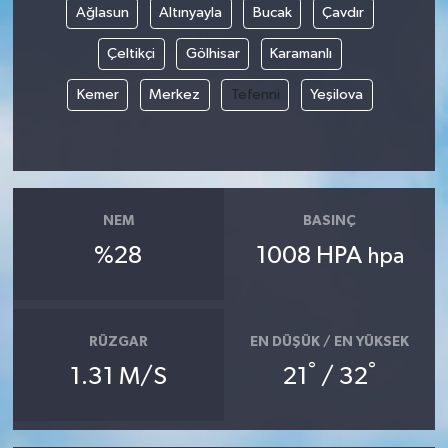
Ağlasun
Altınyayla
Bucak
Çavdır
Çeltikçi
Gölhisar
Karamanlı
Kemer
Merkez
Tefenni
Yeşilova
NEM
BASINÇ
%28
1008 HPA
hpa
RÜZGAR
EN DÜŞÜK / EN YÜKSEK
°
°
1.31 M/S
21
/ 32