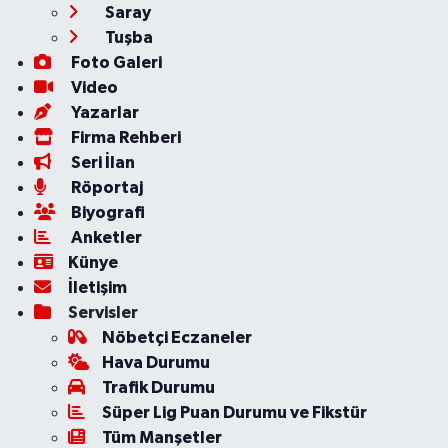
Saray
Tuşba
Foto Galeri
Video
Yazarlar
Firma Rehberi
Seri İlan
Röportaj
Biyografi
Anketler
Künye
İletişim
Servisler
Nöbetçi Eczaneler
Hava Durumu
Trafik Durumu
Süper Lig Puan Durumu ve Fikstür
Tüm Manşetler