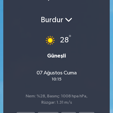
Burdur
°
28
Güneşli
07 Ağustos Cuma
10:15
Nem: %28, Basınç: 1008 hpa hPa,
Rüzgar: 1.31 m/s