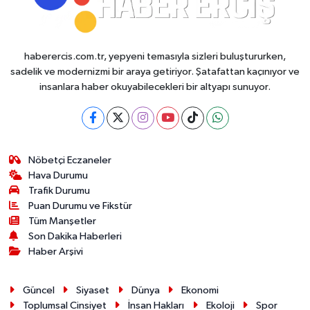
haberercis.com.tr, yepyeni temasıyla sizleri buluştururken,
sadelik ve modernizmi bir araya getiriyor. Şatafattan kaçınıyor ve
insanlara haber okuyabilecekleri bir altyapı sunuyor.
Nöbetçi Eczaneler
Hava Durumu
Trafik Durumu
Puan Durumu ve Fikstür
Tüm Manşetler
Son Dakika Haberleri
Haber Arşivi
Güncel
Siyaset
Dünya
Ekonomi
Toplumsal Cinsiyet
İnsan Hakları
Ekoloji
Spor