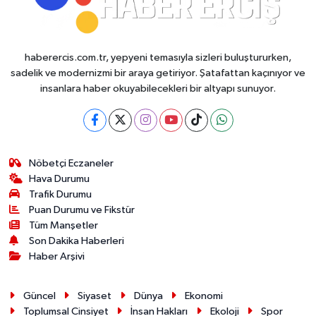
haberercis.com.tr, yepyeni temasıyla sizleri buluştururken,
sadelik ve modernizmi bir araya getiriyor. Şatafattan kaçınıyor ve
insanlara haber okuyabilecekleri bir altyapı sunuyor.
Nöbetçi Eczaneler
Hava Durumu
Trafik Durumu
Puan Durumu ve Fikstür
Tüm Manşetler
Son Dakika Haberleri
Haber Arşivi
Güncel
Siyaset
Dünya
Ekonomi
Toplumsal Cinsiyet
İnsan Hakları
Ekoloji
Spor