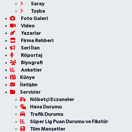
Saray
Tuşba
Foto Galeri
Video
Yazarlar
Firma Rehberi
Seri İlan
Röportaj
Biyografi
Anketler
Künye
İletişim
Servisler
Nöbetçi Eczaneler
Hava Durumu
Trafik Durumu
Süper Lig Puan Durumu ve Fikstür
Tüm Manşetler