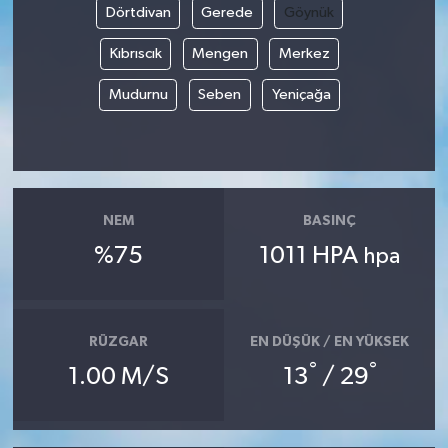
Dörtdivan
Gerede
Göynük
Kıbrıscık
Mengen
Merkez
Mudurnu
Seben
Yeniçağa
NEM
BASINÇ
%75
1011 HPA
hpa
RÜZGAR
EN DÜŞÜK / EN YÜKSEK
°
°
1.00 M/S
13
/ 29