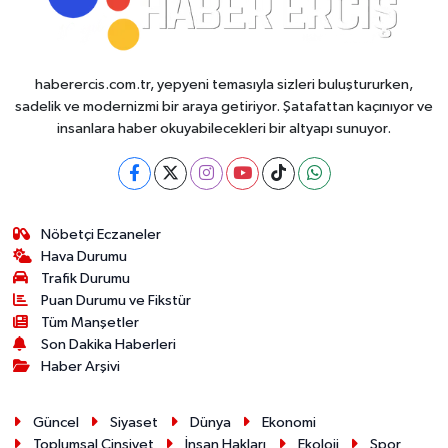
haberercis.com.tr, yepyeni temasıyla sizleri buluştururken,
sadelik ve modernizmi bir araya getiriyor. Şatafattan kaçınıyor ve
insanlara haber okuyabilecekleri bir altyapı sunuyor.
Nöbetçi Eczaneler
Hava Durumu
Trafik Durumu
Puan Durumu ve Fikstür
Tüm Manşetler
Son Dakika Haberleri
Haber Arşivi
Güncel
Siyaset
Dünya
Ekonomi
Toplumsal Cinsiyet
İnsan Hakları
Ekoloji
Spor