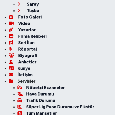
Saray
Tuşba
Foto Galeri
Video
Yazarlar
Firma Rehberi
Seri İlan
Röportaj
Biyografi
Anketler
Künye
İletişim
Servisler
Nöbetçi Eczaneler
Hava Durumu
Trafik Durumu
Süper Lig Puan Durumu ve Fikstür
Tüm Manşetler