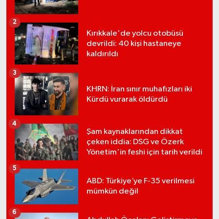
2
Kırıkkale'de yolcu otobüsü
devrildi: 40 kişi hastaneye
kaldırıldı
3
KHRN: İran sınır muhafızları iki
Kürdü vurarak öldürdü
4
Şam kaynaklarından dikkat
çeken iddia: DSG ve Özerk
Yönetim'in feshi için tarih verildi
5
ABD: Türkiye’ye F-35 verilmesi
mümkün değil
6