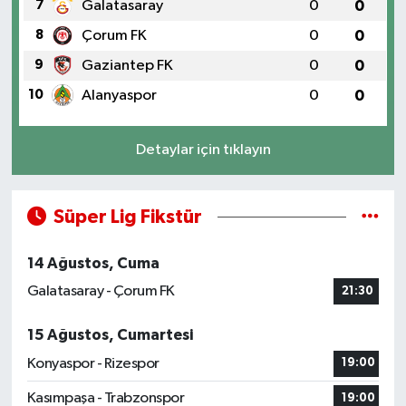
7
Galatasaray
0
0
8
Çorum FK
0
0
9
Gaziantep FK
0
0
10
Alanyaspor
0
0
Detaylar için tıklayın
Süper Lig Fikstür
14 Ağustos, Cuma
Galatasaray - Çorum FK
21:30
15 Ağustos, Cumartesi
Konyaspor - Rizespor
19:00
Kasımpaşa - Trabzonspor
19:00