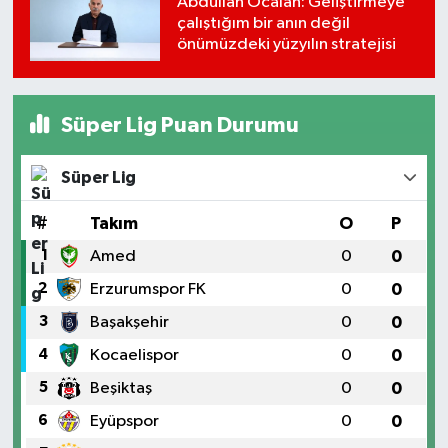
Abdullah Öcalan: Geliştirmeye
çalıştığım bir anın değil
önümüzdeki yüzyılın stratejisi
Süper Lig Puan Durumu
Süper Lig
#
Takım
O
P
1
Amed
0
0
2
Erzurumspor FK
0
0
3
Başakşehir
0
0
4
Kocaelispor
0
0
5
Beşiktaş
0
0
6
Eyüpspor
0
0