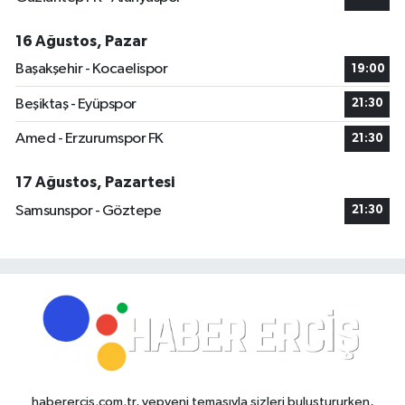
16 Ağustos, Pazar
Başakşehir - Kocaelispor
19:00
Beşiktaş - Eyüpspor
21:30
Amed - Erzurumspor FK
21:30
17 Ağustos, Pazartesi
Samsunspor - Göztepe
21:30
haberercis.com.tr, yepyeni temasıyla sizleri buluştururken,