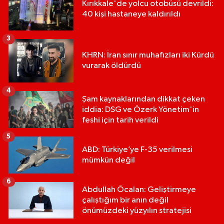
Kırıkkale'de yolcu otobüsü devrildi:
40 kişi hastaneye kaldırıldı
3
KHRN: İran sınır muhafızları iki Kürdü
vurarak öldürdü
4
Şam kaynaklarından dikkat çeken
iddia: DSG ve Özerk Yönetim'in
feshi için tarih verildi
5
ABD: Türkiye’ye F-35 verilmesi
mümkün değil
6
Abdullah Öcalan: Geliştirmeye
çalıştığım bir anın değil
önümüzdeki yüzyılın stratejisi