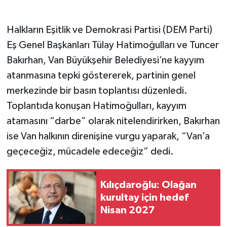
Halkların Eşitlik ve Demokrasi Partisi (DEM Parti)
Eş Genel Başkanları Tülay Hatimoğulları ve Tuncer
Bakırhan, Van Büyükşehir Belediyesi’ne kayyım
atanmasına tepki göstererek, partinin genel
merkezinde bir basın toplantısı düzenledi.
Toplantıda konuşan Hatimoğulları, kayyım
atamasını “darbe” olarak nitelendirirken, Bakırhan
ise Van halkının direnişine vurgu yaparak, “Van’a
geçeceğiz, mücadele edeceğiz” dedi.
Kılıçdaroğlu: Olağan
kurultay için hedef
Nisan 2027