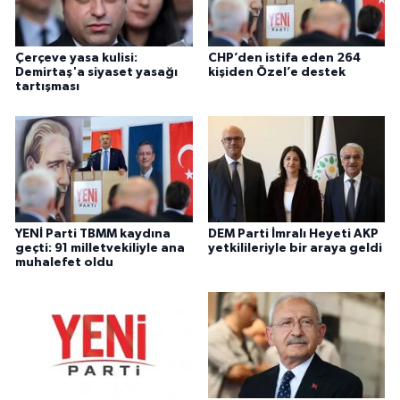
Çerçeve yasa kulisi:
CHP’den istifa eden 264
Demirtaş'a siyaset yasağı
kişiden Özel’e destek
tartışması
YENİ Parti TBMM kaydına
DEM Parti İmralı Heyeti AKP
geçti: 91 milletvekiliyle ana
yetkilileriyle bir araya geldi
muhalefet oldu