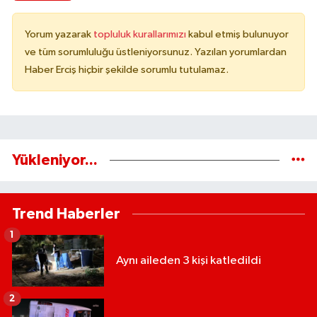
Yorum yazarak
topluluk kurallarımızı
kabul etmiş bulunuyor
ve tüm sorumluluğu üstleniyorsunuz. Yazılan yorumlardan
Haber Erciş hiçbir şekilde sorumlu tutulamaz.
Yükleniyor...
Trend Haberler
1
Aynı aileden 3 kişi katledildi
2