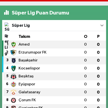
Süper Lig Puan Durumu
Süper Lig
#
Takım
O
P
1
Amed
0
0
2
Erzurumspor FK
0
0
3
Başakşehir
0
0
4
Kocaelispor
0
0
5
Beşiktaş
0
0
6
Eyüpspor
0
0
7
Galatasaray
0
0
8
Çorum FK
0
0
9