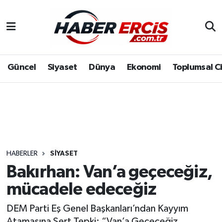
Güncel
Siyaset
Dünya
Ekonomi
Toplumsal C
HABERLER
SIYASET
Bakırhan: Van’a geçeceğiz,
mücadele edeceğiz
DEM Parti Eş Genel Başkanları’ndan Kayyım
Atamasına Sert Tepki: “Van’a Geçeceğiz,