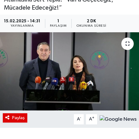
Mücadele Edeceğiz!”
15.02.2025 - 14:31
1
2 DK
YAYINLANMA
PAYLAŞIM
OKUNMA SÜRESI
Paylaş
-
+
A
A