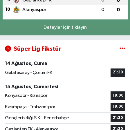
Gaziantep FK
0
0
10
Alanyaspor
0
0
Detaylar için tıklayın
Süper Lig Fikstür
14 Ağustos, Cuma
Galatasaray - Çorum FK
21:30
15 Ağustos, Cumartesi
Konyaspor - Rizespor
19:00
Kasımpaşa - Trabzonspor
19:00
Gençlerbirliği S.K. - Fenerbahçe
21:30
Gaziantep FK - Alanyaspor
21:30