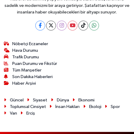
sadelik ve modernizmi bir araya getiriyor. Şatafattan kaçınıyor ve
insanlara haber okuyabilecekleri bir altyapı sunuyor.
Nöbetçi Eczaneler
Hava Durumu
Trafik Durumu
Puan Durumu ve Fikstür
Tüm Manşetler
Son Dakika Haberleri
Haber Arşivi
Güncel
Siyaset
Dünya
Ekonomi
Toplumsal Cinsiyet
İnsan Hakları
Ekoloji
Spor
Van
Erciş