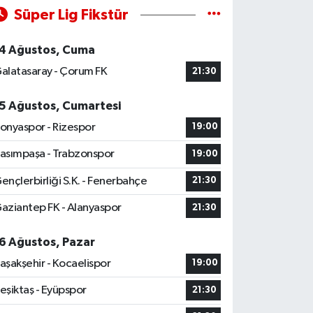
Süper Lig Fikstür
4 Ağustos, Cuma
alatasaray - Çorum FK
21:30
5 Ağustos, Cumartesi
onyaspor - Rizespor
19:00
asımpaşa - Trabzonspor
19:00
ençlerbirliği S.K. - Fenerbahçe
21:30
aziantep FK - Alanyaspor
21:30
6 Ağustos, Pazar
aşakşehir - Kocaelispor
19:00
eşiktaş - Eyüpspor
21:30