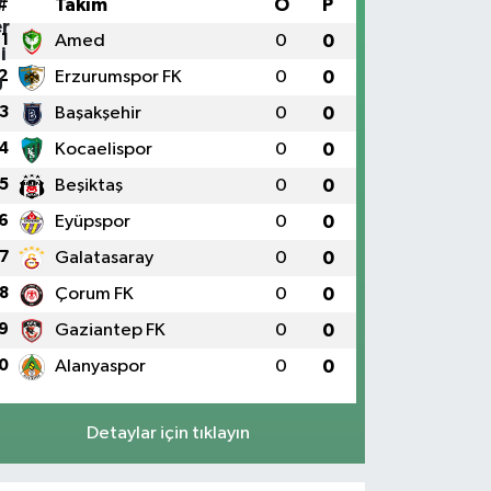
#
Takım
O
P
1
Amed
0
0
2
Erzurumspor FK
0
0
3
Başakşehir
0
0
4
Kocaelispor
0
0
5
Beşiktaş
0
0
6
Eyüpspor
0
0
7
Galatasaray
0
0
8
Çorum FK
0
0
9
Gaziantep FK
0
0
0
Alanyaspor
0
0
Detaylar için tıklayın