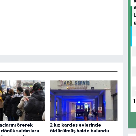
1
açlarını örerek
2 kız kardeş evlerinde
dönük saldırılara
öldürülmüş halde bulundu