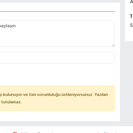
A
1
S
ş bulunuyor ve tüm sorumluluğu üstleniyorsunuz. Yazılan
u tutulamaz.