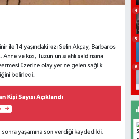
4
5
inir ile 14 yaşındaki kızı Selin Akçay, Barbaros
 Anne ve kızı, Tüzün'ün silahlı saldırısına
vermesi üzerine olay yerine gelen sağlık
6
iğini belirledi.
 Kişi Sayısı Açıklandı
e
en sonra yaşamına son verdiği kaydedildi.