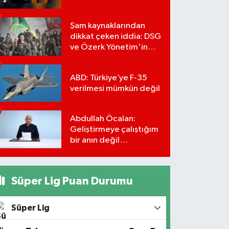
Şam kaynaklarından
dikkat çeken iddia: DSG
ve Özerk Yönetim'in
feshi için tarih verildi
ABD: Türkiye’ye F-35
verilmesi mümkün değil
Abdullah Öcalan:
Geliştirmeye çalıştığım
bir anın değil
önümüzdeki yüzyılın
stratejisi
Süper Lig Puan Durumu
Süper Lig