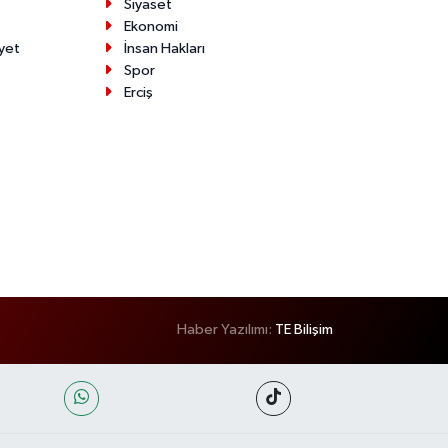
Siyaset
Ekonomi
yet
İnsan Hakları
Spor
Erciş
Haber Yazılımı:
TE Bilişim