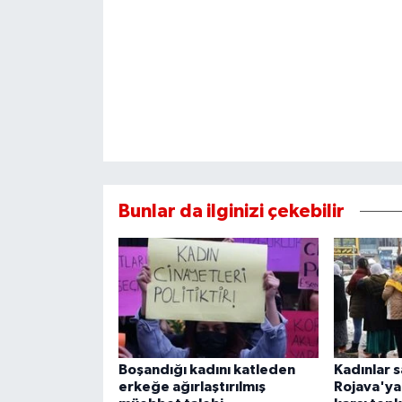
Bunlar da ilginizi çekebilir
Boşandığı kadını katleden
Kadınlar s
erkeğe ağırlaştırılmış
Rojava'ya 