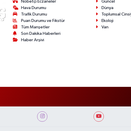
Nöbetçi Eczaneler
Güncel
Hava Durumu
Dünya
Trafik Durumu
Toplumsal Cinsi
Puan Durumu ve Fikstür
Ekoloji
Tüm Manşetler
Van
Son Dakika Haberleri
Haber Arşivi