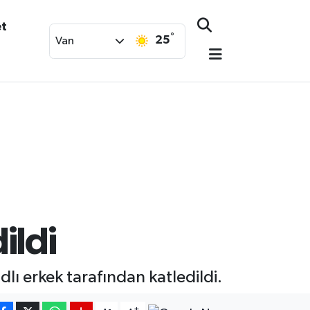
et
°
25
Van
ildi
dlı erkek tarafından katledildi.
-
+