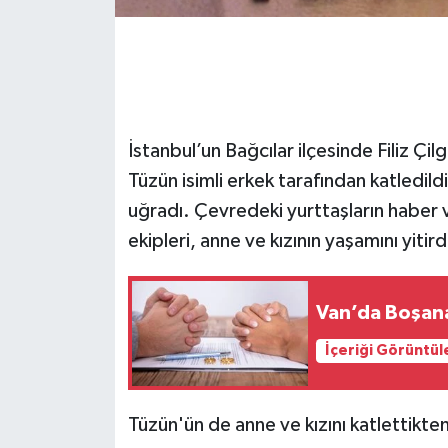
İstanbul’un Bağcılar ilçesinde Filiz Çilg
Tüzün isimli erkek tarafından katledildi.
uğradı. Çevredeki yurttaşların haber 
ekipleri, anne ve kızının yaşamını yitird
Van’da Boşanan
İçeriği Görüntül
Tüzün'ün de anne ve kızını katlettikt