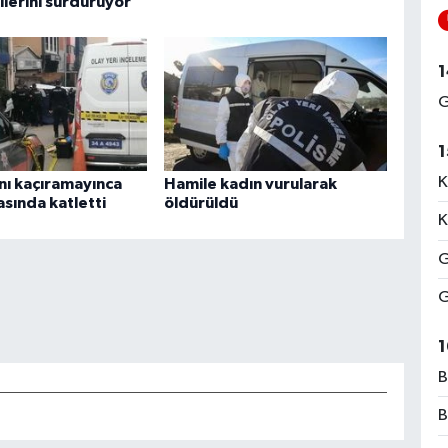
ilerini sürdürüyor
1
G
1
K
ını kaçıramayınca
Hamile kadın vurularak
sında katletti
öldürüldü
K
G
G
1
B
B