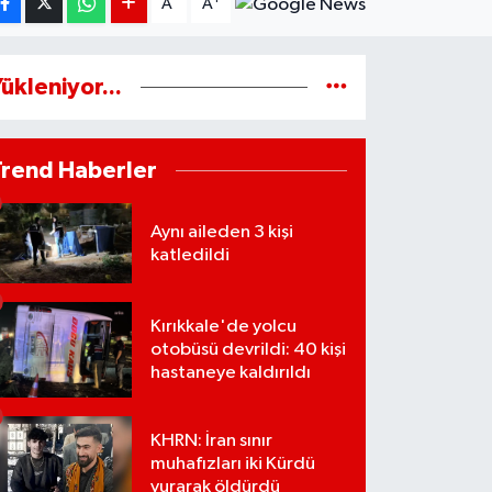
A
A
ükleniyor...
Trend Haberler
Aynı aileden 3 kişi
katledildi
Kırıkkale'de yolcu
otobüsü devrildi: 40 kişi
hastaneye kaldırıldı
KHRN: İran sınır
muhafızları iki Kürdü
vurarak öldürdü