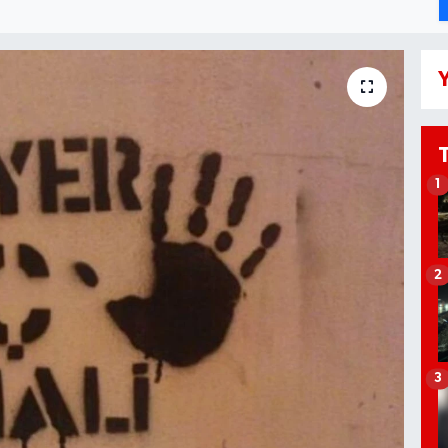
Y
1
2
3