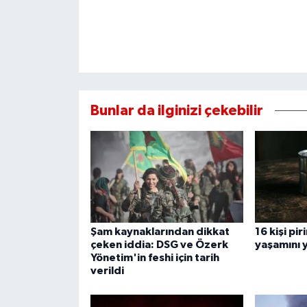
Bunlar da ilginizi çekebilir
Şam kaynaklarından dikkat
16 kişi pi
çeken iddia: DSG ve Özerk
yaşamını y
Yönetim'in feshi için tarih
verildi