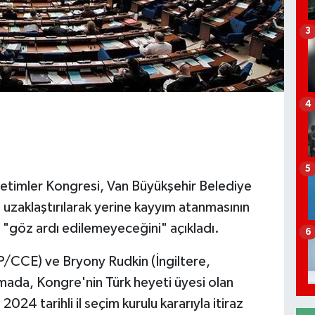
3
4
5
etimler Kongresi, Van Büyükşehir Belediye
zaklaştırılarak yerine kayyım atanmasının
 "göz ardı edilemeyeceğini" açıkladı.
6
PP/CCE) ve Bryony Rudkin (İngiltere,
ada, Kongre'nin Türk heyeti üyesi olan
24 tarihli il seçim kurulu kararıyla itiraz