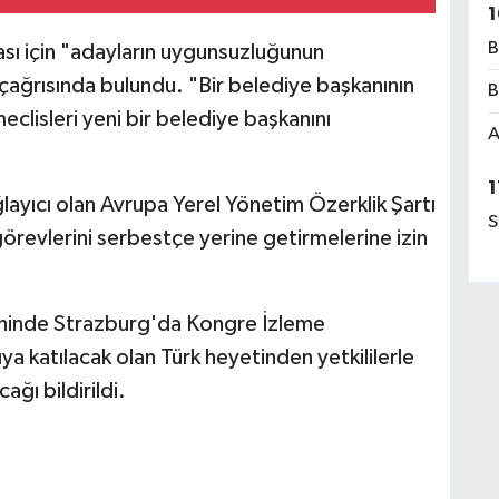
1
B
sı için "adayların uygunsuzluğunun
ağrısında bulundu. "Bir belediye başkanının
B
clisleri yeni bir belediye başkanını
A
1
layıcı olan Avrupa Yerel Yönetim Özerklik Şartı
S
örevlerini serbestçe yerine getirmelerine izin
ihinde Strazburg'da Kongre İzleme
a katılacak olan Türk heyetinden yetkililerle
cağı bildirildi.