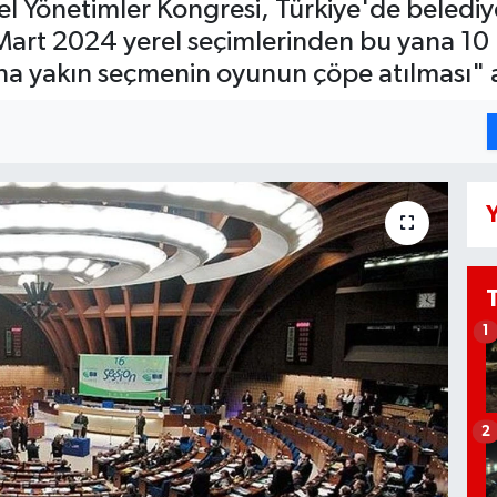
el Yönetimler Kongresi, Türkiye'de beledi
31 Mart 2024 yerel seçimlerinden bu yana 1
na yakın seçmenin oyunun çöpe atılması" an
Y
1
2