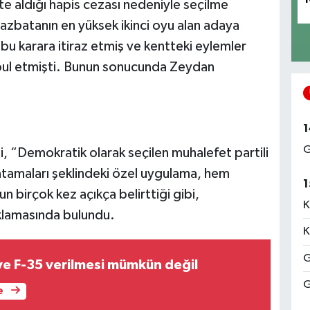
te aldığı hapis cezası nedeniyle seçilme
mazbatanın en yüksek ikinci oyu alan adaya
 bu karara itiraz etmiş ve kentteki eylemler
abul etmişti. Bunun sonucunda Zeydan
1
G
, “Demokratik olarak seçilen muhalefet partili
atamaları şeklindeki özel uygulama, hem
1
birçok kez açıkça belirttiği gibi,
K
ıklamasında bulundu.
K
G
ye F-35 verilmesi mümkün değil
G
e