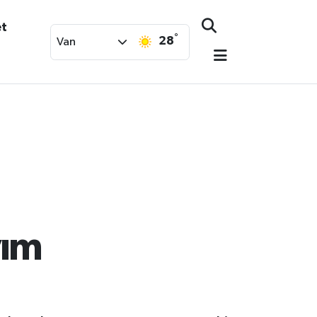
et
°
28
Van
yım