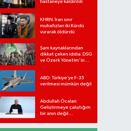
hastaneye kaldırıldı
KHRN: İran sınır
muhafızları iki Kürdü
vurarak öldürdü
Şam kaynaklarından
dikkat çeken iddia: DSG
ve Özerk Yönetim'in
feshi için tarih verildi
ABD: Türkiye’ye F-35
verilmesi mümkün değil
Abdullah Öcalan:
Geliştirmeye çalıştığım
bir anın değil
önümüzdeki yüzyılın
stratejisi