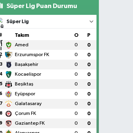
Süper Lig Puan Durumu
Süper Lig
#
Takım
O
P
1
Amed
0
0
2
Erzurumspor FK
0
0
3
Başakşehir
0
0
4
Kocaelispor
0
0
5
Beşiktaş
0
0
6
Eyüpspor
0
0
7
Galatasaray
0
0
8
Çorum FK
0
0
9
Gaziantep FK
0
0
0