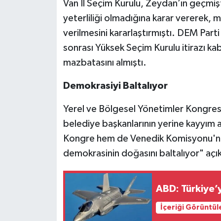
Van İl Seçim Kurulu, Zeydan’ın geçmiş
yeterliliği olmadığına karar vererek, 
verilmesini kararlaştırmıştı. DEM Parti
sonrası Yüksek Seçim Kurulu itirazı k
mazbatasını almıştı.
Demokrasiyi Baltalıyor
Yerel ve Bölgesel Yönetimler Kongresi
belediye başkanlarının yerine kayyım 
Kongre hem de Venedik Komisyonu'nun 
demokrasinin doğasını baltalıyor" aç
ABD: Türkiye’
İçeriği Görüntül