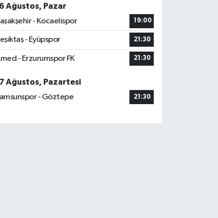
6 Ağustos, Pazar
aşakşehir - Kocaelispor
19:00
eşiktaş - Eyüpspor
21:30
med - Erzurumspor FK
21:30
7 Ağustos, Pazartesi
amsunspor - Göztepe
21:30