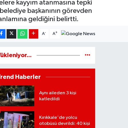
yelere kayyım atanmasına tepki
0 belediye başkanının görevden
lamına geldiğini belirtti.
-
+
A
A
ükleniyor...
Trend Haberler
Aynı aileden 3 kişi
katledildi
Kırıkkale'de yolcu
otobüsü devrildi: 40 kişi