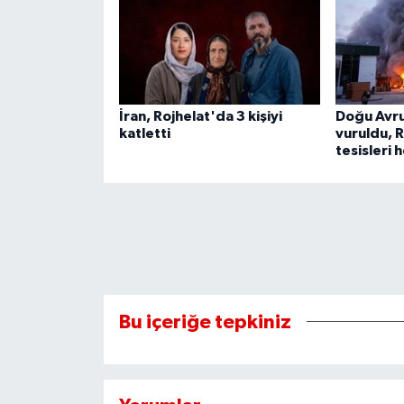
İran, Rojhelat'da 3 kişiyi
Doğu Avru
katletti
vuruldu, R
tesisleri 
Bu içeriğe tepkiniz