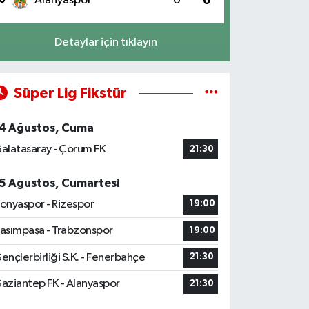
Alanyaspor
0
0
Detaylar için tıklayın
Süper Lig Fikstür
4 Ağustos, Cuma
alatasaray - Çorum FK
21:30
5 Ağustos, Cumartesi
onyaspor - Rizespor
19:00
asımpaşa - Trabzonspor
19:00
ençlerbirliği S.K. - Fenerbahçe
21:30
aziantep FK - Alanyaspor
21:30