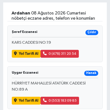
Ardahan
08 Ağustos 2026 Cumartesi
nöbetçi eczane adres, telefon ve konumları
Şeref Eczanesi
Çıldır
KARS CADDESI NO:19
Yol Tarifi Al
0 (478) 311 20 54
Uygar Eczanesi
Hanak
HÜRRİYET MAHALLESİ ATATÜRK CADDESİ
NO:89 A
Yol Tarifi Al
0 (553) 183 09 85