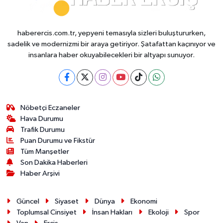
haberercis.com.tr, yepyeni temasıyla sizleri buluştururken,
sadelik ve modernizmi bir araya getiriyor. Şatafattan kaçınıyor ve
insanlara haber okuyabilecekleri bir altyapı sunuyor.
Nöbetçi Eczaneler
Hava Durumu
Trafik Durumu
Puan Durumu ve Fikstür
Tüm Manşetler
Son Dakika Haberleri
Haber Arşivi
Güncel
Siyaset
Dünya
Ekonomi
Toplumsal Cinsiyet
İnsan Hakları
Ekoloji
Spor