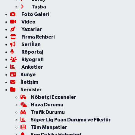
Tuşba
Foto Galeri
Video
Yazarlar
Firma Rehberi
Seri İlan
Röportaj
Biyografi
Anketler
Künye
İletişim
Servisler
Nöbetçi Eczaneler
Hava Durumu
Trafik Durumu
Süper Lig Puan Durumu ve Fikstür
Tüm Manşetler
Son Dakika Haberleri