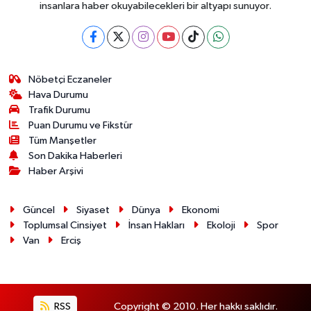
insanlara haber okuyabilecekleri bir altyapı sunuyor.
Nöbetçi Eczaneler
Hava Durumu
Trafik Durumu
Puan Durumu ve Fikstür
Tüm Manşetler
Son Dakika Haberleri
Haber Arşivi
Güncel
Siyaset
Dünya
Ekonomi
Toplumsal Cinsiyet
İnsan Hakları
Ekoloji
Spor
Van
Erciş
RSS
Copyright © 2010. Her hakkı saklıdır.