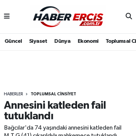
Güncel
Siyaset
Dünya
Ekonomi
Toplumsal C
HABERLER
TOPLUMSAL CINSIYET
Annesini katleden fail
tutuklandı
Bağcılar'da 74 yaşındaki annesini katleden fail
M.T.G (41) çıkarıldığı mahkemece tutuklandı.