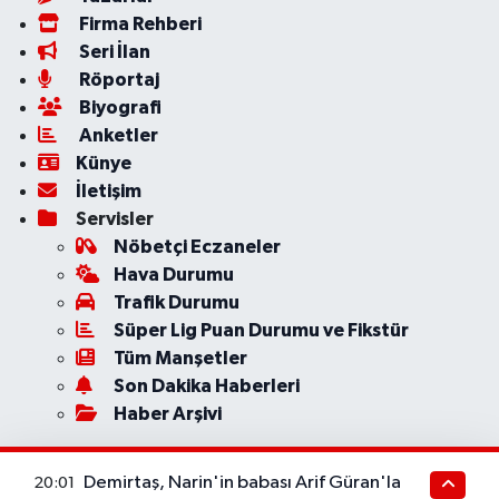
Firma Rehberi
Seri İlan
Röportaj
Biyografi
Anketler
Künye
İletişim
Servisler
Nöbetçi Eczaneler
Hava Durumu
Trafik Durumu
Süper Lig Puan Durumu ve Fikstür
Tüm Manşetler
Son Dakika Haberleri
Haber Arşivi
Demirtaş, Narin'in babası Arif Güran'la
20:01