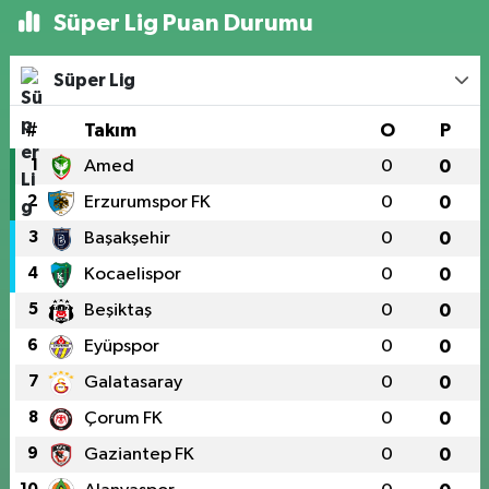
Süper Lig Puan Durumu
Süper Lig
#
Takım
O
P
1
Amed
0
0
2
Erzurumspor FK
0
0
3
Başakşehir
0
0
4
Kocaelispor
0
0
5
Beşiktaş
0
0
6
Eyüpspor
0
0
7
Galatasaray
0
0
8
Çorum FK
0
0
9
Gaziantep FK
0
0