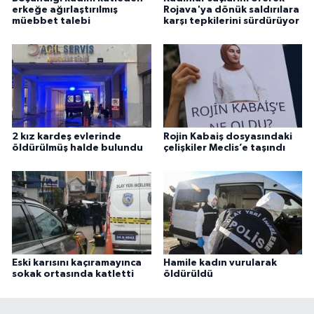
erkeğe ağırlaştırılmış
Rojava'ya dönük saldırılara
müebbet talebi
karşı tepkilerini sürdürüyor
2 kız kardeş evlerinde
Rojin Kabaiş dosyasındaki
öldürülmüş halde bulundu
çelişkiler Meclis’e taşındı
Eski karısını kaçıramayınca
Hamile kadın vurularak
sokak ortasında katletti
öldürüldü