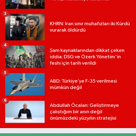
3
KHRN: İran sınır muhafızları iki Kürdü
vurarak öldürdü
4
Şam kaynaklarından dikkat çeken
iddia: DSG ve Özerk Yönetim'in
feshi için tarih verildi
5
ABD: Türkiye’ye F-35 verilmesi
mümkün değil
6
Abdullah Öcalan: Geliştirmeye
çalıştığım bir anın değil
önümüzdeki yüzyılın stratejisi