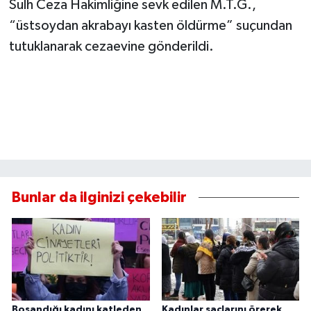
Sulh Ceza Hakimliğine sevk edilen M.T.G.,
“üstsoydan akrabayı kasten öldürme” suçundan
tutuklanarak cezaevine gönderildi.
Bunlar da ilginizi çekebilir
Boşandığı kadını katleden
Kadınlar saçlarını örerek