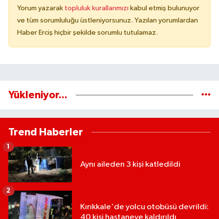
Yorum yazarak
topluluk kurallarımızı
kabul etmiş bulunuyor
ve tüm sorumluluğu üstleniyorsunuz. Yazılan yorumlardan
Haber Erciş hiçbir şekilde sorumlu tutulamaz.
Yükleniyor...
Trend Haberler
1
Aynı aileden 3 kişi katledildi
2
Kırıkkale'de yolcu otobüsü devrildi:
40 kişi hastaneye kaldırıldı