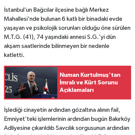
İstanbul’un Bağcılar ilçesine bağlı Merkez
Mahallesi'nde bulunan 6 katlı bir binadaki evde
yaşayan ve psikolojik sorunları olduğu öne sürülen
M.T.G. (41), 74 yaşındaki annesi S.G.'yi dün
akşam saatlerinde bilinmeyen bir nedenle
katletti.
Numan Kurtulmuş'tan
İmralı ve Kürt Sorunu
Açıklamaları
İşlediği cinayetin ardından gözaltına alının fail,
Emniyet’teki işlemlerinin ardından bugün Bakırköy
Adliyesine çıkarıldıb Savcılık sorgusunun ardından