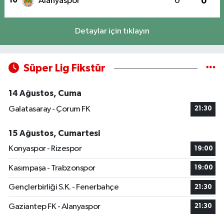
10
Alanyaspor
0
0
Detaylar için tıklayın
Süper Lig Fikstür
14 Ağustos, Cuma
Galatasaray - Çorum FK
21:30
15 Ağustos, Cumartesi
Konyaspor - Rizespor
19:00
Kasımpaşa - Trabzonspor
19:00
Gençlerbirliği S.K. - Fenerbahçe
21:30
Gaziantep FK - Alanyaspor
21:30