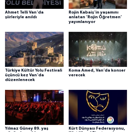
Ahmet Telli Van'da
Rojin Kabaiş'in yaşamını
şiirleriyle anıldı
anlatan ‘Rojin Öğretmen’
yayımlanıyor
Türkiye Kültür Yolu Festivali
Koma Amed, Van’da konser
üçüncü kez Van'da
verecek
düzenlenecek
Yılmaz Güney 89. yaş
Kürt Dünyası Federasyonu,