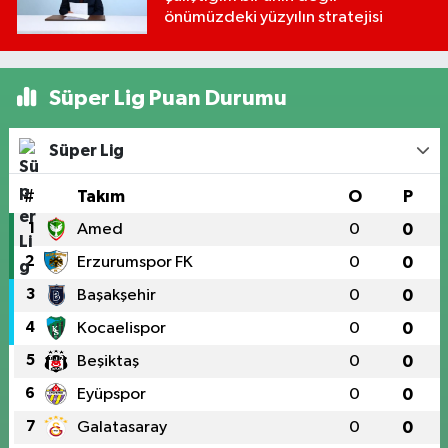
önümüzdeki yüzyılın stratejisi
Süper Lig Puan Durumu
Süper Lig
#
Takım
O
P
1
Amed
0
0
2
Erzurumspor FK
0
0
3
Başakşehir
0
0
4
Kocaelispor
0
0
5
Beşiktaş
0
0
6
Eyüpspor
0
0
7
Galatasaray
0
0