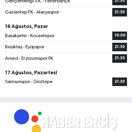
Gençlerbirliği S.K. - Fenerbahçe
21:30
Gaziantep FK - Alanyaspor
21:30
16 Ağustos, Pazar
Başakşehir - Kocaelispor
19:00
Beşiktaş - Eyüpspor
21:30
Amed - Erzurumspor FK
21:30
17 Ağustos, Pazartesi
Samsunspor - Göztepe
21:30