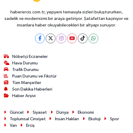
haberercis.com.tr, yepyeni temasıyla sizleri buluştururken,
sadelik ve modernizmi bir araya getiriyor. Şatafattan kaçınıyor ve
insanlara haber okuyabilecekleri bir altyapı sunuyor.
Nöbetçi Eczaneler
Hava Durumu
Trafik Durumu
Puan Durumu ve Fikstür
Tüm Manşetler
Son Dakika Haberleri
Haber Arşivi
Güncel
Siyaset
Dünya
Ekonomi
Toplumsal Cinsiyet
İnsan Hakları
Ekoloji
Spor
Van
Erciş