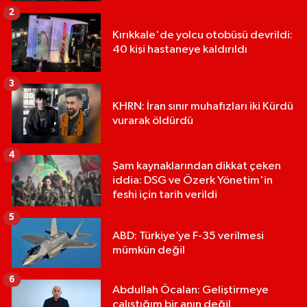
2
Kırıkkale'de yolcu otobüsü devrildi:
40 kişi hastaneye kaldırıldı
3
KHRN: İran sınır muhafızları iki Kürdü
vurarak öldürdü
4
Şam kaynaklarından dikkat çeken
iddia: DSG ve Özerk Yönetim'in
feshi için tarih verildi
5
ABD: Türkiye’ye F-35 verilmesi
mümkün değil
6
Abdullah Öcalan: Geliştirmeye
çalıştığım bir anın değil