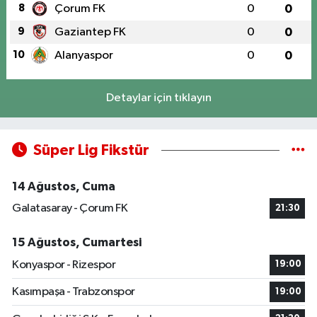
8
Çorum FK
0
0
9
Gaziantep FK
0
0
10
Alanyaspor
0
0
Detaylar için tıklayın
Süper Lig Fikstür
14 Ağustos, Cuma
Galatasaray - Çorum FK
21:30
15 Ağustos, Cumartesi
Konyaspor - Rizespor
19:00
Kasımpaşa - Trabzonspor
19:00