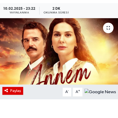
10.02.2025 - 23:22
2 DK
YAYINLANMA
OKUNMA SÜRESI
Paylaş
-
+
A
A