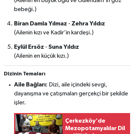
(Ailenin en büyük oğlu ve Gülendam'ın göz
bebeği.)
Biran Damla Yılmaz
-
Zehra Yıldız
(Ailenin kızı ve Kadir'in kardeşi.)
Eylül Ersöz
-
Suna Yıldız
(Ailenin en küçük kızı.)
Dizinin Temaları
Aile Bağları:
Dizi, aile içindeki sevgi,
dayanışma ve çatışmaları gerçekçi bir şekilde
işler.
Çerkezköy'de
Mezopotamyalılar Dil