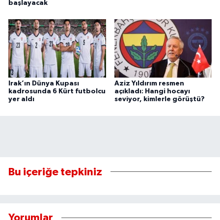
başlayacak
Irak’ın Dünya Kupası
Aziz Yıldırım resmen
kadrosunda 6 Kürt futbolcu
açıkladı: Hangi hocayı
yer aldı
seviyor, kimlerle görüştü?
Bu içeriğe tepkiniz
Yorumlar