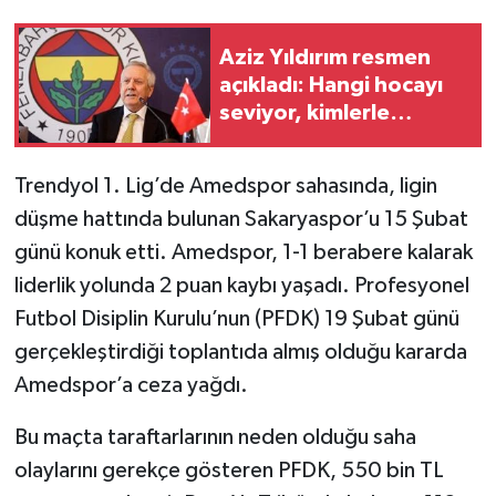
Aziz Yıldırım resmen
açıkladı: Hangi hocayı
seviyor, kimlerle
görüştü?
Trendyol 1. Lig’de Amedspor sahasında, ligin
düşme hattında bulunan Sakaryaspor’u 15 Şubat
günü konuk etti. Amedspor, 1-1 berabere kalarak
liderlik yolunda 2 puan kaybı yaşadı. Profesyonel
Futbol Disiplin Kurulu’nun (PFDK) 19 Şubat günü
gerçekleştirdiği toplantıda almış olduğu kararda
Amedspor’a ceza yağdı.
Bu maçta taraftarlarının neden olduğu saha
olaylarını gerekçe gösteren PFDK, 550 bin TL