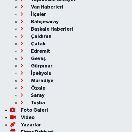
Van Haberleri
İlçeler
Bahçesaray
Başkale Haberleri
Çaldıran
Çatak
Edremit
Gevaş
Gürpınar
İpekyolu
Muradiye
Özalp
Saray
Tuşba
Foto Galeri
Video
Yazarlar