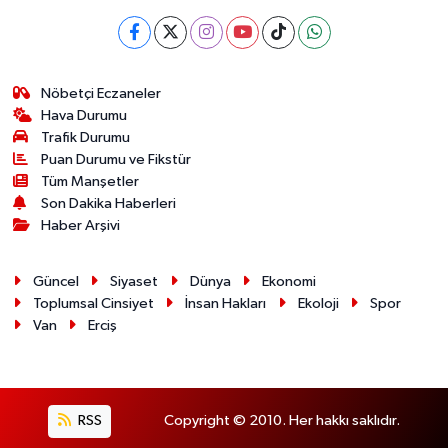
Nöbetçi Eczaneler
Hava Durumu
Trafik Durumu
Puan Durumu ve Fikstür
Tüm Manşetler
Son Dakika Haberleri
Haber Arşivi
Güncel
Siyaset
Dünya
Ekonomi
Toplumsal Cinsiyet
İnsan Hakları
Ekoloji
Spor
Van
Erciş
RSS
Copyright © 2010. Her hakkı saklıdır.