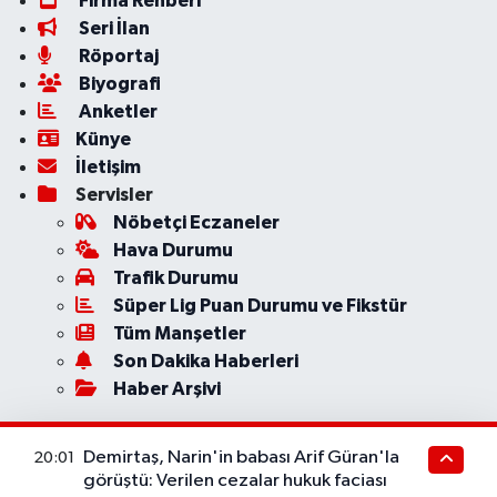
Firma Rehberi
Seri İlan
Röportaj
Biyografi
Anketler
Künye
İletişim
Servisler
Nöbetçi Eczaneler
Hava Durumu
Trafik Durumu
Süper Lig Puan Durumu ve Fikstür
Tüm Manşetler
Son Dakika Haberleri
Haber Arşivi
Demirtaş, Narin'in babası Arif Güran'la
20:01
görüştü: Verilen cezalar hukuk faciası