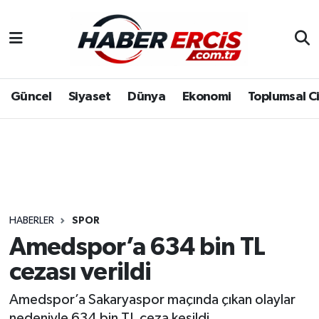
Güncel
Siyaset
Dünya
Ekonomi
Toplumsal C
HABERLER
SPOR
Amedspor’a 634 bin TL
cezası verildi
Amedspor’a Sakaryaspor maçında çıkan olaylar
nedeniyle 634 bin TL ceza kesildi.