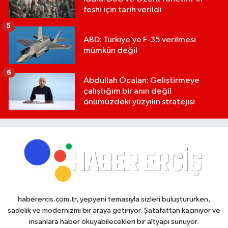
feshi için tarih verildi
5
ABD: Türkiye’ye F-35 verilmesi
mümkün değil
6
Abdullah Öcalan: Geliştirmeye
çalıştığım bir anın değil
önümüzdeki yüzyılın stratejisi
haberercis.com.tr, yepyeni temasıyla sizleri buluştururken,
sadelik ve modernizmi bir araya getiriyor. Şatafattan kaçınıyor ve
insanlara haber okuyabilecekleri bir altyapı sunuyor.