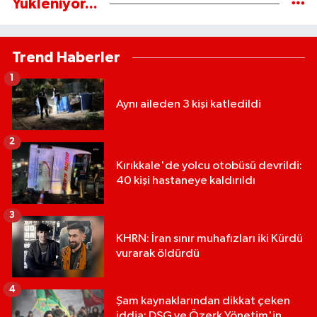
Yükleniyor...
Trend Haberler
1
Aynı aileden 3 kişi katledildi
2
Kırıkkale'de yolcu otobüsü devrildi:
40 kişi hastaneye kaldırıldı
3
KHRN: İran sınır muhafızları iki Kürdü
vurarak öldürdü
4
Şam kaynaklarından dikkat çeken
iddia: DSG ve Özerk Yönetim'in