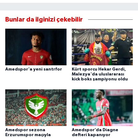
Bunlar da ilginizi çekebilir
Amedspor'a yeni santrfor
Kürt sporcu Hekar Gerdi,
Malezya'da uluslararası
kick boks şampiyonu oldu
Amedspor sezona
Amedspor’da Diagne
Erzurumspor maçıyla
defteri kapanıyor