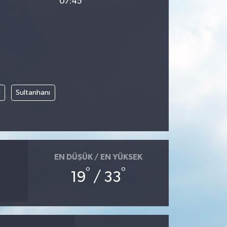
07:45
i
Sultanhanı
EN DÜŞÜK / EN YÜKSEK
°
°
19
/ 33