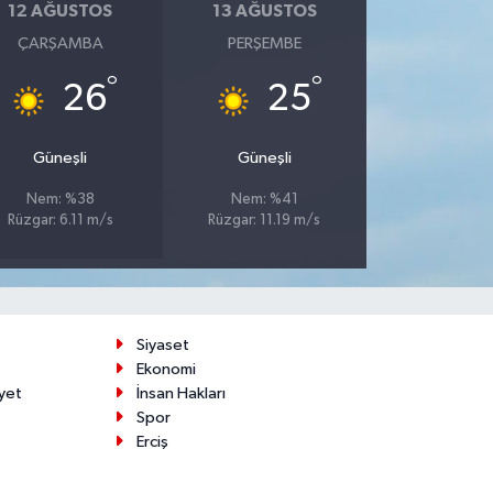
12 AĞUSTOS
13 AĞUSTOS
ÇARŞAMBA
PERŞEMBE
°
°
26
25
Güneşli
Güneşli
Nem: %38
Nem: %41
Rüzgar: 6.11 m/s
Rüzgar: 11.19 m/s
Siyaset
Ekonomi
yet
İnsan Hakları
Spor
Erciş