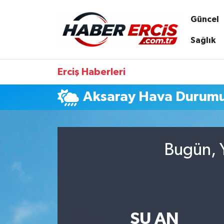
Güncel
Sağlık
Erciş Haberleri
Aksaray Hava Durum
Bugün, Y
ŞU AN