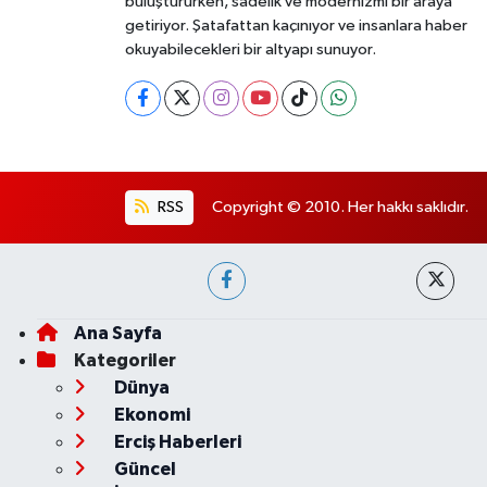
buluştururken, sadelik ve modernizmi bir araya
getiriyor. Şatafattan kaçınıyor ve insanlara haber
okuyabilecekleri bir altyapı sunuyor.
RSS
Copyright © 2010. Her hakkı saklıdır.
Ana Sayfa
Kategoriler
Dünya
Ekonomi
Erciş Haberleri
Güncel