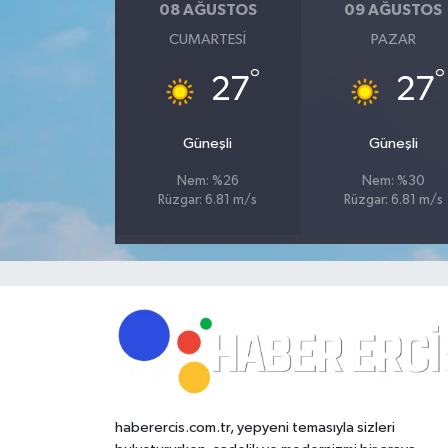
08 AĞUSTOS
09 AĞUSTOS
CUMARTESI
PAZAR
°
°
27
27
Güneşli
Güneşli
Nem: %26
Nem: %30
Rüzgar: 6.81 m/s
Rüzgar: 6.81 m/s
haberercis.com.tr, yepyeni temasıyla sizleri