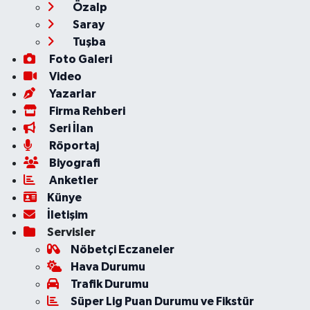
Özalp
Saray
Tuşba
Foto Galeri
Video
Yazarlar
Firma Rehberi
Seri İlan
Röportaj
Biyografi
Anketler
Künye
İletişim
Servisler
Nöbetçi Eczaneler
Hava Durumu
Trafik Durumu
Süper Lig Puan Durumu ve Fikstür