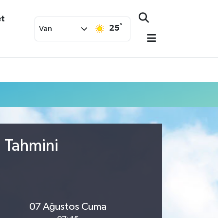
et
°
25
Van
u Tahmini
07 Ağustos Cuma