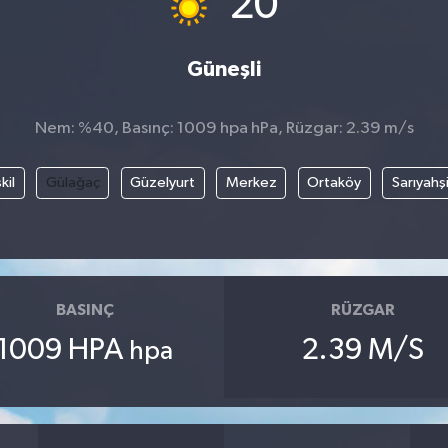
20
Güneşli
Nem: %40, Basınç: 1009 hpa hPa, Rüzgar: 2.39 m/s
kil
Gülağaç
Güzelyurt
Merkez
Ortaköy
Sarıyahş
BASINÇ
RÜZGAR
1009 HPA
2.39 M/S
hpa