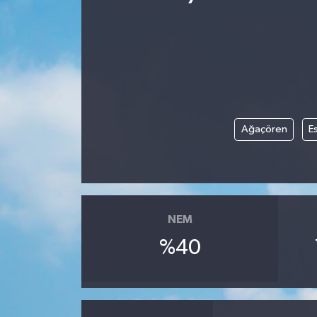
Ağaçören
Es
NEM
%40