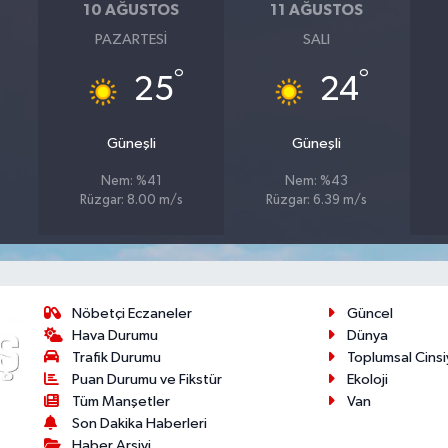
10 AĞUSTOS
11 AĞUSTOS
PAZARTESI
SALI
°
°
25
24
Güneşli
Güneşli
Nem: %41
Nem: %43
Rüzgar: 8.00 m/s
Rüzgar: 6.39 m/s
Nöbetçi Eczaneler
Güncel
Hava Durumu
Dünya
Trafik Durumu
Toplumsal Cinsi
Puan Durumu ve Fikstür
Ekoloji
Tüm Manşetler
Van
Son Dakika Haberleri
Haber Arşivi