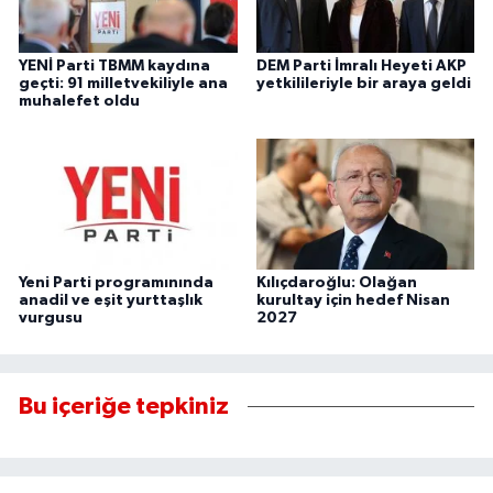
YENİ Parti TBMM kaydına
DEM Parti İmralı Heyeti AKP
geçti: 91 milletvekiliyle ana
yetkilileriyle bir araya geldi
muhalefet oldu
Yeni Parti programınında
Kılıçdaroğlu: Olağan
anadil ve eşit yurttaşlık
kurultay için hedef Nisan
vurgusu
2027
Bu içeriğe tepkiniz