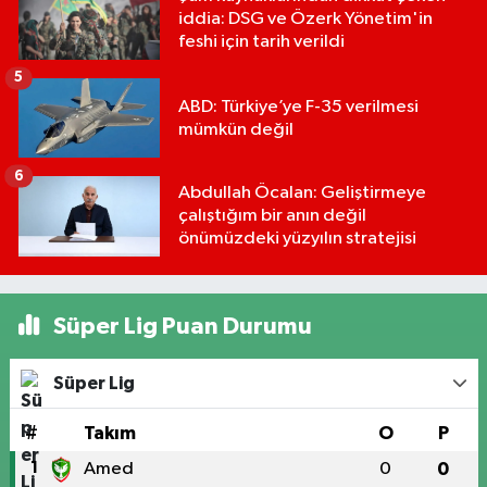
iddia: DSG ve Özerk Yönetim'in
feshi için tarih verildi
5
ABD: Türkiye’ye F-35 verilmesi
mümkün değil
6
Abdullah Öcalan: Geliştirmeye
çalıştığım bir anın değil
önümüzdeki yüzyılın stratejisi
Süper Lig Puan Durumu
Süper Lig
#
Takım
O
P
1
Amed
0
0