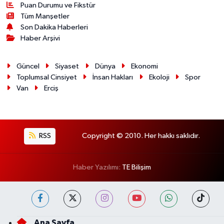
Puan Durumu ve Fikstür
Tüm Manşetler
Son Dakika Haberleri
Haber Arşivi
Güncel
Siyaset
Dünya
Ekonomi
Toplumsal Cinsiyet
İnsan Hakları
Ekoloji
Spor
Van
Erciş
RSS
Copyright © 2010. Her hakkı saklıdır.
Haber Yazılımı:
TE Bilişim
Ana Sayfa