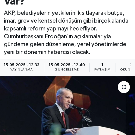
Var?
AKP, belediyelerin yetkilerini kısıtlayarak bütçe,
imar, grev ve kentsel dönüşüm gibi birçok alanda
kapsamlı reform yapmayı hedefliyor.
Cumhurbaşkanı Erdoğan’ın açıklamalarıyla
gündeme gelen düzenleme, yerel yönetimlerde
yeni bir dönemin habercisi olacak.
15.05.2025 - 12:33
15.05.2025 - 12:40
1
2 
YAYINLANMA
GÜNCELLEME
PAYLAŞIM
OKUNMA