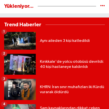
Yükleniyor...
Trend Haberler
1
Aynı aileden 3 kişi katledildi
2
Kırıkkale'de yolcu otobüsü devrildi:
40 kişi hastaneye kaldırıldı
3
KHRN: İran sınır muhafızları iki Kürdü
vurarak öldürdü
4
Şam kaynaklarından dikkat çeken