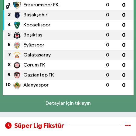
2
Erzurumspor FK
0
0
3
Başakşehir
0
0
4
Kocaelispor
0
0
5
Beşiktaş
0
0
6
Eyüpspor
0
0
7
Galatasaray
0
0
8
Çorum FK
0
0
9
Gaziantep FK
0
0
10
Alanyaspor
0
0
Detaylar için tıklayın
Süper Lig Fikstür