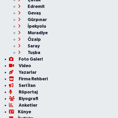
Edremit
Gevaş
Gürpınar
İpekyolu
Muradiye
Özalp
Saray
Tuşba
Foto Galeri
Video
Yazarlar
Firma Rehberi
Seri İlan
Röportaj
Biyografi
Anketler
Künye