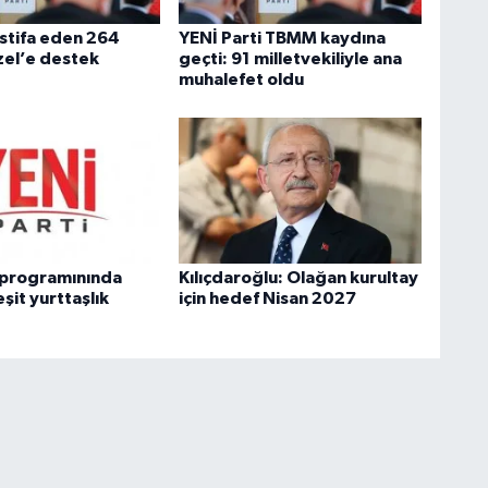
stifa eden 264
YENİ Parti TBMM kaydına
zel’e destek
geçti: 91 milletvekiliyle ana
muhalefet oldu
i programınında
Kılıçdaroğlu: Olağan kurultay
eşit yurttaşlık
için hedef Nisan 2027