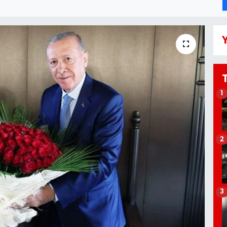
Y
1
2
3