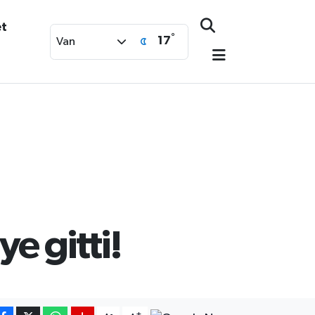
et
°
17
Van
e gitti!
-
+