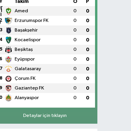
#
Takım
O
P
1
Amed
0
0
2
Erzurumspor FK
0
0
3
Başakşehir
0
0
4
Kocaelispor
0
0
5
Beşiktaş
0
0
6
Eyüpspor
0
0
7
Galatasaray
0
0
8
Çorum FK
0
0
9
Gaziantep FK
0
0
0
Alanyaspor
0
0
Detaylar için tıklayın