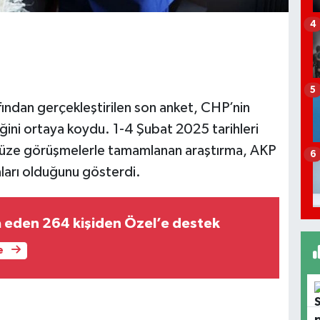
4
5
ından gerçekleştirilen son anket, CHP’nin
ldiğini ortaya koydu. 1-4 Şubat 2025 tarihleri
 yüze görüşmelerle tamamlanan araştırma, AKP
6
arı olduğunu gösterdi.
a eden 264 kişiden Özel’e destek
e