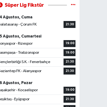
Süper Lig Fikstür
4 Ağustos, Cuma
alatasaray - Çorum FK
21:30
5 Ağustos, Cumartesi
onyaspor - Rizespor
19:00
asımpaşa - Trabzonspor
19:00
ençlerbirliği S.K. - Fenerbahçe
21:30
aziantep FK - Alanyaspor
21:30
6 Ağustos, Pazar
aşakşehir - Kocaelispor
19:00
eşiktaş - Eyüpspor
21:30