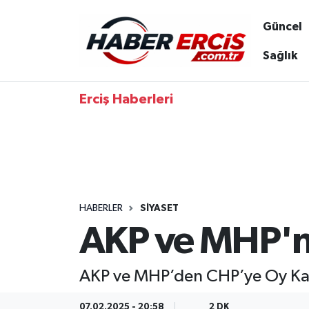
Güncel
Sağlık
Erciş Haberleri
HABERLER
SIYASET
AKP ve MHP'nin
AKP ve MHP’den CHP’ye Oy Kaym
07.02.2025 - 20:58
2 DK