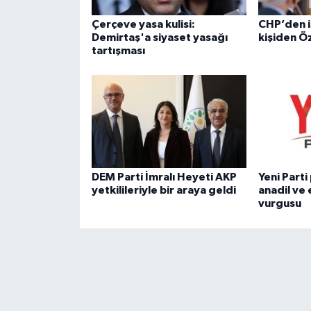
Çerçeve yasa kulisi:
CHP’den i
Demirtaş'a siyaset yasağı
kişiden Ö
tartışması
DEM Parti İmralı Heyeti AKP
Yeni Part
yetkilileriyle bir araya geldi
anadil ve 
vurgusu