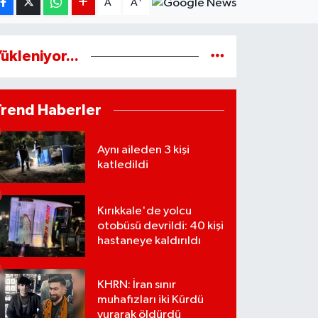
A
A
ükleniyor...
Trend Haberler
Aynı aileden 3 kişi
katledildi
Kırıkkale'de yolcu
otobüsü devrildi: 40 kişi
hastaneye kaldırıldı
KHRN: İran sınır
muhafızları iki Kürdü
vurarak öldürdü