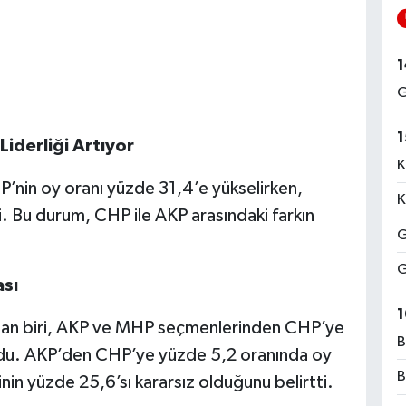
1
G
1
Liderliği Artıyor
K
HP’nin oy oranı yüzde 31,4’e yükselirken,
K
i. Bu durum, CHP ile AKP arasındaki farkın
G
G
sı
1
ndan biri, AKP ve MHP seçmenlerinden CHP’ye
B
ldu. AKP’den CHP’ye yüzde 5,2 oranında oy
B
in yüzde 25,6’sı kararsız olduğunu belirtti.