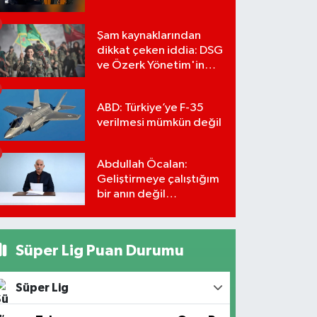
Şam kaynaklarından
dikkat çeken iddia: DSG
ve Özerk Yönetim'in
feshi için tarih verildi
ABD: Türkiye’ye F-35
verilmesi mümkün değil
Abdullah Öcalan:
Geliştirmeye çalıştığım
bir anın değil
önümüzdeki yüzyılın
stratejisi
Süper Lig Puan Durumu
Süper Lig