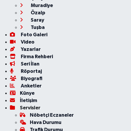
Muradiye
Özalp
Saray
Tuşba
Foto Galeri
Video
Yazarlar
Firma Rehberi
Seri İlan
Röportaj
Biyografi
Anketler
Künye
İletişim
Servisler
Nöbetçi Eczaneler
Hava Durumu
Trafik Durumu