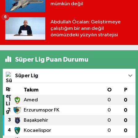
mümkün değil
6
Abdullah Öcalan: Geliştirmeye
çalıştığım bir anın değil
önümüzdeki yüzyılın stratejisi
Süper Lig Puan Durumu
Süper Lig
#
Takım
O
P
1
Amed
0
0
2
Erzurumspor FK
0
0
3
Başakşehir
0
0
4
Kocaelispor
0
0