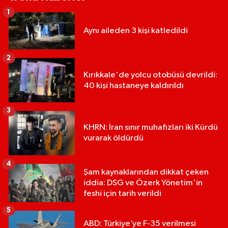
1
Aynı aileden 3 kişi katledildi
2
Kırıkkale'de yolcu otobüsü devrildi:
40 kişi hastaneye kaldırıldı
3
KHRN: İran sınır muhafızları iki Kürdü
vurarak öldürdü
4
Şam kaynaklarından dikkat çeken
iddia: DSG ve Özerk Yönetim'in
feshi için tarih verildi
5
ABD: Türkiye’ye F-35 verilmesi