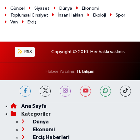
Güncel
Siyaset
Dünya
Ekonomi
Toplumsal Cinsiyet
İnsan Hakları
Ekoloji
Spor
Van
Erciş
RSS
Copyright © 2010. Her hakkı saklıdır.
Haber Yazılımı:
TE Bilişim
Ana Sayfa
Kategoriler
Dünya
Ekonomi
Erciş Haberleri