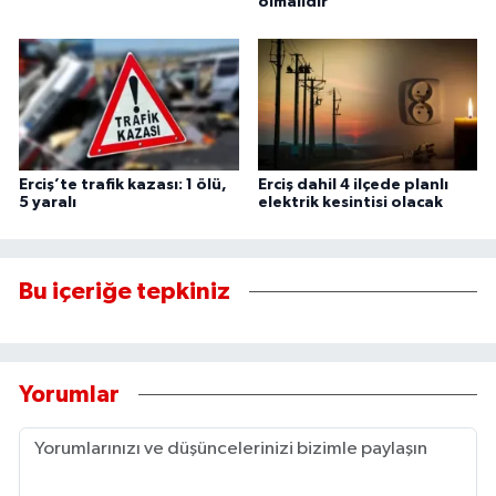
olmalıdır
Erciş’te trafik kazası: 1 ölü,
Erciş dahil 4 ilçede planlı
5 yaralı
elektrik kesintisi olacak
Bu içeriğe tepkiniz
Yorumlar