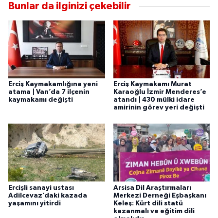
Bunlar da ilginizi çekebilir
Erciş Kaymakamlığına yeni
Erciş Kaymakamı Murat
atama | Van’da 7 ilçenin
Karaoğlu İzmir Menderes’e
kaymakamı değişti
atandı | 430 mülki idare
amirinin görev yeri değişti
Ercişli sanayi ustası
Arsisa Dil Araştırmaları
Adilcevaz’daki kazada
Merkezi Derneği Eşbaşkanı
yaşamını yitirdi
Keleş: Kürt dili statü
kazanmalı ve eğitim dili