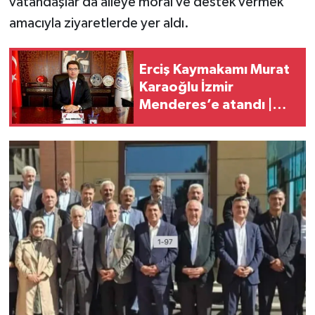
vatandaşlar da aileye moral ve destek vermek
amacıyla ziyaretlerde yer aldı.
Erciş Kaymakamı Murat
Karaoğlu İzmir
Menderes’e atandı |
430 mülki idare amirinin
görev yeri değişti