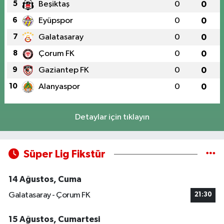
5
Beşiktaş
0
0
6
Eyüpspor
0
0
7
Galatasaray
0
0
8
Çorum FK
0
0
9
Gaziantep FK
0
0
10
Alanyaspor
0
0
Detaylar için tıklayın
Süper Lig Fikstür
14 Ağustos, Cuma
Galatasaray - Çorum FK
21:30
15 Ağustos, Cumartesi