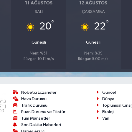
11 AĞUSTOS
12 AĞUSTOS
SALI
ÇARŞAMBA
°
°
20
22
Güneşli
Güneşli
Nem: %51
Nem: %39
Rüzgar: 10.11 m/s
Rüzgar: 5.00 m/s
Nöbetçi Eczaneler
Güncel
Hava Durumu
Dünya
Trafik Durumu
Toplumsal Cinsi
Puan Durumu ve Fikstür
Ekoloji
Tüm Manşetler
Van
Son Dakika Haberleri
Haber Arşivi