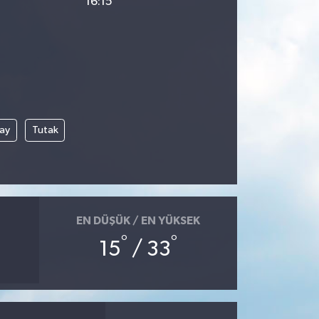
16:15
çay
Tutak
EN DÜŞÜK / EN YÜKSEK
°
°
15
/ 33