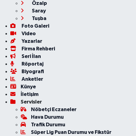
Özalp
Saray
Tuşba
Foto Galeri
Video
Yazarlar
Firma Rehberi
Seri İlan
Röportaj
Biyografi
Anketler
Künye
İletişim
Servisler
Nöbetçi Eczaneler
Hava Durumu
Trafik Durumu
Süper Lig Puan Durumu ve Fikstür