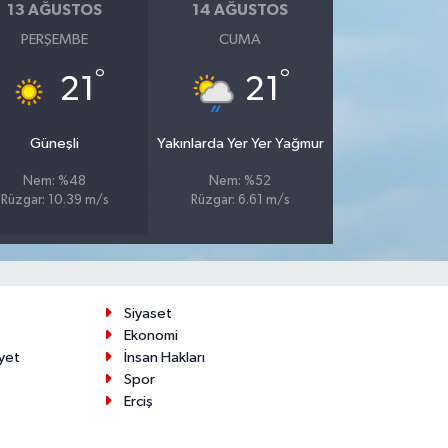
13 AĞUSTOS
14 AĞUSTOS
PERŞEMBE
CUMA
°
°
21
21
Güneşli
Yakınlarda Yer Yer Yağmur
Nem: %48
Nem: %52
Rüzgar: 10.39 m/s
Rüzgar: 6.61 m/s
Siyaset
Ekonomi
yet
İnsan Hakları
Spor
Erciş