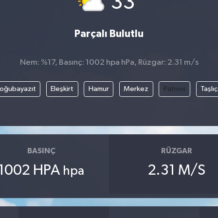
33
Parçalı Bulutlu
Nem: %17, Basınç: 1002 hpa hPa, Rüzgar: 2.31 m/s
oğubayazıt
Eleşkirt
Hamur
Merkez
Patnos
Taşlı
BASINÇ
RÜZGAR
1002 HPA
2.31 M/S
hpa