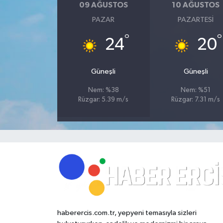
09 AĞUSTOS
10 AĞUSTOS
PAZAR
PAZARTESI
°
°
24
20
Güneşli
Güneşli
Nem: %38
Nem: %51
Rüzgar: 5.39 m/s
Rüzgar: 7.31 m/s
haberercis.com.tr, yepyeni temasıyla sizleri