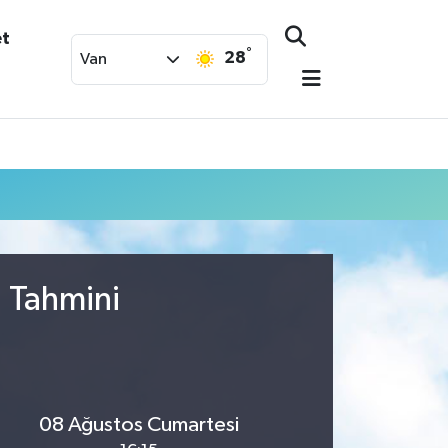
et
°
28
Van
u Tahmini
08 Ağustos Cumartesi