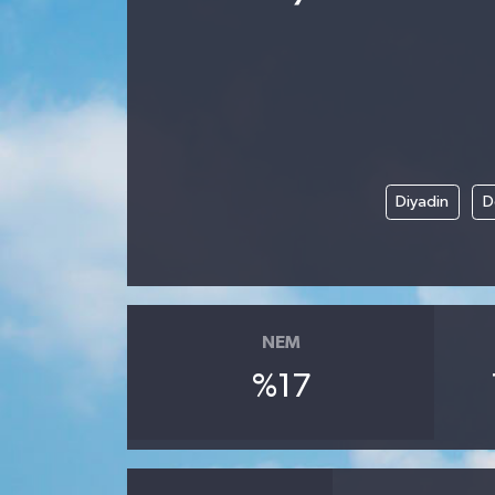
Diyadin
D
NEM
%17