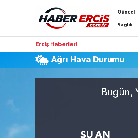
Güncel
Sağlık
Erciş Haberleri
Ağrı Hava Durumu
Bugün, Y
ŞU AN