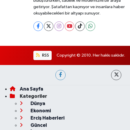
buluştururken, sadelik ve modernizmi bir araya
getiriyor. Şatafattan kaçınıyor ve insanlara haber
okuyabilecekleri bir altyapı sunuyor.
RSS
Copyright © 2010. Her hakkı saklıdır.
Ana Sayfa
Kategoriler
Dünya
Ekonomi
Erciş Haberleri
Güncel