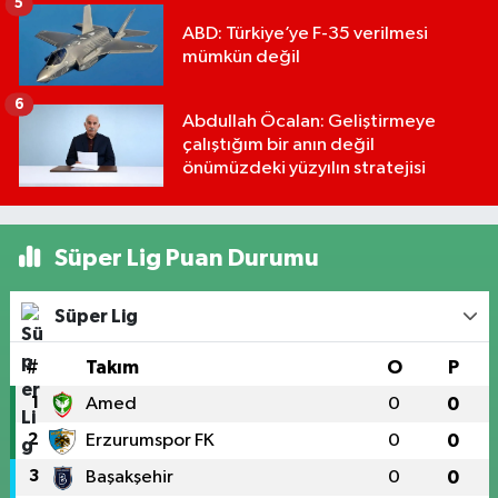
5
ABD: Türkiye’ye F-35 verilmesi
mümkün değil
6
Abdullah Öcalan: Geliştirmeye
çalıştığım bir anın değil
önümüzdeki yüzyılın stratejisi
Süper Lig Puan Durumu
Süper Lig
#
Takım
O
P
1
Amed
0
0
2
Erzurumspor FK
0
0
3
Başakşehir
0
0