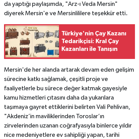
da yaptığı paylaşımda, "Arz-ı Veda Mersin"
diyerek Mersin'e ve Mersinlililere teşekkür etti.
Türkiye'nin Çay Kazanı
Tedarikçisi: Kral Çay
Kazanları ile Tanışın
Mersin'de her alanda artarak devam eden gelişim
sürecine katkı sağlamak, çeşitli proje ve
faaliyetlerle bu sürece değer katmak gayesiyle
kamu hizmetleri çıtasını daha da yukarılara
taşımaya gayret ettiklerini belirten Vali Pehlivan,
"Akdeniz’in maviliklerinden Toroslar’ın
zirvelerinden uzanan coğrafyasıyla binlerce yıldır
nice medeniyetlere ev sahipliği yapan, tarihi