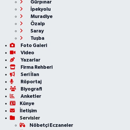
Gürpınar
İpekyolu
Muradiye
Özalp
Saray
Tuşba
Foto Galeri
Video
Yazarlar
Firma Rehberi
Seri İlan
Röportaj
Biyografi
Anketler
Künye
İletişim
Servisler
Nöbetçi Eczaneler