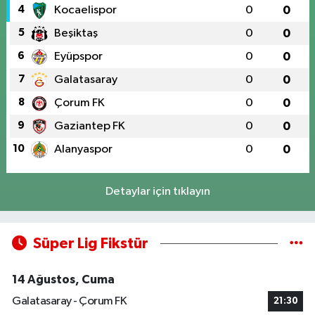
4
Kocaelispor
0
0
5
Beşiktaş
0
0
6
Eyüpspor
0
0
7
Galatasaray
0
0
8
Çorum FK
0
0
9
Gaziantep FK
0
0
10
Alanyaspor
0
0
Detaylar için tıklayın
Süper Lig Fikstür
14 Ağustos, Cuma
Galatasaray - Çorum FK
21:30