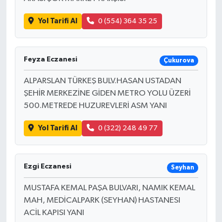
Yol Tarifi Al
0 (554) 364 35 25
Feyza Eczanesi
Çukurova
ALPARSLAN TÜRKEŞ BULV.HASAN USTADAN
ŞEHİR MERKEZİNE GİDEN METRO YOLU ÜZERİ
500.METREDE HUZUREVLERİ ASM YANI
Yol Tarifi Al
0 (322) 248 49 77
Ezgi Eczanesi
Seyhan
MUSTAFA KEMAL PAŞA BULVARI, NAMIK KEMAL
MAH, MEDİCALPARK (SEYHAN) HASTANESI
ACİL KAPISI YANI