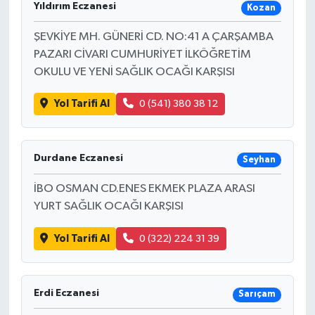
Yıldırım Eczanesi
Kozan
ŞEVKİYE MH. GÜNERİ CD. NO:41 A ÇARŞAMBA
PAZARI CİVARI CUMHURİYET İLKÖĞRETİM
OKULU VE YENİ SAĞLIK OCAĞI KARŞISI
Yol Tarifi Al
0 (541) 380 38 12
Durdane Eczanesi
Seyhan
İBO OSMAN CD.ENES EKMEK PLAZA ARASI
YURT SAĞLIK OCAĞI KARŞISI
Yol Tarifi Al
0 (322) 224 31 39
Erdi Eczanesi
Sarıçam