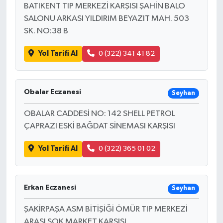
BATIKENT TIP MERKEZİ KARŞISI ŞAHİN BALO
SALONU ARKASI YILDIRIM BEYAZIT MAH. 503
SK. NO:38 B
Yol Tarifi Al
0 (322) 341 41 82
Obalar Eczanesi
Seyhan
OBALAR CADDESİ NO: 142 SHELL PETROL
ÇAPRAZI ESKİ BAĞDAT SİNEMASI KARŞISI
Yol Tarifi Al
0 (322) 365 01 02
Erkan Eczanesi
Seyhan
ŞAKİRPAŞA ASM BİTİŞİĞİ ÖMÜR TIP MERKEZİ
ARASI ŞOK MARKET KARŞISI