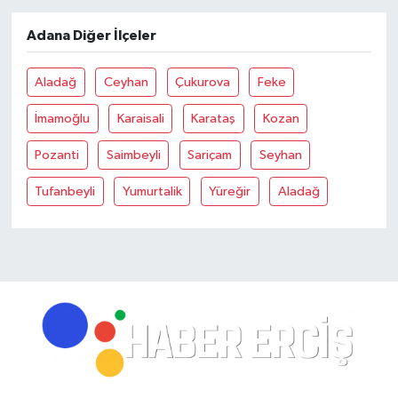
Adana Diğer İlçeler
Aladağ
Ceyhan
Çukurova
Feke
İmamoğlu
Karaisali
Karataş
Kozan
Pozanti
Saimbeyli
Sariçam
Seyhan
Tufanbeyli
Yumurtalik
Yüreğir
Aladağ