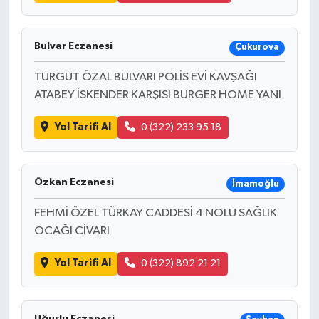
Bulvar Eczanesi
Çukurova
TURGUT ÖZAL BULVARI POLİS EVİ KAVŞAĞI
ATABEY İSKENDER KARŞISI BURGER HOME YANI
Yol Tarifi Al
0 (322) 233 95 18
Özkan Eczanesi
İmamoğlu
FEHMİ ÖZEL TÜRKAY CADDESİ 4 NOLU SAĞLIK
OCAĞI CİVARI
Yol Tarifi Al
0 (322) 892 21 21
Uğurlu Eczanesi