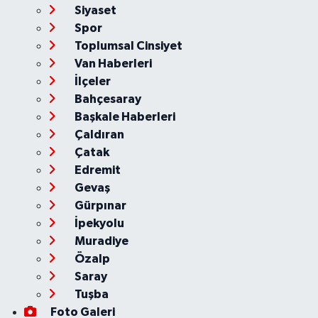
Siyaset
Spor
Toplumsal Cinsiyet
Van Haberleri
İlçeler
Bahçesaray
Başkale Haberleri
Çaldıran
Çatak
Edremit
Gevaş
Gürpınar
İpekyolu
Muradiye
Özalp
Saray
Tuşba
Foto Galeri