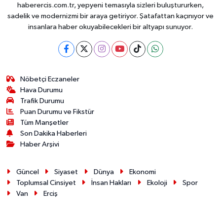
haberercis.com.tr, yepyeni temasıyla sizleri buluştururken,
sadelik ve modernizmi bir araya getiriyor. Şatafattan kaçınıyor ve
insanlara haber okuyabilecekleri bir altyapı sunuyor.
Nöbetçi Eczaneler
Hava Durumu
Trafik Durumu
Puan Durumu ve Fikstür
Tüm Manşetler
Son Dakika Haberleri
Haber Arşivi
Güncel
Siyaset
Dünya
Ekonomi
Toplumsal Cinsiyet
İnsan Hakları
Ekoloji
Spor
Van
Erciş