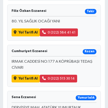
Filiz Özkan Eczanesi
Tekir
80. YIL SAĞLIK OCAĞI YANI
Yol Tarifi Al
0 (322) 584 41 41
Cumhuriyet Eczanesi
Kozan
IRMAK CADDESİ NO:177 A KÖPRÜBAŞI TEDAŞ
CİVARI
Yol Tarifi Al
0 (322) 515 30 14
Sena Eczanesi
Yumurtalık
DERVİŞİYE MAH. ATATÜRK YUMURTALIK