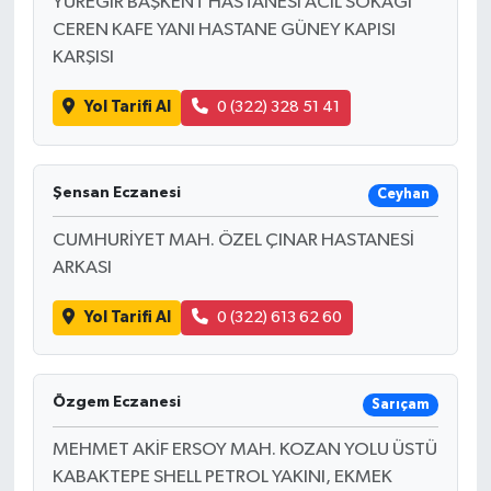
YÜREĞİR BAŞKENT HASTANESİ ACİL SOKAĞI
CEREN KAFE YANI HASTANE GÜNEY KAPISI
KARŞISI
Yol Tarifi Al
0 (322) 328 51 41
Şensan Eczanesi
Ceyhan
CUMHURİYET MAH. ÖZEL ÇINAR HASTANESİ
ARKASI
Yol Tarifi Al
0 (322) 613 62 60
Özgem Eczanesi
Sarıçam
MEHMET AKİF ERSOY MAH. KOZAN YOLU ÜSTÜ
KABAKTEPE SHELL PETROL YAKINI, EKMEK