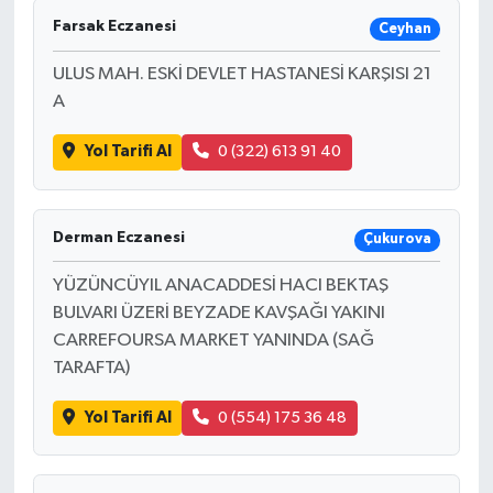
Farsak Eczanesi
Ceyhan
ULUS MAH. ESKİ DEVLET HASTANESİ KARŞISI 21
A
Yol Tarifi Al
0 (322) 613 91 40
Derman Eczanesi
Çukurova
YÜZÜNCÜYIL ANACADDESİ HACI BEKTAŞ
BULVARI ÜZERİ BEYZADE KAVŞAĞI YAKINI
CARREFOURSA MARKET YANINDA (SAĞ
TARAFTA)
Yol Tarifi Al
0 (554) 175 36 48