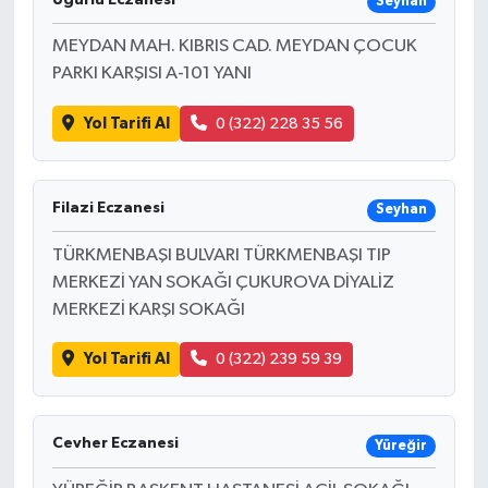
Seyhan
MEYDAN MAH. KIBRIS CAD. MEYDAN ÇOCUK
PARKI KARŞISI A-101 YANI
Yol Tarifi Al
0 (322) 228 35 56
Filazi Eczanesi
Seyhan
TÜRKMENBAŞI BULVARI TÜRKMENBAŞI TIP
MERKEZİ YAN SOKAĞI ÇUKUROVA DİYALİZ
MERKEZİ KARŞI SOKAĞI
Yol Tarifi Al
0 (322) 239 59 39
Cevher Eczanesi
Yüreğir