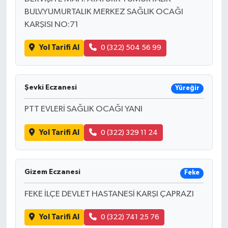
BULV.YUMURTALIK MERKEZ SAĞLIK OCAĞI
KARŞISI NO:71
Yol Tarifi Al
0 (322) 504 56 99
Şevki Eczanesi
Yüreğir
PTT EVLERİ SAĞLIK OCAĞI YANI
Yol Tarifi Al
0 (322) 329 11 24
Gizem Eczanesi
Feke
FEKE İLÇE DEVLET HASTANESİ KARŞI ÇAPRAZI
Yol Tarifi Al
0 (322) 741 25 76