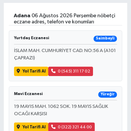
Adana
06 Ağustos 2026 Perşembe nöbetçi
eczane adres, telefon ve konumları
Yurtdaş Eczanesi
Saimbeyli
İSLAM MAH. CUMHURİYET CAD. NO:56 A (A101
ÇAPRAZI)
Yol Tarifi Al
0 (545) 311 17 02
Mavi Eczanesi
Yüreğir
19 MAYIS MAH. 1062 SOK. 19 MAYIS SAĞLIK
OCAĞI KARŞISI
Yol Tarifi Al
0 (322) 321 44 00