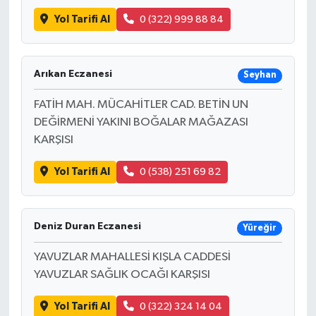
Yol Tarifi Al
0 (322) 999 88 84
Arıkan Eczanesi
Seyhan
FATİH MAH. MÜCAHİTLER CAD. BETİN UN
DEĞİRMENİ YAKINI BOĞALAR MAĞAZASI
KARŞISI
Yol Tarifi Al
0 (538) 251 69 82
Deniz Duran Eczanesi
Yüreğir
YAVUZLAR MAHALLESİ KIŞLA CADDESİ
YAVUZLAR SAĞLIK OCAĞI KARŞISI
Yol Tarifi Al
0 (322) 324 14 04