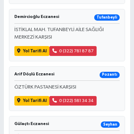
Demircioğlu Eczanesi
Tufanbeyli
İSTİKLAL MAH. TUFANBEYLİ AİLE SAĞLIĞI
MERKEZİ KARŞISI
Yol Tarifi Al
0 (322) 781 87 87
Arif Döşlü Eczanesi
Pozantı
ÖZTÜRK PASTANESİ KARŞISI
Yol Tarifi Al
0 (322) 581 34 34
Gülaçtı Eczanesi
Seyhan