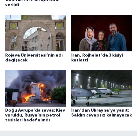
verildi
Rojava Üniversitesi'nin adı
İran, Rojhelat'da 3 kişiyi
değişecek
katletti
Doğu Avrupa’da savaş: Kiev
İran'dan Ukrayna'ya yanıt:
vuruldu, Rusya’nın petrol
Saldırı cevapsız kalmayacak
tesisleri hedef alındı