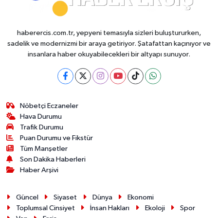
haberercis.com.tr, yepyeni temasıyla sizleri buluştururken,
sadelik ve modernizmi bir araya getiriyor. Şatafattan kaçınıyor ve
insanlara haber okuyabilecekleri bir altyapı sunuyor.
Nöbetçi Eczaneler
Hava Durumu
Trafik Durumu
Puan Durumu ve Fikstür
Tüm Manşetler
Son Dakika Haberleri
Haber Arşivi
Güncel
Siyaset
Dünya
Ekonomi
Toplumsal Cinsiyet
İnsan Hakları
Ekoloji
Spor