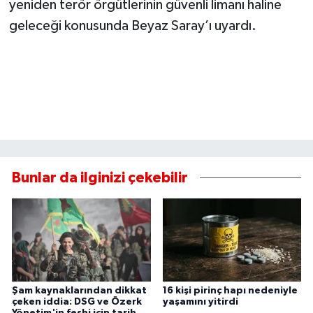
yeniden terör örgütlerinin güvenli limanı haline
geleceği konusunda Beyaz Saray’ı uyardı.
Bunlar da ilginizi çekebilir
Şam kaynaklarından dikkat
16 kişi pirinç hapı nedeniyle
çeken iddia: DSG ve Özerk
yaşamını yitirdi
Yönetim'in feshi için tarih