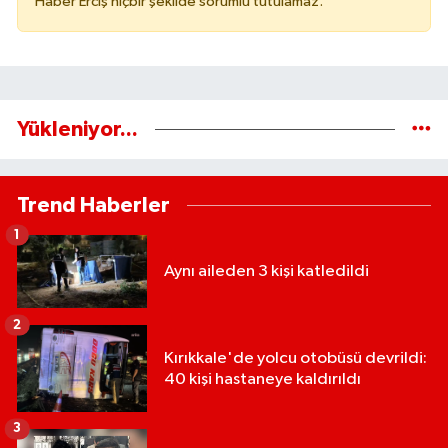
Haber Erciş hiçbir şekilde sorumlu tutulamaz.
Yükleniyor...
Trend Haberler
1
Aynı aileden 3 kişi katledildi
2
Kırıkkale'de yolcu otobüsü devrildi:
40 kişi hastaneye kaldırıldı
3