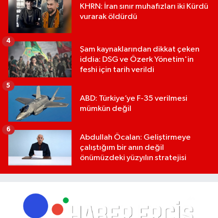
KHRN: İran sınır muhafızları iki Kürdü
vurarak öldürdü
4
Şam kaynaklarından dikkat çeken
iddia: DSG ve Özerk Yönetim'in
feshi için tarih verildi
5
ABD: Türkiye’ye F-35 verilmesi
mümkün değil
6
Abdullah Öcalan: Geliştirmeye
çalıştığım bir anın değil
önümüzdeki yüzyılın stratejisi