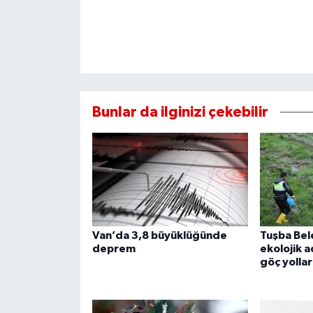
Bunlar da ilginizi çekebilir
Van’da 3,8 büyüklüğünde
Tuşba Bel
deprem
ekolojik a
göç yollar