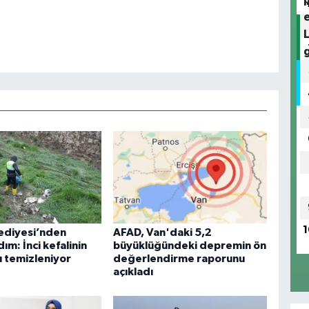
1
ediyesi’nden
AFAD, Van'daki 5,2
dım: İnci kefalinin
büyüklüğündeki depremin ön
ı temizleniyor
değerlendirme raporunu
açıkladı