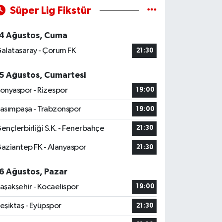
Süper Lig Fikstür
4 Ağustos, Cuma
alatasaray - Çorum FK
21:30
5 Ağustos, Cumartesi
onyaspor - Rizespor
19:00
asımpaşa - Trabzonspor
19:00
ençlerbirliği S.K. - Fenerbahçe
21:30
aziantep FK - Alanyaspor
21:30
6 Ağustos, Pazar
aşakşehir - Kocaelispor
19:00
eşiktaş - Eyüpspor
21:30