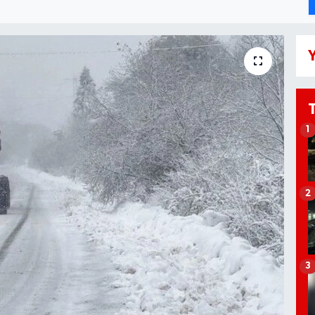
Y
1
2
3