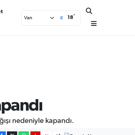
et
°
18
Van
kapandı
ışı nedeniyle kapandı.
-
+