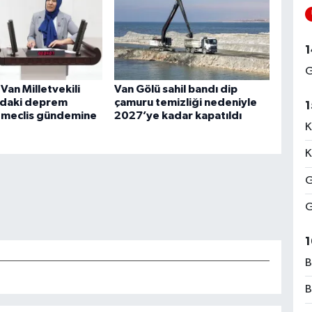
1
G
Van Milletvekili
Van Gölü sahil bandı dip
n’daki deprem
çamuru temizliği nedeniyle
1
 meclis gündemine
2027’ye kadar kapatıldı
K
K
G
G
1
B
B