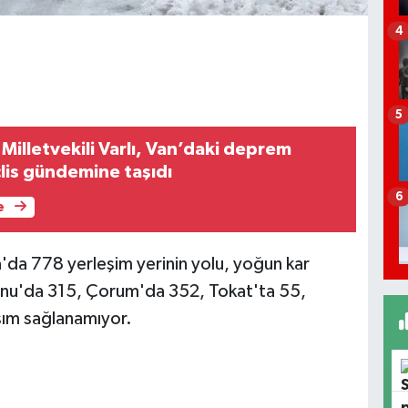
4
5
Milletvekili Varlı, Van’daki deprem
lis gündemine taşıdı
6
e
a 778 yerleşim yerinin yolu, yoğun kar
onu'da 315, Çorum'da 352, Tokat'ta 55,
şım sağlanamıyor.