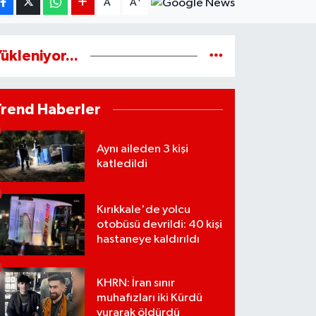
A
A
ükleniyor...
Trend Haberler
Aynı aileden 3 kişi
katledildi
Kırıkkale'de yolcu
otobüsü devrildi: 40 kişi
hastaneye kaldırıldı
KHRN: İran sınır
muhafızları iki Kürdü
vurarak öldürdü