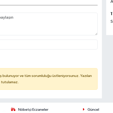
A
1
S
ş bulunuyor ve tüm sorumluluğu üstleniyorsunuz. Yazılan
u tutulamaz.
Nöbetçi Eczaneler
Güncel