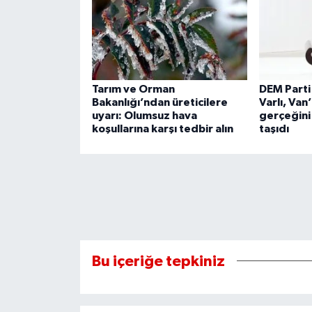
Tarım ve Orman
DEM Parti 
Bakanlığı’ndan üreticilere
Varlı, Va
uyarı: Olumsuz hava
gerçeğini
koşullarına karşı tedbir alın
taşıdı
Bu içeriğe tepkiniz