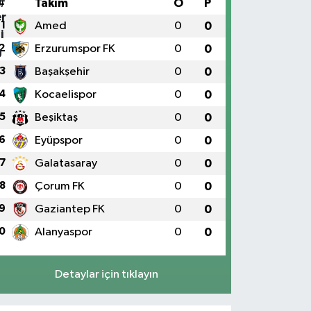
#
Takım
O
P
1
Amed
0
0
2
Erzurumspor FK
0
0
3
Başakşehir
0
0
4
Kocaelispor
0
0
5
Beşiktaş
0
0
6
Eyüpspor
0
0
7
Galatasaray
0
0
8
Çorum FK
0
0
9
Gaziantep FK
0
0
0
Alanyaspor
0
0
Detaylar için tıklayın