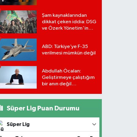
Şam kaynaklarından
dikkat çeken iddia: DSG
ve Özerk Yönetim'in
feshi için tarih verildi
ABD: Türkiye’ye F-35
verilmesi mümkün değil
Abdullah Öcalan:
Geliştirmeye çalıştığım
bir anın değil
önümüzdeki yüzyılın
stratejisi
Süper Lig Puan Durumu
Süper Lig