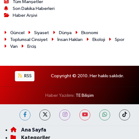
Tüm Manşetler
Son Dakika Haberleri
Haber Arşivi
Güncel
Siyaset
Dünya
Ekonomi
Toplumsal Cinsiyet
İnsan Hakları
Ekoloji
Spor
Van
Erciş
RSS
Copyright © 2010. Her hakkı saklıdır.
Haber Yazılımı:
TE Bilişim
Ana Sayfa
Kategoriler