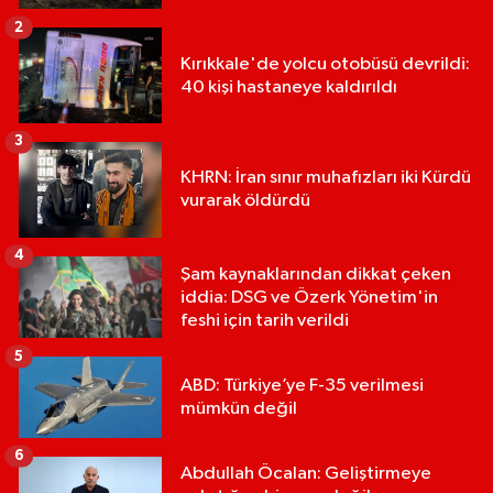
2
Kırıkkale'de yolcu otobüsü devrildi:
40 kişi hastaneye kaldırıldı
3
KHRN: İran sınır muhafızları iki Kürdü
vurarak öldürdü
4
Şam kaynaklarından dikkat çeken
iddia: DSG ve Özerk Yönetim'in
feshi için tarih verildi
5
ABD: Türkiye’ye F-35 verilmesi
mümkün değil
6
Abdullah Öcalan: Geliştirmeye