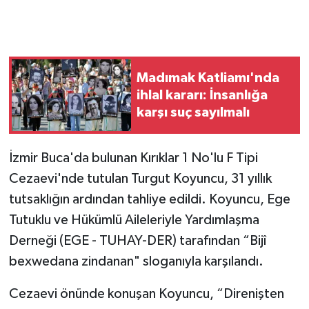
Madımak Katliamı'nda
ihlal kararı: İnsanlığa
karşı suç sayılmalı
İzmir Buca'da bulunan Kırıklar 1 No'lu F Tipi
Cezaevi'nde tutulan Turgut Koyuncu, 31 yıllık
tutsaklığın ardından tahliye edildi. Koyuncu, Ege
Tutuklu ve Hükümlü Aileleriyle Yardımlaşma
Derneği (EGE - TUHAY-DER) tarafından “Bijî
bexwedana zindanan" sloganıyla karşılandı.
Cezaevi önünde konuşan Koyuncu, “Direnişten