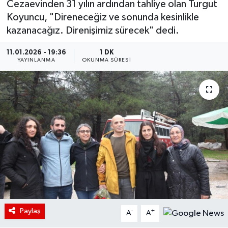
Cezaevinden 31 yılın ardından tahliye olan Turgut
Koyuncu, "Direneceğiz ve sonunda kesinlikle
kazanacağız. Direnişimiz sürecek" dedi.
11.01.2026 - 19:36
1 DK
YAYINLANMA
OKUNMA SÜRESI
Paylaş
-
+
A
A