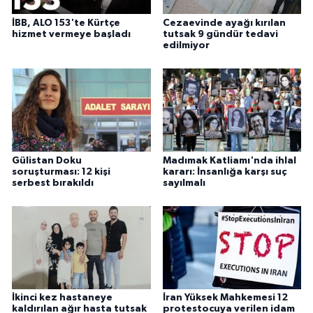
İBB, ALO 153'te Kürtçe
Cezaevinde ayağı kırılan
hizmet vermeye başladı
tutsak 9 gündür tedavi
edilmiyor
Gülistan Doku
Madımak Katliamı'nda ihlal
soruşturması: 12 kişi
kararı: İnsanlığa karşı suç
serbest bırakıldı
sayılmalı
İkinci kez hastaneye
İran Yüksek Mahkemesi 12
kaldırılan ağır hasta tutsak
protestocuya verilen idam