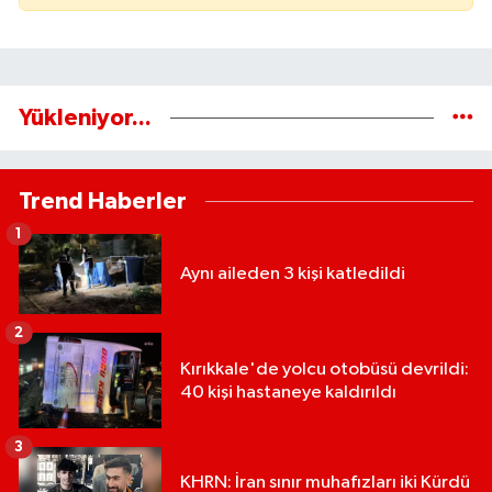
Yükleniyor...
Trend Haberler
1
Aynı aileden 3 kişi katledildi
2
Kırıkkale'de yolcu otobüsü devrildi:
40 kişi hastaneye kaldırıldı
3
KHRN: İran sınır muhafızları iki Kürdü