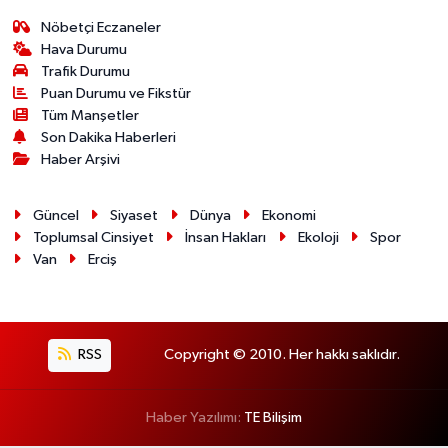
Nöbetçi Eczaneler
Hava Durumu
Trafik Durumu
Puan Durumu ve Fikstür
Tüm Manşetler
Son Dakika Haberleri
Haber Arşivi
Güncel
Siyaset
Dünya
Ekonomi
Toplumsal Cinsiyet
İnsan Hakları
Ekoloji
Spor
Van
Erciş
RSS
Copyright © 2010. Her hakkı saklıdır.
Haber Yazılımı:
TE Bilişim