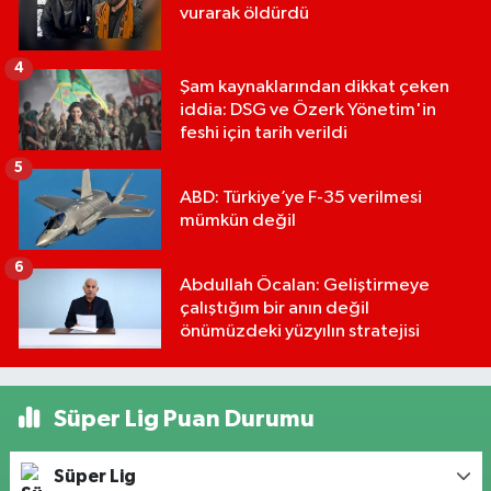
vurarak öldürdü
4
Şam kaynaklarından dikkat çeken
iddia: DSG ve Özerk Yönetim'in
feshi için tarih verildi
5
ABD: Türkiye’ye F-35 verilmesi
mümkün değil
6
Abdullah Öcalan: Geliştirmeye
çalıştığım bir anın değil
önümüzdeki yüzyılın stratejisi
Süper Lig Puan Durumu
Süper Lig