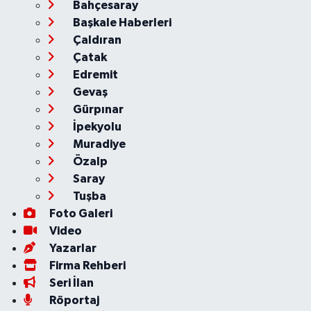
Bahçesaray
Başkale Haberleri
Çaldıran
Çatak
Edremit
Gevaş
Gürpınar
İpekyolu
Muradiye
Özalp
Saray
Tuşba
Foto Galeri
Video
Yazarlar
Firma Rehberi
Seri İlan
Röportaj