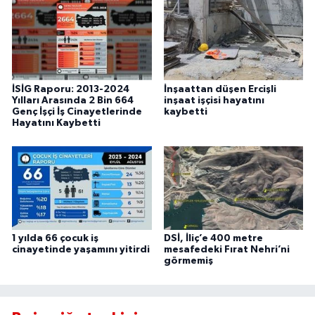
İSİG Raporu: 2013-2024
İnşaattan düşen Ercişli
Yılları Arasında 2 Bin 664
inşaat işçisi hayatını
Genç İşçi İş Cinayetlerinde
kaybetti
Hayatını Kaybetti
1 yılda 66 çocuk iş
DSİ, İliç’e 400 metre
cinayetinde yaşamını yitirdi
mesafedeki Fırat Nehri’ni
görmemiş