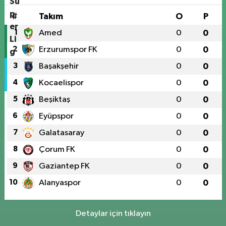
#
Takım
O
P
1
Amed
0
0
2
Erzurumspor FK
0
0
3
Başakşehir
0
0
4
Kocaelispor
0
0
5
Beşiktaş
0
0
6
Eyüpspor
0
0
7
Galatasaray
0
0
8
Çorum FK
0
0
9
Gaziantep FK
0
0
10
Alanyaspor
0
0
Detaylar için tıklayın