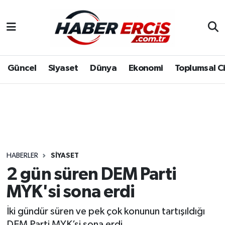
Güncel
Siyaset
Dünya
Ekonomi
Toplumsal C
HABERLER
SIYASET
2 gün süren DEM Parti
MYK'si sona erdi
İki gündür süren ve pek çok konunun tartışıldığı
DEM Parti MYK’si sona erdi.