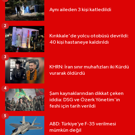
Aynı aileden 3 kişi katledildi
2
Kırıkkale'de yolcu otobüsü devrildi:
40 kişi hastaneye kaldırıldı
3
KHRN: İran sınır muhafızları iki Kürdü
vurarak öldürdü
4
Şam kaynaklarından dikkat çeken
iddia: DSG ve Özerk Yönetim'in
feshi için tarih verildi
5
ABD: Türkiye’ye F-35 verilmesi
mümkün değil