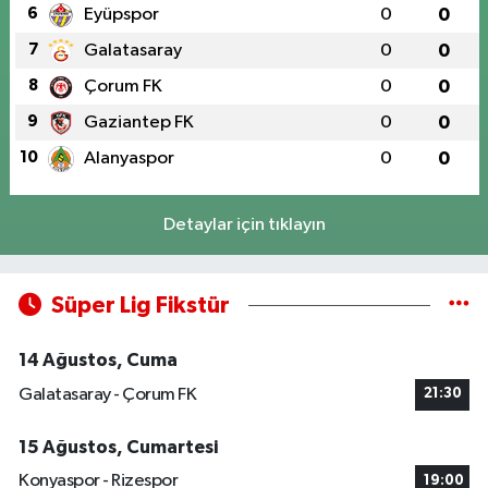
6
Eyüpspor
0
0
7
Galatasaray
0
0
8
Çorum FK
0
0
9
Gaziantep FK
0
0
10
Alanyaspor
0
0
Detaylar için tıklayın
Süper Lig Fikstür
14 Ağustos, Cuma
Galatasaray - Çorum FK
21:30
15 Ağustos, Cumartesi
Konyaspor - Rizespor
19:00