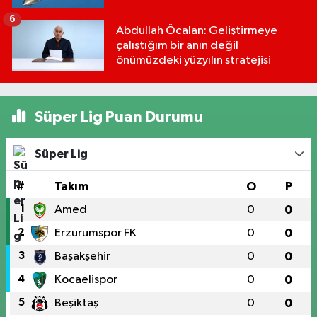
6
Abdullah Öcalan: Geliştirmeye
çalıştığım bir anın değil
önümüzdeki yüzyılın stratejisi
Süper Lig Puan Durumu
Süper Lig
#
Takım
O
P
1
Amed
0
0
2
Erzurumspor FK
0
0
3
Başakşehir
0
0
4
Kocaelispor
0
0
5
Beşiktaş
0
0