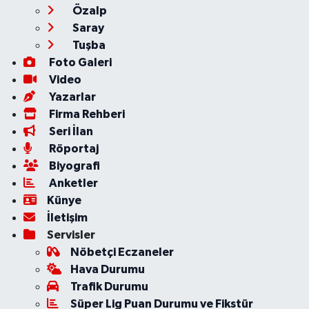
Özalp
Saray
Tuşba
Foto Galeri
Video
Yazarlar
Firma Rehberi
Seri İlan
Röportaj
Biyografi
Anketler
Künye
İletişim
Servisler
Nöbetçi Eczaneler
Hava Durumu
Trafik Durumu
Süper Lig Puan Durumu ve Fikstür