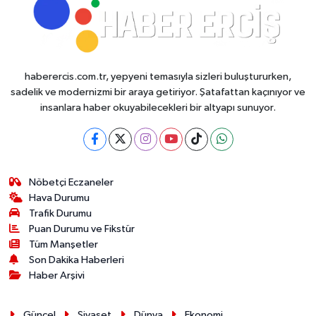
haberercis.com.tr, yepyeni temasıyla sizleri buluştururken,
sadelik ve modernizmi bir araya getiriyor. Şatafattan kaçınıyor ve
insanlara haber okuyabilecekleri bir altyapı sunuyor.
Nöbetçi Eczaneler
Hava Durumu
Trafik Durumu
Puan Durumu ve Fikstür
Tüm Manşetler
Son Dakika Haberleri
Haber Arşivi
Güncel
Siyaset
Dünya
Ekonomi