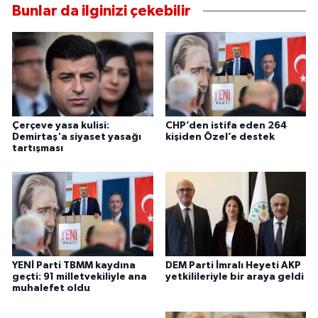
Bunlar da ilginizi çekebilir
Çerçeve yasa kulisi:
CHP’den istifa eden 264
Demirtaş'a siyaset yasağı
kişiden Özel’e destek
tartışması
YENİ Parti TBMM kaydına
DEM Parti İmralı Heyeti AKP
geçti: 91 milletvekiliyle ana
yetkilileriyle bir araya geldi
muhalefet oldu