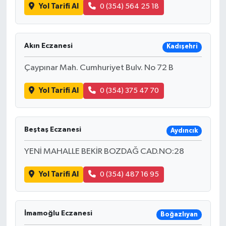
Yol Tarifi Al
0 (354) 564 25 18
Akın Eczanesi
Kadışehri
Çaypınar Mah. Cumhuriyet Bulv. No 72 B
Yol Tarifi Al
0 (354) 375 47 70
Beştaş Eczanesi
Aydıncık
YENİ MAHALLE BEKİR BOZDAĞ CAD.NO:28
Yol Tarifi Al
0 (354) 487 16 95
İmamoğlu Eczanesi
Boğazlıyan