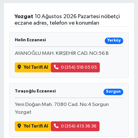
Yozgat
10 Ağustos 2026 Pazartesi nöbetçi
eczane adres, telefon ve konumları
Helin Eczanesi
Yerköy
AYANOĞLU MAH. KIRŞEHİR CAD. NO:56 B
Yol Tarifi Al
0 (354) 516 05 05
Tıraşoğlu Eczanesi
Sorgun
Yeni Doğan Mah. 7080 Cad. No:4 Sorgun
Yozgat
Yol Tarifi Al
0 (354) 415 36 36