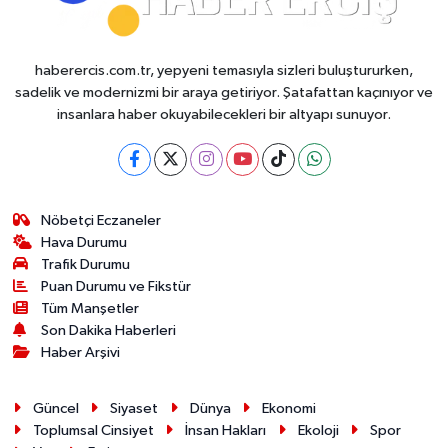
haberercis.com.tr, yepyeni temasıyla sizleri buluştururken,
sadelik ve modernizmi bir araya getiriyor. Şatafattan kaçınıyor ve
insanlara haber okuyabilecekleri bir altyapı sunuyor.
Nöbetçi Eczaneler
Hava Durumu
Trafik Durumu
Puan Durumu ve Fikstür
Tüm Manşetler
Son Dakika Haberleri
Haber Arşivi
Güncel
Siyaset
Dünya
Ekonomi
Toplumsal Cinsiyet
İnsan Hakları
Ekoloji
Spor