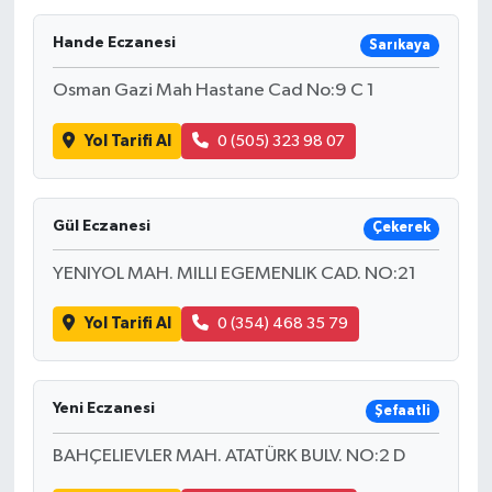
Hande Eczanesi
Sarıkaya
Osman Gazi Mah Hastane Cad No:9 C 1
Yol Tarifi Al
0 (505) 323 98 07
Gül Eczanesi
Çekerek
YENIYOL MAH. MILLI EGEMENLIK CAD. NO:21
Yol Tarifi Al
0 (354) 468 35 79
Yeni Eczanesi
Şefaatli
BAHÇELIEVLER MAH. ATATÜRK BULV. NO:2 D