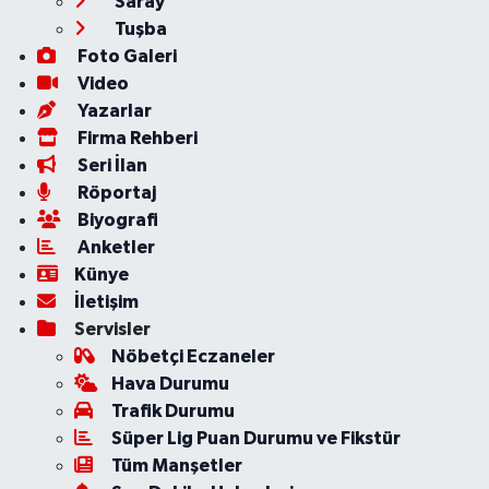
Saray
Tuşba
Foto Galeri
Video
Yazarlar
Firma Rehberi
Seri İlan
Röportaj
Biyografi
Anketler
Künye
İletişim
Servisler
Nöbetçi Eczaneler
Hava Durumu
Trafik Durumu
Süper Lig Puan Durumu ve Fikstür
Tüm Manşetler