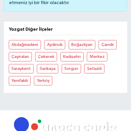
etmeniz iyi bir fikir olacaktır.
Yozgat Diğer İlçeler
Akdağmadeni
Aydincik
Boğazliyan
Çandir
Çayiralan
Çekerek
Kadişehri
Merkez
Saraykent
Sarikaya
Sorgun
Şefaatli
Yenifakili
Yerköy