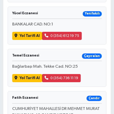
Yücel Eczanesi
Yenifakılı
BANKALAR CAD. NO:1
Yol Tarifi Al
0 (354) 612 19 75
Temel Eczanesi
Çayıralan
Bağlarbaşı Mah. Tekke Cad. NO:25
Yol Tarifi Al
0 (354) 736 11 19
Fatih Eczanesi
Çandır
CUMHURİYET MAHALLESİ DR MEHMET MURAT